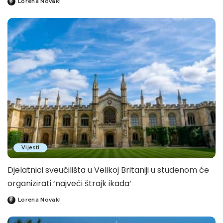
Lorena Novak
Posted
by
Vijesti
Djelatnici sveučilišta u Velikoj Britaniji u studenom će
organizirati ‘najveći štrajk ikada’
Lorena Novak
Posted
by