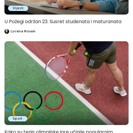
Vijesti
U Požegi održan 23. Susret studenata i maturanata
Lorena Novak
Posted
by
Sport
Kako su tenis olimpijske igre učinile popularnim