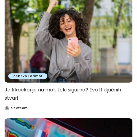
Zabava i odmor
Je li kockanje na mobitelu sigurno? Evo 11 ključnih
stvari
Seoteam
Posted
by