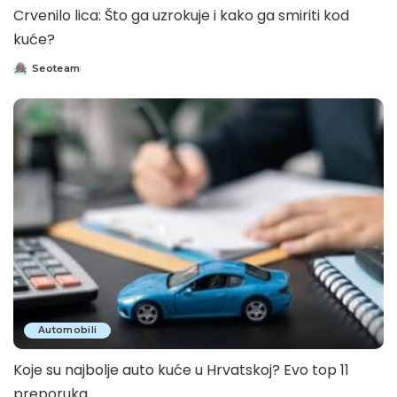
Crvenilo lica: Što ga uzrokuje i kako ga smiriti kod
kuće?
Seoteam
Posted
by
Automobili
Koje su najbolje auto kuće u Hrvatskoj? Evo top 11
preporuka