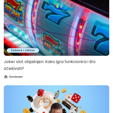
Zabava i odmor
Joker slot objašnjen: Kako igra funkcionira i što
očekivati?
Seoteam
Posted
by