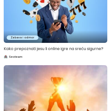
Zabava i odmor
Kako prepoznati jesu li online igre na sreću sigurne?
Seoteam
Posted
by