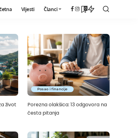
0
četna
Vijesti
Članci
Posao i financije
za život
Porezna olakšica: 13 odgovora na
česta pitanja