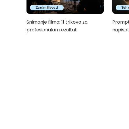
Zanimljivosti
Tehn
Snimanje filma: 11 trikova za
Prompt
profesionalan rezultat
napisat