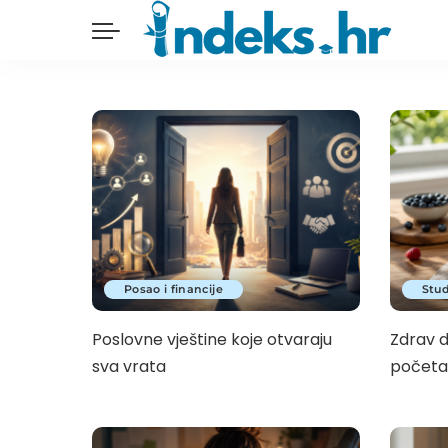
Posao i financije
Stud
Poslovne vještine koje otvaraju
Zdrav d
sva vrata
početa