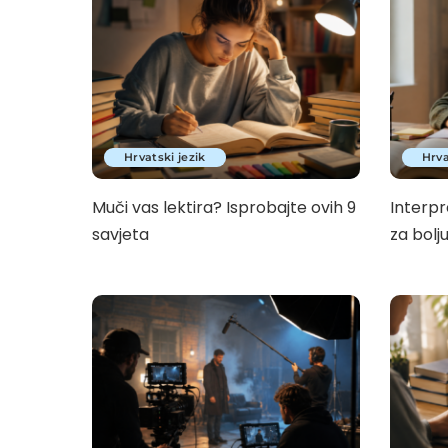
Hrvatski jezik
Hrva
Muči vas lektira? Isprobajte ovih 9
Interpr
savjeta
za bolj