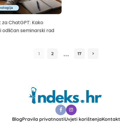
ologija
 za ChatGPT: Kako
i odličan seminarski rad
…
1
2
17
Blog
Pravila privatnosti
Uvjeti korištenja
Kontakt