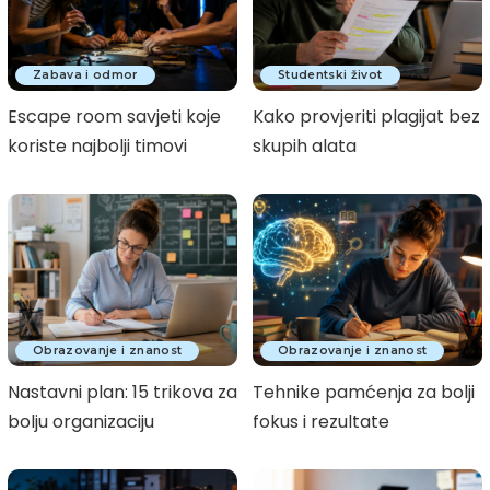
Zabava i odmor
Studentski život
Escape room savjeti koje
Kako provjeriti plagijat bez
koriste najbolji timovi
skupih alata
Obrazovanje i znanost
Obrazovanje i znanost
Nastavni plan: 15 trikova za
Tehnike pamćenja za bolji
bolju organizaciju
fokus i rezultate