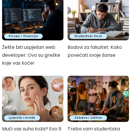
Posao i financije
Studentski život
Želite biti uspješan web
Bodovi za fakultet: Kako
developer: Ovo su greške
povećati svoje šanse
koje vas koče!
Ljepota i moda
Zabava i odmor
Muči vas suha koža? Evo 9
Treba vam studentska