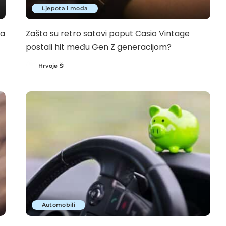
Ljepota i moda
za
Zašto su retro satovi poput Casio Vintage
postali hit među Gen Z generacijom?
Hrvoje Š
Posted
by
Automobili