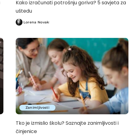
u
Kako izračunati potrošnju goriva? 5 savjeta za
uštedu
Lorena Novak
Posted
by
Zanimljivosti
Tko je izmislio školu? Saznajte zanimljivosti i
činjenice