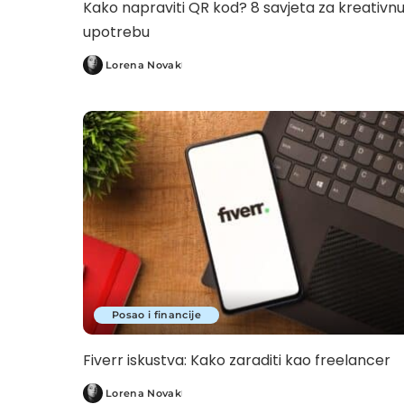
Kako napraviti QR kod? 8 savjeta za kreativn
upotrebu
Lorena Novak
Posted
by
Posao i financije
Fiverr iskustva: Kako zaraditi kao freelancer
Lorena Novak
Posted