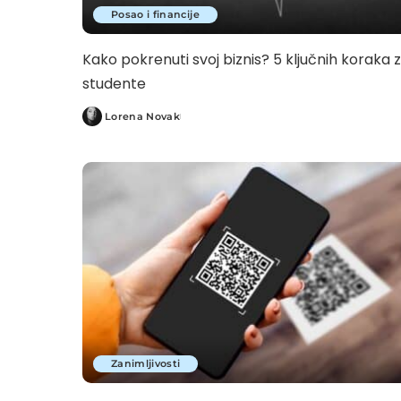
Posao i financije
Kako pokrenuti svoj biznis? 5 ključnih koraka 
studente
Lorena Novak
Posted
by
Zanimljivosti