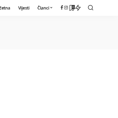
0
četna
Vijesti
Članci