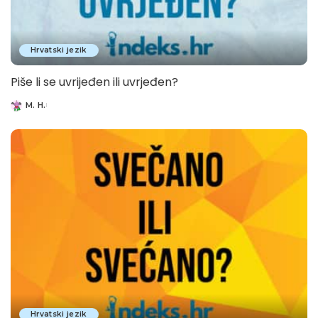
Hrvatski jezik
Piše li se uvrijeđen ili uvrjeđen?
M. H.
Posted
by
Hrvatski jezik