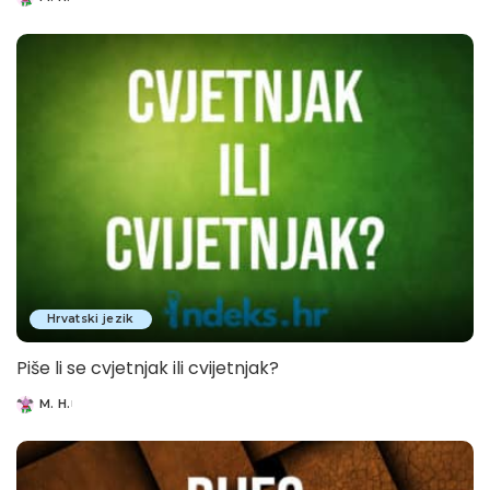
Posted
by
Hrvatski jezik
Piše li se cvjetnjak ili cvijetnjak?
M. H.
Posted
by