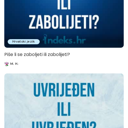
Hrvatski jezik
Piše li se zaboljeti ili zabolijeti?
M. H.
Posted
by