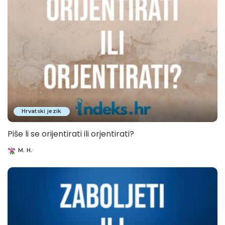
Hrvatski jezik
Piše li se orijentirati ili orjentirati?
M. H.
Posted
by