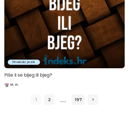
Hrvatski jezik
Piše li se bijeg ili bjeg?
M. H.
Posted
by
…
1
2
197