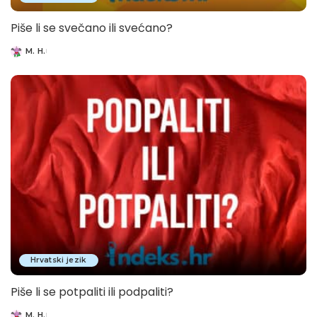
Piše li se svečano ili svećano?
M. H.
Posted
by
Hrvatski jezik
Piše li se potpaliti ili podpaliti?
M. H.