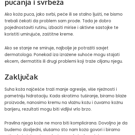
pucanja i svrbeža
Ako koža puca, jako svrbi, peče ili se stalno ljušti, ne bismo
trebali čekati da problem sam prođe. Tada je dobro
pojednostaviti rutinu, izbaciti mirise i aktivne sastojke te
koristiti umirujuće, zaštitne kreme.
Ako se stanje ne smiruje, najbolje je potražiti savjet
dermatologa. Ponekad iza izražene suhoće mogu stajati
ekcem, dermatitis ili drugi problemi koji traže ciljanu njegu.
Zaključak
Suha koža najčešće traži manje agresije, više nježnosti i
pametniju hidrataciju. Kada skratimo tuširanje, biramo blaže
proizvode, nanosimo kremu na vlažnu kožu i čuvamo kožnu
barijeru, rezultati mogu biti vidljivi vrlo brzo.
Pravilna njega kože
ne mora biti komplicirana. Dovoljno je da
budemo dosljedni, slušamo što nam koža govori i biramo