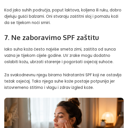
Kod jako suhih područja, poput laktova, koljena ili ruku, dobro
djeluju gušći balzami. Oni stvaraju zaštitni sloj i pomažu koži
da se tijekom noći smiri.
7. Ne zaboravimo SPF zaštitu
Iako suha koža često najviše smeta zimi, zaštita od sunca
važna je tijekom cijele godine. UV zrake mogu dodatno
oslabiti kožu, ubrzati starenje i pogoršati osjećaj suhoće.
Za svakodnevnu njegu biramo hidratantni SPF koji ne ostavlja
težak osjećaj. Tako njega suhe kože postaje potpunija jer
istovremeno štitimo i vlagu i zdrav izgled kože.