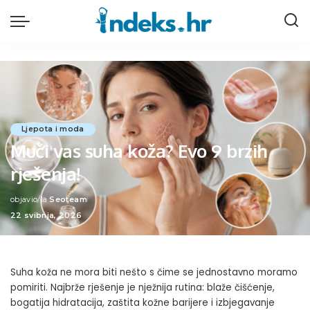
Ljepota i moda
Muči vas suha koža? Evo 9 brzih
rješenja!
objavio/la
Seoteam
Posted
22 svibnja, 2026
by
Suha koža ne mora biti nešto s čime se jednostavno moramo
pomiriti. Najbrže rješenje je nježnija rutina: blaže čišćenje,
bogatija hidratacija, zaštita kožne barijere i izbjegavanje