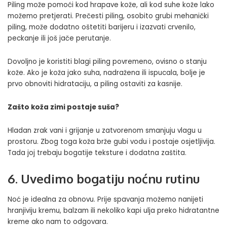
Piling može pomoći kod hrapave kože, ali kod suhe kože lako
možemo pretjerati. Prečesti piling, osobito grubi mehanički
piling, može dodatno oštetiti barijeru i izazvati crvenilo,
peckanje ili još jače perutanje.
Dovoljno je koristiti blagi piling povremeno, ovisno o stanju
kože. Ako je koža jako suha, nadražena ili ispucala, bolje je
prvo obnoviti hidrataciju, a piling ostaviti za kasnije.
Zašto koža zimi postaje suša?
Hladan zrak vani i grijanje u zatvorenom smanjuju vlagu u
prostoru. Zbog toga koža brže gubi vodu i postaje osjetljivija.
Tada joj trebaju bogatije teksture i dodatna zaštita.
6. Uvedimo bogatiju noćnu rutinu
Noć je idealna za obnovu. Prije spavanja možemo nanijeti
hranjiviju kremu, balzam ili nekoliko kapi ulja preko hidratantne
kreme ako nam to odgovara.