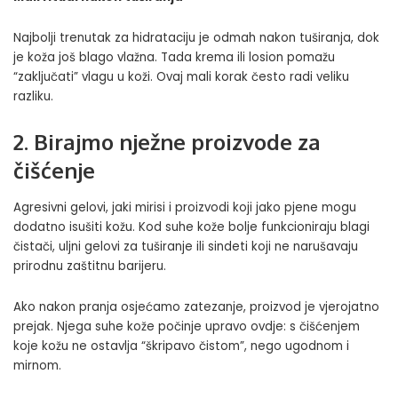
Najbolji trenutak za hidrataciju je odmah nakon tuširanja, dok
je koža još blago vlažna. Tada krema ili losion pomažu
“zaključati” vlagu u koži. Ovaj mali korak često radi veliku
razliku.
2. Birajmo nježne proizvode za
čišćenje
Agresivni gelovi, jaki mirisi i proizvodi koji jako pjene mogu
dodatno isušiti kožu. Kod suhe kože bolje funkcioniraju blagi
čistači, uljni gelovi za tuširanje ili sindeti koji ne narušavaju
prirodnu zaštitnu barijeru.
Ako nakon pranja osjećamo zatezanje, proizvod je vjerojatno
prejak. Njega suhe kože počinje upravo ovdje: s čišćenjem
koje kožu ne ostavlja “škripavo čistom”, nego ugodnom i
mirnom.