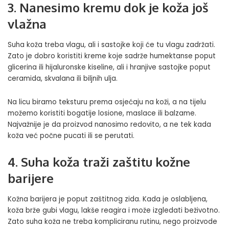
3. Nanesimo kremu dok je koža još
vlažna
Suha koža treba vlagu, ali i sastojke koji će tu vlagu zadržati.
Zato je dobro koristiti kreme koje sadrže humektanse poput
glicerina ili hijaluronske kiseline, ali i hranjive sastojke poput
ceramida, skvalana ili biljnih ulja.
Na licu biramo teksturu prema osjećaju na koži, a na tijelu
možemo koristiti bogatije losione, maslace ili balzame.
Najvažnije je da proizvod nanosimo redovito, a ne tek kada
koža već počne pucati ili se perutati.
4. Suha koža traži zaštitu kožne
barijere
Kožna barijera je poput zaštitnog zida. Kada je oslabljena,
koža brže gubi vlagu, lakše reagira i može izgledati beživotno.
Zato suha koža ne treba kompliciranu rutinu, nego proizvode