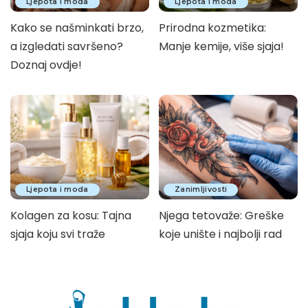
Ljepota i moda
Ljepota i moda
Kako se našminkati brzo,
Prirodna kozmetika:
a izgledati savršeno?
Manje kemije, više sjaja!
Doznaj ovdje!
Ljepota i moda
Zanimljivosti
Kolagen za kosu: Tajna
Njega tetovaže: Greške
sjaja koju svi traže
koje unište i najbolji rad