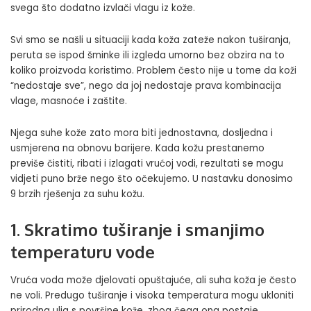
svega što dodatno izvlači vlagu iz kože.
Svi smo se našli u situaciji kada koža zateže nakon tuširanja,
peruta se ispod šminke ili izgleda umorno bez obzira na to
koliko proizvoda koristimo. Problem često nije u tome da koži
“nedostaje sve”, nego da joj nedostaje prava kombinacija
vlage, masnoće i zaštite.
Njega suhe kože zato mora biti jednostavna, dosljedna i
usmjerena na obnovu barijere. Kada kožu prestanemo
previše čistiti, ribati i izlagati vrućoj vodi, rezultati se mogu
vidjeti puno brže nego što očekujemo. U nastavku donosimo
9 brzih rješenja za suhu kožu.
1. Skratimo tuširanje i smanjimo
temperaturu vode
Vruća voda može djelovati opuštajuće, ali suha koža je često
ne voli.
Predugo tuširanje i visoka temperatura
mogu ukloniti
prirodna ulja s površine kože, zbog čega ona postaje