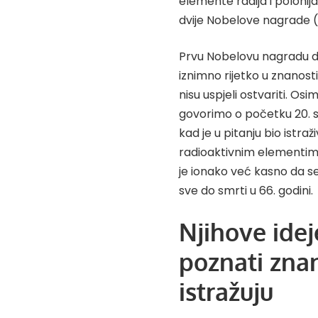
elemente radija i polonija
dvije Nobelove nagrade (i 
Prvu Nobelovu nagradu do
iznimno rijetko u znanosti
nisu uspjeli ostvariti. Osi
govorimo o početku 20. st
kad je u pitanju bio istra
radioaktivnim elementima 
je ionako već kasno da se z
sve do smrti u 66. godini.
Njihove ideje
poznati znan
istražuju