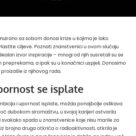
tinuirano sa sobom donosi krize u kojima je lako
vlastite ciljeve. Poznati znanstvenici u ovom slučaju
alan izvor inspiracije – mnogi od njih susretali su se
 preprekama, a ipak su u konačnici uspjeli. Donosimo
proizašle iz njihovog rada.
pornost se isplate
bicija i upornost isplate, možda ponajbolje oslikava
toč dubokom siromaštvu, u svojoj karijeri ostvarila
i svakako spada u znanstvenice koje nisu marile za
z brojna druga otkrića o radioaktivnosti, otkrila je