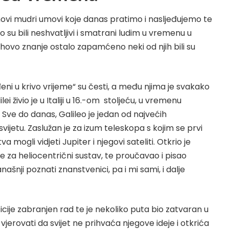
ihovi mudri umovi koje danas pratimo i nasljeđujemo te
to su bili neshvatljivi i smatrani ludim u vremenu u
njihovo znanje ostalo zapamćeno neki od njih bili su
eni u krivo vrijeme“ su česti, a među njima je svakako
ilei živio je u Italiji u 16.-om stoljeću, u vremenu
Sve do danas, Galileo je jedan od najvećih
svijetu. Zaslužan je za izum teleskopa s kojim se prvi
a mogli vidjeti Jupiter i njegovi sateliti. Otkrio je
 za heliocentrični sustav, te proučavao i pisao
šnji poznati znanstvenici, pa i mi sami, i dalje
icije zabranjen rad te je nekoliko puta bio zatvaran u
o vjerovati da svijet ne prihvaća njegove ideje i otkrića