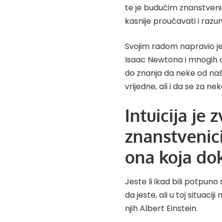
te je budućim znanstveni
kasnije proučavati i razum
Svojim radom napravio je
Isaac Newtona i mnogih d
do znanja da neke od naš
vrijedne, ali i da se za neke
Intuicija je 
znanstvenic
ona koja do
Jeste li ikad bili potpuno
da jeste, ali u toj situaci
njih Albert Einstein.