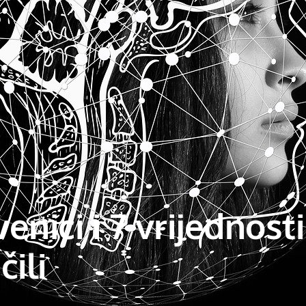
nici i 7 vrijednosti
čili