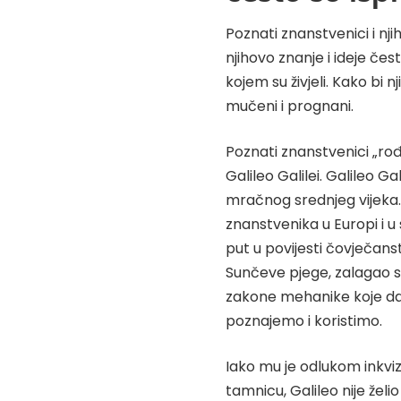
Poznati znanstvenici i nj
njihovo znanje i ideje čes
kojem su živjeli. Kako bi 
mučeni i prognani.
Poznati znanstvenici „rođ
Galileo Galilei. Galileo Gal
mračnog srednjeg vijeka. 
znanstvenika u Europi i u 
put u povijesti čovječanstv
Sunčeve pjege, zalagao se
zakone mehanike koje dana
poznajemo i koristimo.
Iako mu je odlukom inkviz
tamnicu, Galileo nije želi