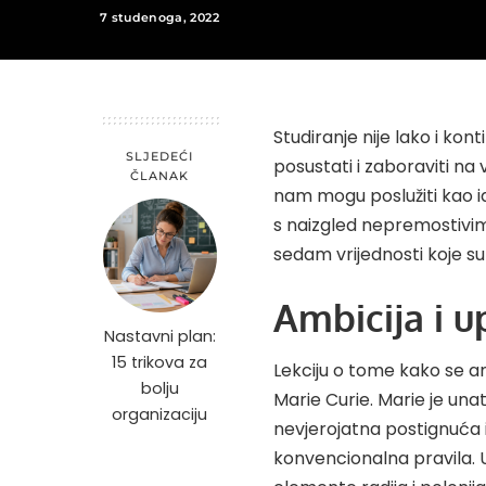
Posted
7 studenoga, 2022
by
Studiranje nije lako i kon
SLJEDEĆI
posustati i zaboraviti na 
ČLANAK
nam mogu poslužiti kao ide
s naizgled nepremostivim
sedam vrijednosti koje su 
Ambicija i u
Nastavni plan:
15 trikova za
Lekciju o tome kako se am
bolju
Marie Curie. Marie je una
organizaciju
nevjerojatna postignuća 
konvencionalna pravila. U