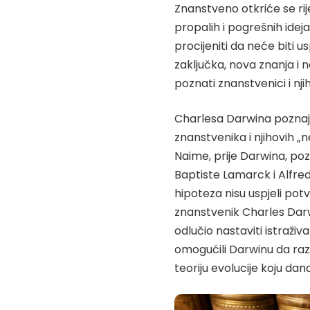
Znanstveno otkriće se ri
propalih i pogrešnih idej
procijeniti da neće biti us
zaključka, nova znanja i n
poznati znanstvenici i nji
Charlesa Darwina poznajem
znanstvenika i njihovih „
Naime, prije Darwina, poz
Baptiste Lamarck i Alfred W
hipoteza nisu uspjeli pot
znanstvenik Charles Darwi
odlučio nastaviti istraživa
omogućili Darwinu da razv
teoriju evolucije koju da