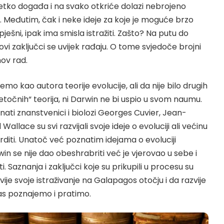
jetko događa i na svako otkriće dolazi nebrojeno
a. Međutim, čak i neke ideje za koje je moguće brzo
pješni, ipak ima smisla istražiti. Zašto? Na putu do
ovi zaključci se uvijek rađaju. O tome svjedoče brojni
hov rad.
o kao autora teorije evolucije, ali da nije bilo drugih
netočnih“ teorija, ni Darwin ne bi uspio u svom naumu.
nati znanstvenici i biolozi Georges Cuvier, Jean-
allace su svi razvijali svoje ideje o evoluciji ali većinu
vrditi. Unatoč već poznatim idejama o evoluciji
n se nije dao obeshrabriti već je vjerovao u sebe i
ti. Saznanja i zaključci koje su prikupili u procesu su
ije svoje istraživanje na Galapagos otočju i da razvije
nas poznajemo i pratimo.