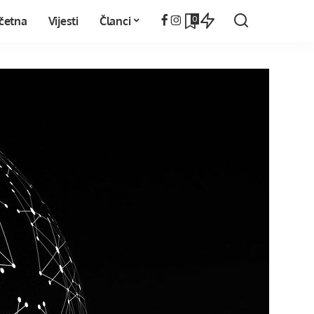
0
četna
Vijesti
Članci