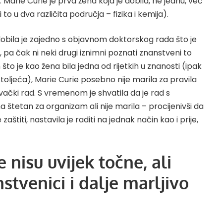
. Marie Curie je prva žena koja je dobila, ne jednu, već
to u dva različita područja – fizika i kemija).
bila je zajedno s objavnom doktorskog rada što je
, pa čak ni neki drugi iznimni poznati znanstveni to
m što je kao žena bila jedna od rijetkih u znanosti (ipak
oljeća), Marie Curie posebno nije marila za pravila
živački rad. S vremenom je shvatila da je rad s
štetan za organizam ali nije marila – procijenivši da
aštiti, nastavila je raditi na jednak način kao i prije,
 nisu uvijek točne, ali
stvenici i dalje marljivo