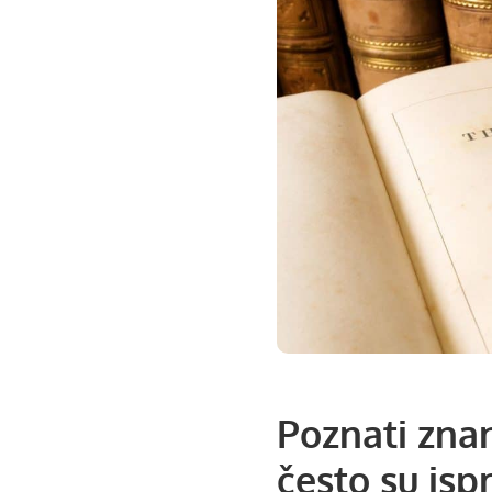
Poznati znan
često su is