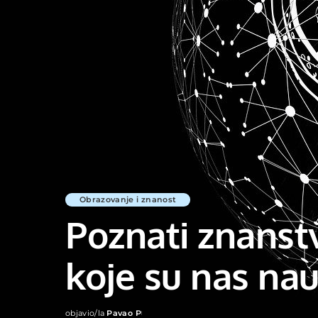
Obrazovanje i znanost
Poznati znanstve
koje su nas nau
objavio/la
Pavao P