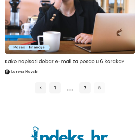
Posao i financije
Kako napisati dobar e-mail za posao u 6 koraka?
Lorena Novak
Posted
by
…
1
7
8