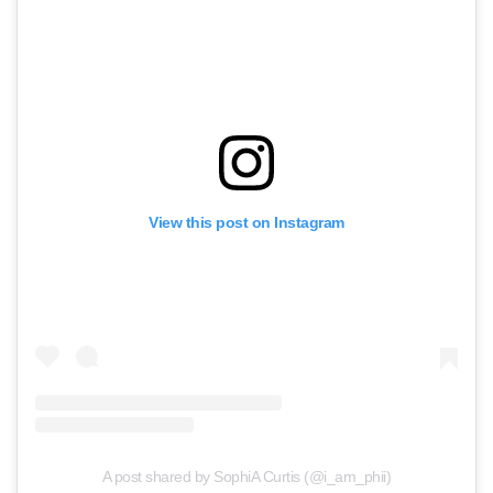
View this post on Instagram
A post shared by SophiA Curtis (@i_am_phii)