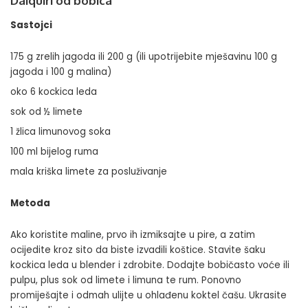
Daiquiri od bobica
Sastojci
175 g zrelih jagoda ili 200 g (ili upotrijebite mješavinu 100 g
jagoda i 100 g malina)
oko 6 kockica leda
sok od ½ limete
1 žlica limunovog soka
100 ml bijelog ruma
mala kriška limete za posluživanje
Metoda
Ako koristite maline, prvo ih izmiksajte u pire, a zatim
ocijedite kroz sito da biste izvadili koštice. Stavite šaku
kockica leda u blender i zdrobite. Dodajte bobičasto voće ili
pulpu, plus sok od limete i limuna te rum. Ponovno
promiješajte i odmah ulijte u ohlađenu koktel čašu. Ukrasite