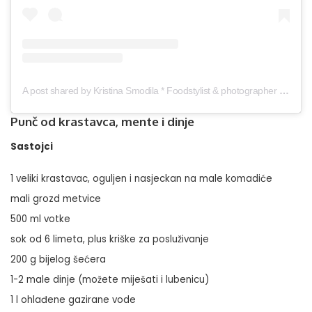
A post shared by Kristina Smodila * Foodstylist & photographer (@storyonaplate_kristinasmodila)
Punč od krastavca, mente i dinje
Sastojci
1 veliki krastavac, oguljen i nasjeckan na male komadiće
mali grozd metvice
500 ml votke
sok od 6 limeta, plus kriške za posluživanje
200 g bijelog šećera
1-2 male dinje (možete miješati i lubenicu)
1 l ohlađene gazirane vode