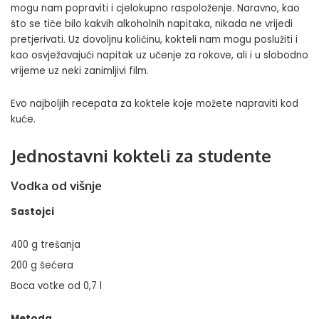
mogu nam popraviti i cjelokupno raspoloženje
. Naravno, kao
što se tiče bilo kakvih alkoholnih napitaka, nikada ne vrijedi
pretjerivati. Uz dovoljnu količinu, kokteli nam mogu poslužiti i
kao osvježavajući napitak uz učenje za rokove, ali i u slobodno
vrijeme
uz neki zanimljivi film
.
Evo najboljih recepata za koktele koje možete napraviti kod
kuće.
Jednostavni kokteli za studente
Vodka od višnje
Sastojci
400 g trešanja
200 g šećera
Boca votke od 0,7 l
Metoda