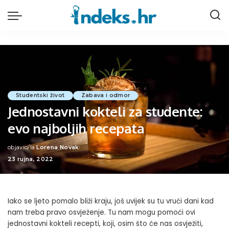
Studentski život
Zabava i odmor
Jednostavni kokteli za studente:
evo najboljih recepata
objavio/la
Lorena Novak
Posted
23 rujna, 2022
by
Iako se ljeto pomalo bliži kraju, još uvijek su tu vrući dani kad
nam treba pravo osvježenje. Tu nam mogu pomoći ovi
jednostavni kokteli recepti, koji, osim što će nas osvježiti,