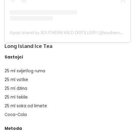
A post shared by SOUTHERN WILD DISTILLERY (@southernwilddistillery)
Long Island Ice Tea
Sastojci
25 ml svijetlog ruma
25 ml votke
25 ml džina
25 ml tekile
25 ml soka od limete
Coca-Cola
Metoda