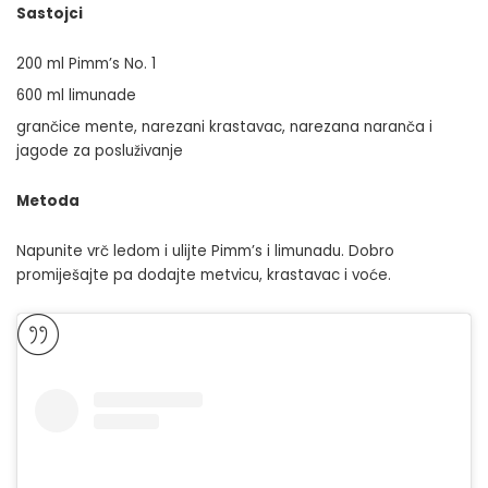
Sastojci
200 ml Pimm’s No. 1
600 ml limunade
grančice mente, narezani krastavac, narezana naranča i
jagode za posluživanje
Metoda
Napunite vrč ledom i ulijte Pimm’s i limunadu. Dobro
promiješajte pa dodajte metvicu, krastavac i voće.