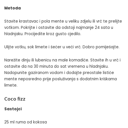
Metoda
Stavite krastavac i pola mente u veliku zdjelu ili vrč te prelijte
votkom. Pokrijte i ostavite da odstoji najmanje 24 sata u
hladnjaku. Procijedite kroz gusto cjedilo.
Ulijte votku, sok limete i šećer u veći vrč. Dobro pomiješajte.
Narežite dinju ili lubenicu na male komadiće. Stavite ih u vrč i
ostavite da na 30 minuta do sat vremena u hladnjaku.
Nadopunite gaziranom vodom i dodajte preostale listiće
mente neposredno prije posluživanja s dodatnim kriškama
limete.
Coco fizz
Sastojci
25 ml ruma od kokosa