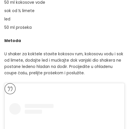
50 ml kokosove vode
sok od ½ limete
led
50 ml prošeka
Metoda
U shaker za koktele stavite kokosov rum, kokosovu vodu i sok
od limete, dodajte led i mućkajte dok vanjski dio shakera ne
postane ledeno hladan na dodir. Procijedite u ohlađenu
coupe čašu, prelijte prošekom i poslužite.