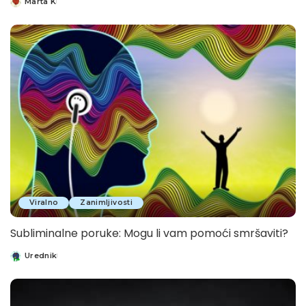
Marta K
Posted
by
Viralno
Zanimljivosti
Subliminalne poruke: Mogu li vam pomoći smršaviti?
Urednik
Posted
by