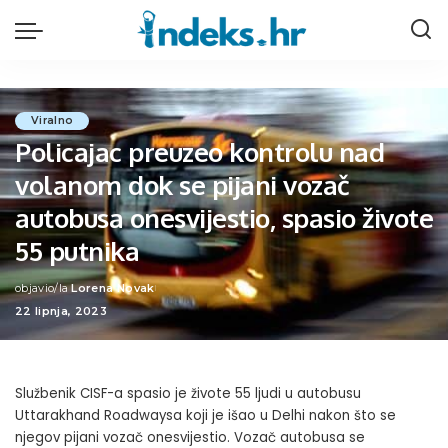
Viralno
Policajac preuzeo kontrolu nad
volanom dok se pijani vozač
autobusa onesvijestio, spasio živote
55 putnika
objavio/la
Lorena Novak
Posted
22 lipnja, 2023
by
Službenik CISF-a spasio je živote 55 ljudi u autobusu
Uttarakhand Roadwaysa koji je išao u Delhi nakon što se
njegov pijani vozač onesvijestio. Vozač autobusa se