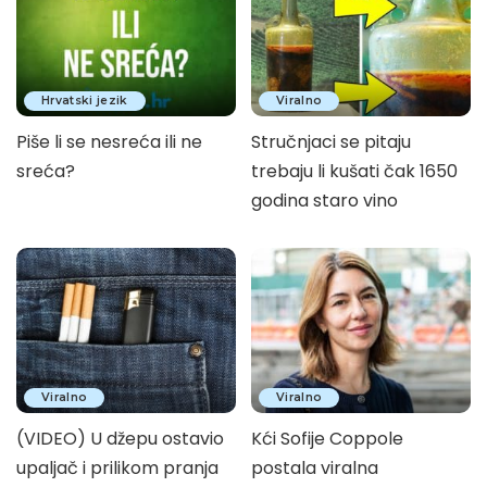
Hrvatski jezik
Viralno
Piše li se nesreća ili ne
Stručnjaci se pitaju
sreća?
trebaju li kušati čak 1650
godina staro vino
Viralno
Viralno
(VIDEO) U džepu ostavio
Kći Sofije Coppole
upaljač i prilikom pranja
postala viralna