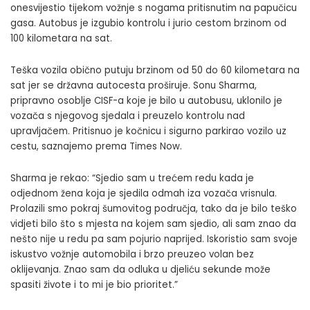
onesvijestio tijekom vožnje s nogama pritisnutim na papučicu
gasa. Autobus je izgubio kontrolu i jurio cestom brzinom od
100 kilometara na sat.
Teška vozila obično putuju brzinom od 50 do 60 kilometara na
sat jer se državna autocesta proširuje. Sonu Sharma,
pripravno osoblje CISF-a koje je bilo u autobusu, uklonilo je
vozača s njegovog sjedala i preuzelo kontrolu nad
upravljačem. Pritisnuo je kočnicu i sigurno parkirao vozilo uz
cestu, saznajemo prema
Times Now
.
Sharma je rekao: “Sjedio sam u trećem redu kada je
odjednom žena koja je sjedila odmah iza vozača vrisnula.
Prolazili smo pokraj šumovitog područja, tako da je bilo teško
vidjeti bilo što s mjesta na kojem sam sjedio, ali sam znao da
nešto nije u redu pa sam pojurio naprijed. Iskoristio sam svoje
iskustvo vožnje automobila i brzo preuzeo volan bez
oklijevanja. Znao sam da odluka u djeliću sekunde može
spasiti živote i to mi je bio prioritet.”