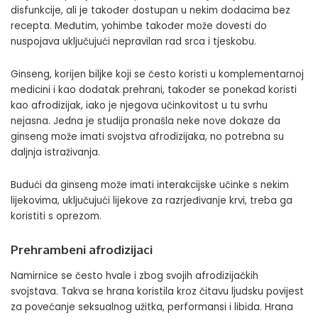
disfunkcije, ali je također dostupan u nekim dodacima bez
recepta. Međutim, yohimbe također može dovesti do
nuspojava uključujući nepravilan rad srca i tjeskobu.
Ginseng, korijen biljke koji se često koristi u komplementarnoj
medicini i kao dodatak prehrani, također se ponekad koristi
kao afrodizijak, iako je njegova učinkovitost u tu svrhu
nejasna. Jedna je studija pronašla neke nove dokaze da
ginseng može imati svojstva afrodizijaka, no potrebna su
daljnja istraživanja.
Budući da ginseng može imati interakcijske učinke s nekim
lijekovima, uključujući lijekove za razrjeđivanje krvi, treba ga
koristiti s oprezom.
Prehrambeni afrodizijaci
Namirnice se često hvale i zbog svojih afrodizijačkih
svojstava. Takva se hrana koristila kroz čitavu ljudsku povijest
za povećanje seksualnog užitka, performansi i libida. Hrana