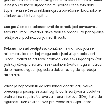
je nešto što može utjecati na muškarce i žene svih dobi.
Suplementi se često reklamiraju za povećanje libida, iako je
učinkovitost tih tvari upitna.
Snaga
: Često se također tvrdi da afrodizijaci povećavaju
seksualnu moć i izvedbu. Neke tvari se prodaju za poboljšanje
izdržljivosti, podmazivanja i izdržljivosti.
Seksualno zadovoljstvo
: Konačno, neki afrodizijaci se
reklamiraju kao oni koji mogu poboljšati ukupni seksualni
užitak. Smatra se da takvi proizvodi čine seks ugodnijim. Čak i
ljudi koji uživaju u zdravom seksualnom životu mogu smatrati
da je mamac ugodnijeg seksa dobar razlog da isprobaju
afrodizijak.
Važno je napomenuti da iako mnogi dodaci daju velika
obećanja o jačanju seksualnog libida ili izdržljivosti, dodatke
prehrani ne regulira Uprava za hranu i lijekove (FDA), tako da
sigurnost i učinkovitost ovih proizvoda nije uvijek jasna.