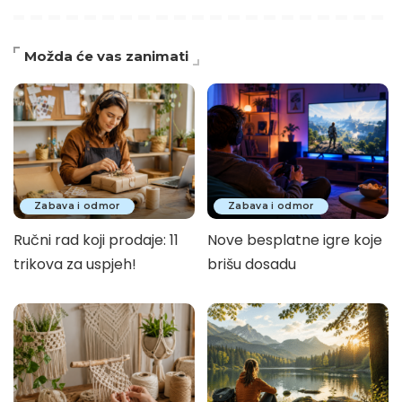
Možda će vas zanimati
Zabava i odmor
Zabava i odmor
Ručni rad koji prodaje: 11
Nove besplatne igre koje
trikova za uspjeh!
brišu dosadu