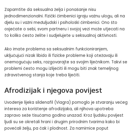
Zapamtite da seksualna želja i ponašanje nisu
jednodimenzionalni. Fizički čimbenici igraju važnu ulogu, ali na
djelu su i važni međuljudski i psihološki čimbenici. Ono što
osjećate o sebi, svom partneru i svojoj vezi može utjecati na
to koliko često želite i sudjelujete u seksualnoj aktivnosti.
Ako imate problema sa seksualnim funkcioniranjem,
uključujući nizak libido ili fizičke probleme koji otežavaju ili
onemogućuju seks, razgovarajte sa svojim liječnikom. Takvi se
problemi često mogu izliječiti ili mogu biti znak temeljnog
zdravstvenog stanja koje treba liječiti.
Afrodizijak i njegova povijest
Uvođenje lijeka sildenafil (Viagra) pomoglo je stvaranju većeg
interesa za korištenje afrodizijaka, ali njihova upotreba
zapravo seže tisućama godina unazad. Kroz ljudsku povijest
ljudi su se okretali hrani i drugim prirodnim tvarima kako bi
povećali želju, pa čak i plodnost. Za namirnice poput