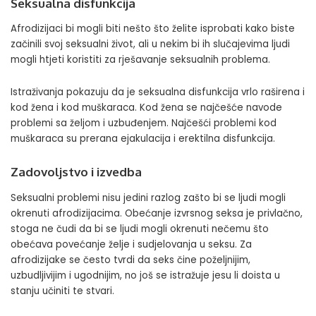
Seksualna disfunkcija
Afrodizijaci bi mogli biti nešto što želite isprobati kako biste
začinili svoj seksualni život, ali u nekim bi ih slučajevima ljudi
mogli htjeti koristiti za rješavanje seksualnih problema.
Istraživanja pokazuju da je seksualna disfunkcija vrlo raširena i
kod žena i kod muškaraca. Kod žena se najčešće navode
problemi sa željom i uzbuđenjem. Najčešći problemi kod
muškaraca su prerana ejakulacija i erektilna disfunkcija.
Zadovoljstvo i izvedba
Seksualni problemi nisu jedini razlog zašto bi se ljudi mogli
okrenuti afrodizijacima. Obećanje izvrsnog seksa je privlačno,
stoga ne čudi da bi se ljudi mogli okrenuti nečemu što
obećava povećanje želje i sudjelovanja u seksu. Za
afrodizijake se često tvrdi da seks čine poželjnijim,
uzbudljivijim i ugodnijim, no još se istražuje jesu li doista u
stanju učiniti te stvari.