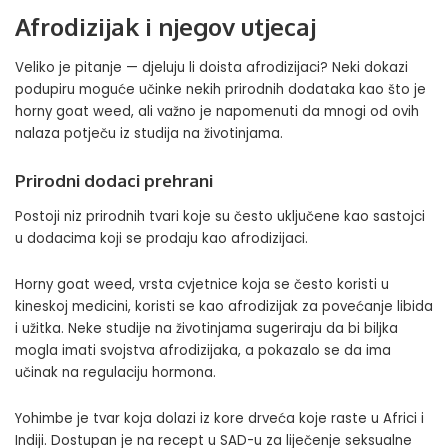
Afrodizijak i njegov utjecaj
Veliko je pitanje — djeluju li doista afrodizijaci? Neki dokazi
podupiru moguće učinke nekih prirodnih dodataka kao što je
horny goat weed, ali važno je napomenuti da mnogi od ovih
nalaza potječu iz studija na životinjama.
Prirodni dodaci prehrani
Postoji niz prirodnih tvari koje su često uključene kao sastojci
u dodacima koji se prodaju kao afrodizijaci.
Horny goat weed, vrsta cvjetnice koja se često koristi u
kineskoj medicini, koristi se kao afrodizijak za povećanje libida
i užitka. Neke studije na životinjama sugeriraju da bi biljka
mogla imati svojstva afrodizijaka, a pokazalo se da ima
učinak na regulaciju hormona.
Yohimbe je tvar koja dolazi iz kore drveća koje raste u Africi i
Indiji. Dostupan je na recept u SAD-u za liječenje seksualne