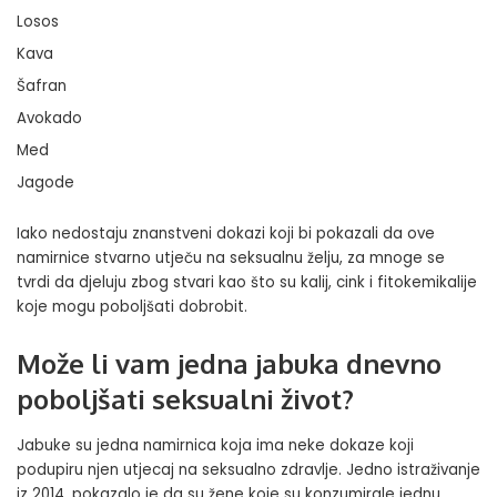
Losos
Kava
Šafran
Avokado
Med
Jagode
Iako nedostaju znanstveni dokazi koji bi pokazali da ove
namirnice stvarno utječu na seksualnu želju, za mnoge se
tvrdi da djeluju zbog stvari kao što su kalij, cink i fitokemikalije
koje mogu poboljšati dobrobit.
Može li vam jedna jabuka dnevno
poboljšati seksualni život?
Jabuke su jedna namirnica koja ima neke dokaze koji
podupiru njen utjecaj na seksualno zdravlje. Jedno istraživanje
iz 2014. pokazalo je da su žene koje su konzumirale jednu