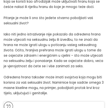
koja se koristi kao afrodizijak može uključivati ​​hranu koja se
češće nalazi ili rijetku hranu do koje je mnogo teže doći.
Pitanje je može li ono što jedete stvarno poboljšati vaš
seksualni život?
Iako niti jedno istraživanje nije pokazalo da određena hrana
može utjecati na seksualnu želju ili izvedbu, to ne znači da
hrana ne može igrati ulogu u poticanju vašeg seksualnog
života. Očito, hranjiva prehrana može igrati ulogu u tome da
se osjećate zdravim i energičnim u cjelini – što može utjecati
na seksualnu želju i ponašanje. Kada se osjećate dobro, veća
je vjerojatnost da ćete se i više zanimati za seks.
Određena hrana također može imati svojstva koja mogu biti
korisna za vaš seksualni život. Namirnice koje sadrže omega 3
masne kiseline mogu, na primjer, poboljšati protok krvi kroz
tijelo, uključujući i genitalije.