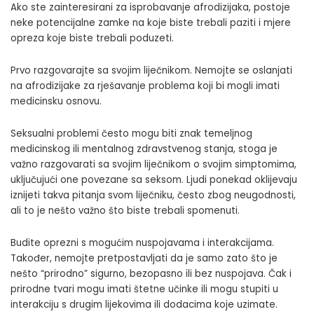
Ako ste zainteresirani za isprobavanje afrodizijaka, postoje
neke potencijalne zamke na koje biste trebali paziti i mjere
opreza koje biste trebali poduzeti.
Prvo razgovarajte sa svojim liječnikom. Nemojte se oslanjati
na afrodizijake za rješavanje problema koji bi mogli imati
medicinsku osnovu.
Seksualni problemi često mogu biti znak temeljnog
medicinskog ili mentalnog zdravstvenog stanja, stoga je
važno razgovarati sa svojim liječnikom o svojim simptomima,
uključujući one povezane sa seksom. Ljudi ponekad oklijevaju
iznijeti takva pitanja svom liječniku, često zbog neugodnosti,
ali to je nešto važno što biste trebali spomenuti.
Budite oprezni s mogućim nuspojavama i interakcijama.
Također, nemojte pretpostavljati da je samo zato što je
nešto “prirodno” sigurno, bezopasno ili bez nuspojava. Čak i
prirodne tvari mogu imati štetne učinke ili mogu stupiti u
interakciju s drugim lijekovima ili dodacima koje uzimate.