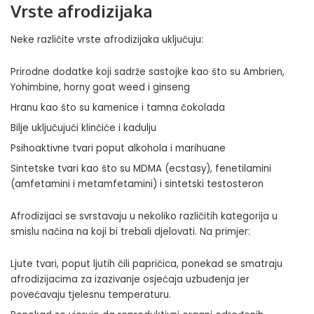
Vrste afrodizijaka
Neke različite vrste afrodizijaka uključuju:
Prirodne dodatke koji sadrže sastojke kao što su Ambrien,
Yohimbine, horny goat weed i ginseng
Hranu kao što su kamenice i tamna čokolada
Bilje uključujući klinčiće i kadulju
Psihoaktivne tvari poput alkohola i marihuane
Sintetske tvari kao što su MDMA (ecstasy), fenetilamini
(amfetamini i metamfetamini) i sintetski testosteron
Afrodizijaci se svrstavaju u nekoliko različitih kategorija u
smislu načina na koji bi trebali djelovati. Na primjer:
Ljute tvari, poput ljutih čili papričica, ponekad se smatraju
afrodizijacima za izazivanje osjećaja uzbuđenja jer
povećavaju tjelesnu temperaturu.