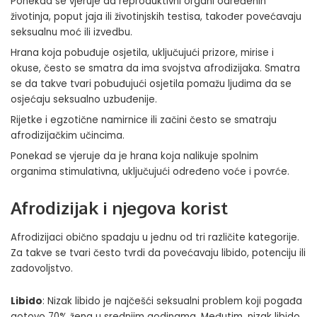
Ponekad se vjeruje da reproduktivni organi određenih
životinja, poput jaja ili životinjskih testisa, također povećavaju
seksualnu moć ili izvedbu.
Hrana koja pobuđuje osjetila
, uključujući prizore, mirise i
okuse, često se smatra da ima svojstva afrodizijaka. Smatra
se da takve tvari pobuđujući osjetila pomažu ljudima da se
osjećaju seksualno uzbuđenije.
Rijetke i egzotične namirnice ili začini često se smatraju
afrodizijačkim učincima.
Ponekad se vjeruje da je hrana koja nalikuje spolnim
organima stimulativna, uključujući određeno voće i povrće.
Afrodizijak i njegova korist
Afrodizijaci obično spadaju u jednu od tri različite kategorije.
Za takve se tvari često tvrdi da povećavaju libido, potenciju ili
zadovoljstvo.
Libido
: Nizak libido je najčešći seksualni problem koji pogađa
gotovo 70% žena u srednjim godinama. Međutim, nizak libido