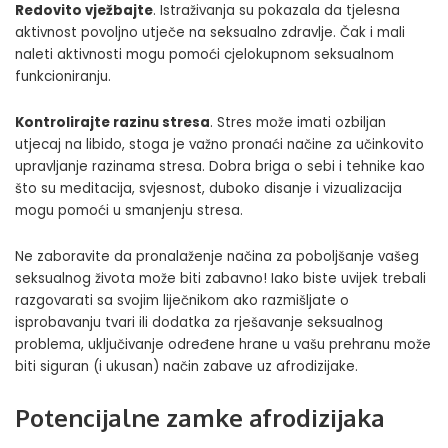
Redovito vježbajte
. Istraživanja su pokazala da tjelesna
aktivnost povoljno utječe na seksualno zdravlje. Čak i mali
naleti aktivnosti mogu pomoći cjelokupnom seksualnom
funkcioniranju.
Kontrolirajte razinu stresa
. Stres može imati ozbiljan
utjecaj na libido, stoga je važno pronaći načine za učinkovito
upravljanje razinama stresa. Dobra briga o sebi i tehnike kao
što su meditacija, svjesnost, duboko disanje i vizualizacija
mogu pomoći u smanjenju stresa.
Ne zaboravite da pronalaženje načina za poboljšanje vašeg
seksualnog života može biti zabavno! Iako biste uvijek trebali
razgovarati sa svojim liječnikom ako razmišljate o
isprobavanju tvari ili dodatka za rješavanje seksualnog
problema, uključivanje određene hrane u vašu prehranu može
biti siguran (i ukusan) način zabave uz afrodizijake.
Potencijalne zamke afrodizijaka