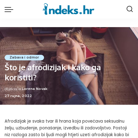
Zabava i odmor
Što je afrodizijak i kako ga
koristiti?
objavio/la
Lorena Novak
Posted
27 rujna, 2022
by
Afrodizijak je svaka tvar ili hrana koja povećava seksualnu
želju, uzbuđenje, ponašanje, izvedbu ili zadovoljstvo. Postoji
niz razloga zašto bi ljudi mogli htjeti uzeti afrodizijak kako bi