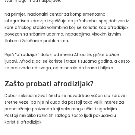
tvari mogu imati nuspojave.
Na primjer, Nacionalni centar za komplementarno i
integrativno zdravlje izvješćuje da je Yohimbe, spoj dobiven iz
kore afričkog stabla yohimbina koji se koristio kao afrodizijak,
povezan sa srčanim udarima, napadajima, visokim krvnim
tlakom i želučanim problemima.
Riječ “afrodizijak” dolazi od imena Afrodite, grčke božice
ljubavi. Afrodizijaci se koriste i traže tisućama godina, a često
se proizvode od svega, od minerala do hrane i biljaka.
Zašto probati afrodizijak?
Dobar seksualni život često se navodi kao važan dio zdrave i
sretne veze, pa nije ni čudo da postoji tako velik interes za
pronalaženje proizvoda koji seks mogu učiniti ugodnijim.
Postoji nekoliko različitih razloga zašto ljudi pokušavaju
koristiti afrodizijak: