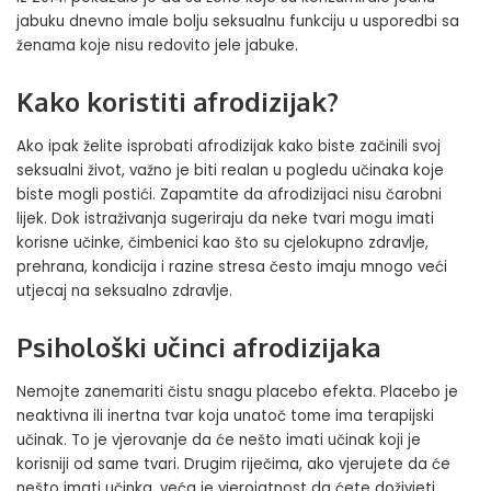
jabuku dnevno imale bolju seksualnu funkciju u usporedbi sa
ženama koje nisu redovito jele jabuke.
Kako koristiti afrodizijak?
Ako ipak želite isprobati afrodizijak kako biste začinili svoj
seksualni život, važno je biti realan u pogledu učinaka koje
biste mogli postići. Zapamtite da afrodizijaci nisu čarobni
lijek. Dok istraživanja sugeriraju da neke tvari mogu imati
korisne učinke, čimbenici kao što su cjelokupno zdravlje,
prehrana, kondicija i razine stresa često imaju mnogo veći
utjecaj na seksualno zdravlje.
Psihološki učinci afrodizijaka
Nemojte zanemariti čistu snagu placebo efekta. Placebo je
neaktivna ili inertna tvar koja unatoč tome ima terapijski
učinak. To je vjerovanje da će nešto imati učinak koji je
korisniji od same tvari. Drugim riječima, ako vjerujete da će
nešto imati učinka, veća je vjerojatnost da ćete doživjeti