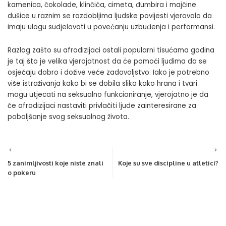
kamenica, čokolade, klinčića, cimeta, đumbira i majčine
dušice u raznim se razdobljima ljudske povijesti vjerovalo da
imaju ulogu sudjelovati u povećanju uzbuđenja i performansi.
Razlog zašto su afrodizijaci ostali popularni tisućama godina
je taj što je velika vjerojatnost da će pomoći ljudima da se
osjećaju dobro i dožive veće zadovoljstvo. Iako je potrebno
više istraživanja kako bi se dobila slika kako hrana i tvari
mogu utjecati na seksualno funkcioniranje, vjerojatno je da
će afrodizijaci nastaviti privlačiti ljude zainteresirane za
poboljšanje svog seksualnog života.
5 zanimljivosti koje niste znali
Koje su sve discipline u atletici?
o pokeru