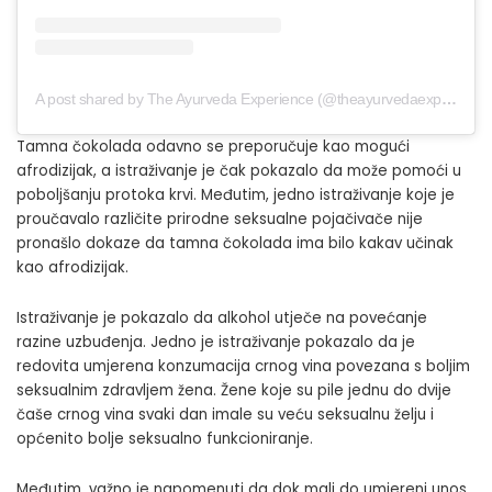
A post shared by The Ayurveda Experience (@theayurvedaexperience)
Tamna čokolada odavno se preporučuje kao mogući
afrodizijak, a istraživanje je čak pokazalo da može pomoći u
poboljšanju protoka krvi. Međutim, jedno istraživanje koje je
proučavalo različite prirodne seksualne pojačivače nije
pronašlo dokaze da tamna čokolada ima bilo kakav učinak
kao afrodizijak.
Istraživanje je pokazalo da
alkohol utječe na povećanje
razine uzbuđenja
. Jedno je istraživanje pokazalo da je
redovita umjerena konzumacija crnog vina povezana s boljim
seksualnim zdravljem žena. Žene koje su pile jednu do dvije
čaše crnog vina svaki dan imale su veću seksualnu želju i
općenito bolje seksualno funkcioniranje.
Međutim, važno je napomenuti da dok mali do umjereni unos