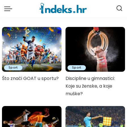
Sport
Sport
Što znači GOAT u sportu?
Discipline u gimnastici:
Koje su ženske, a koje
muške?