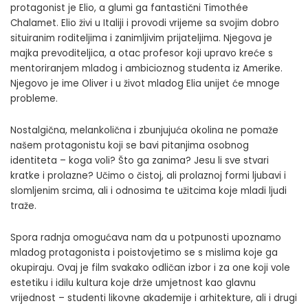
protagonist je Elio, a glumi ga fantastični Timothée
Chalamet. Elio živi u Italiji i provodi vrijeme sa svojim dobro
situiranim roditeljima i zanimljivim prijateljima. Njegova je
majka prevoditeljica, a otac profesor koji upravo kreće s
mentoriranjem mladog i ambicioznog studenta iz Amerike.
Njegovo je ime Oliver i u život mladog Elia unijet će mnoge
probleme.
Nostalgična, melankolična i zbunjujuća okolina ne pomaže
našem protagonistu koji se bavi pitanjima osobnog
identiteta – koga voli? Što ga zanima? Jesu li sve stvari
kratke i prolazne? Učimo o čistoj, ali prolaznoj formi ljubavi i
slomljenim srcima, ali i odnosima te užitcima koje mladi ljudi
traže.
Spora radnja omogućava nam da u potpunosti upoznamo
mladog protagonista i poistovjetimo se s mislima koje ga
okupiraju. Ovaj je film svakako odličan izbor i za one koji vole
estetiku i idilu kultura koje drže umjetnost kao glavnu
vrijednost – studenti likovne akademije i arhitekture, ali i drugi