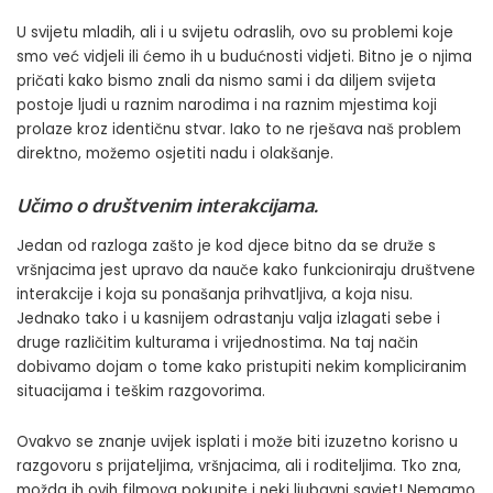
U svijetu mladih, ali i u svijetu odraslih, ovo su problemi koje
smo već vidjeli ili ćemo ih u budućnosti vidjeti. Bitno je o njima
pričati kako bismo znali da nismo sami i da diljem svijeta
postoje ljudi u raznim narodima i na raznim mjestima koji
prolaze kroz identičnu stvar. Iako to ne rješava naš problem
direktno, možemo osjetiti nadu i olakšanje.
Učimo o društvenim interakcijama.
Jedan od razloga zašto je kod djece bitno da se druže s
vršnjacima jest upravo da nauče kako funkcioniraju društvene
interakcije i koja su ponašanja prihvatljiva, a koja nisu.
Jednako tako i u kasnijem odrastanju valja izlagati sebe i
druge različitim kulturama i vrijednostima. Na taj način
dobivamo dojam o tome kako pristupiti nekim kompliciranim
situacijama i teškim razgovorima.
Ovakvo se znanje uvijek isplati i može biti izuzetno korisno u
razgovoru s prijateljima, vršnjacima, ali i roditeljima. Tko zna,
možda ih ovih filmova pokupite i neki ljubavni savjet! Nemamo