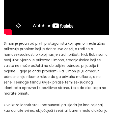
Simon je jedan od prvih protagonista koji vjerno i realistično
prikazuje problem koji je danas sve češći, a radi se o
homoseksualnosti o kojoj nas je strah pričati. Nick Robinson u
ovoj ulozi vjerno je prikazao Simona, srednjoškolca koji se
zaista ne može požaliti na obiteljske odnose, prijatelje ili
ocjene – gdje je onda problem? Pa, Simon je „u ormaru“,
odnosno nije nikome rekao da ga privlače muškarci, a ne
žene. Teenage filmovi uvijek prilaze temi seksualnog
identiteta oprezno i s pozitivne strane, tako da oko toga ne
morate brinuti.
Ova kriza identiteta u potpunosti ga izjeda jer ima osjećaj
kao da laže svima, uključujući i sebi, ali barem malo olakšanja