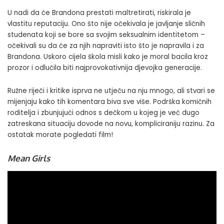
U nadi da će Brandona prestati maltretirati, riskirala je
vlastitu reputaciju. Ono što nije očekivala je javljanje sličnih
studenata koji se bore sa svojim seksualnim identitetom –
očekivali su da će za njih napraviti isto što je napravila i za
Brandona. Uskoro cijela škola misli kako je moral bacila kroz
prozor i odlučila biti najprovokativnija djevojka generacije.
Ružne riječi i kritike isprva ne utječu na nju mnogo, ali stvari se
mijenjaju kako tih komentara biva sve više. Podrška komičnih
roditelja i zbunjujući odnos s dečkom u kojeg je već dugo
zatreskana situaciju dovode na novu, kompliciraniju razinu. Za
ostatak morate pogledati film!
Mean Girls