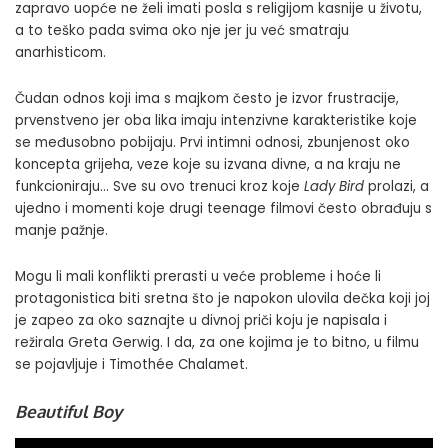
zapravo uopće ne želi imati posla s religijom kasnije u životu,
a to teško pada svima oko nje jer ju već smatraju
anarhisticom.
Čudan odnos koji ima s majkom često je izvor frustracije,
prvenstveno jer oba lika imaju intenzivne karakteristike koje
se međusobno pobijaju. Prvi intimni odnosi, zbunjenost oko
koncepta grijeha, veze koje su izvana divne, a na kraju ne
funkcioniraju… Sve su ovo trenuci kroz koje
Lady Bird
prolazi, a
ujedno i momenti koje drugi teenage filmovi često obrađuju s
manje pažnje.
Mogu li mali konflikti prerasti u veće probleme i hoće li
protagonistica biti sretna što je napokon ulovila dečka koji joj
je zapeo za oko saznajte u divnoj priči koju je napisala i
režirala Greta Gerwig. I da, za one kojima je to bitno, u filmu
se pojavljuje i Timothée Chalamet.
Beautiful Boy