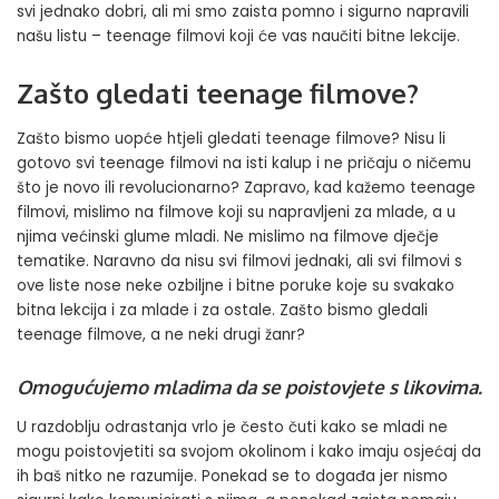
svi jednako dobri, ali mi smo zaista pomno i sigurno napravili
našu listu – teenage filmovi koji će vas naučiti bitne lekcije.
Zašto gledati teenage filmove?
Zašto bismo uopće htjeli gledati teenage filmove? Nisu li
gotovo svi teenage filmovi na isti kalup i ne pričaju o ničemu
što je novo ili revolucionarno? Zapravo, kad kažemo teenage
filmovi, mislimo na filmove koji su napravljeni za mlade, a u
njima većinski glume mladi. Ne mislimo na filmove dječje
tematike. Naravno da nisu svi filmovi jednaki, ali svi filmovi s
ove liste nose neke ozbiljne i bitne poruke koje su svakako
bitna lekcija i za mlade i za ostale. Zašto bismo gledali
teenage filmove, a ne neki drugi žanr?
Omogućujemo mladima da se poistovjete s likovima.
U razdoblju odrastanja vrlo je često čuti kako se mladi ne
mogu poistovjetiti sa svojom okolinom i kako imaju osjećaj da
ih baš nitko ne razumije. Ponekad se to događa jer nismo