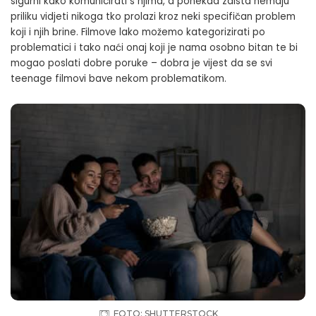
sigurni kako komunicirati s njima, a ponekad zaista nemaju
priliku vidjeti nikoga tko prolazi kroz neki specifičan problem
koji i njih brine. Filmove lako možemo kategorizirati po
problematici i tako naći onaj koji je nama osobno bitan te bi
mogao poslati dobre poruke – dobra je vijest da se svi
teenage filmovi bave nekom problematikom.
FOTO: SHUTTERSTOCK