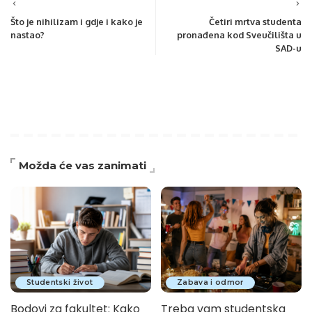
Što je nihilizam i gdje i kako je
Četiri mrtva studenta
nastao?
pronađena kod Sveučilišta u
SAD-u
Možda će vas zanimati
Studentski život
Zabava i odmor
Bodovi za fakultet: Kako
Treba vam studentska