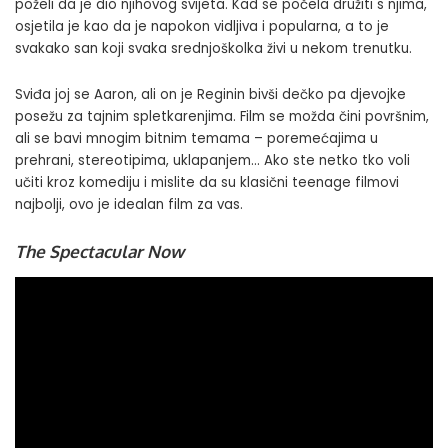
poželi da je dio njihovog svijeta. Kad se počela družiti s njima,
osjetila je kao da je napokon vidljiva i popularna, a to je
svakako san koji svaka srednjoškolka živi u nekom trenutku.
Sviđa joj se Aaron, ali on je Reginin bivši dečko pa djevojke
posežu za tajnim spletkarenjima. Film se možda čini površnim,
ali se bavi mnogim bitnim temama – poremećajima u
prehrani, stereotipima, uklapanjem… Ako ste netko tko voli
učiti kroz komediju i mislite da su klasični teenage filmovi
najbolji, ovo je idealan film za vas.
The Spectacular Now