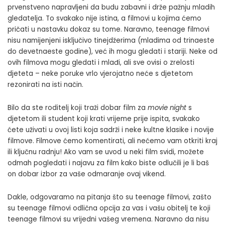
prvenstveno napravljeni da budu zabavni i drže pažnju mladih
gledatelja. To svakako nije istina, a filmovi u kojima ćemo
pričati u nastavku dokaz su tome. Naravno, teenage filmovi
nisu namijenjeni isključivo tinejdžerima (mladima od trinaeste
do devetnaeste godine), već ih mogu gledati i stariji. Neke od
ovih filmova mogu gledati i mlađi, ali sve ovisi o zrelosti
djeteta – neke poruke vrlo vjerojatno neće s djetetom
rezonirati na isti način.
Bilo da ste roditelj koji traži dobar film za
movie night
s
djetetom ili student koji krati vrijeme prije ispita, svakako
ćete uživati u ovoj listi koja sadrži i neke kultne klasike i novije
filmove. Filmove ćemo komentirati, ali nećemo vam otkriti kraj
ili ključnu radnju! Ako vam se uvod u neki film svidi, možete
odmah pogledati i najavu za film kako biste odlučili je li baš
on dobar izbor za vaše odmaranje ovaj vikend.
Dakle, odgovaramo na pitanja što su teenage filmovi, zašto
su teenage filmovi odlična opcija za vas i vašu obitelj te koji
teenage filmovi su vrijedni vašeg vremena. Naravno da nisu