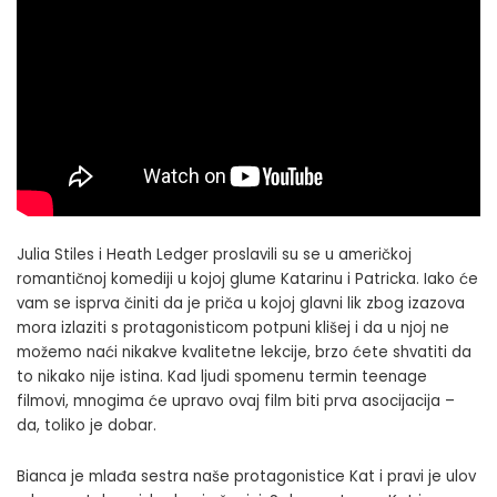
Julia Stiles i Heath Ledger proslavili su se u američkoj
romantičnoj komediji u kojoj glume Katarinu i Patricka. Iako će
vam se isprva činiti da je priča u kojoj glavni lik zbog izazova
mora izlaziti s protagonisticom potpuni klišej i da u njoj ne
možemo naći nikakve kvalitetne lekcije, brzo ćete shvatiti da
to nikako nije istina. Kad ljudi spomenu termin teenage
filmovi, mnogima će upravo ovaj film biti prva asocijacija –
da, toliko je dobar.
Bianca je mlađa sestra naše protagonistice Kat i pravi je ulov