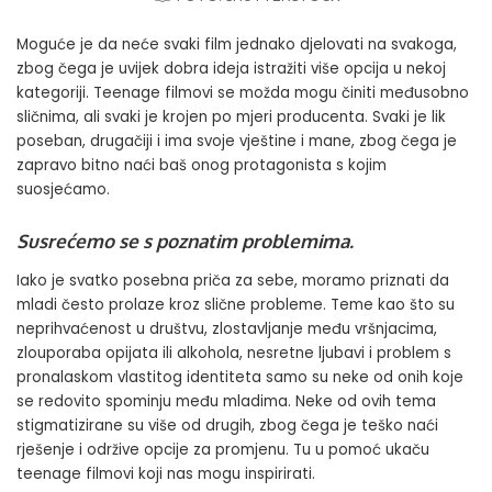
Moguće je da neće svaki film jednako djelovati na svakoga,
zbog čega je uvijek dobra ideja istražiti više opcija u nekoj
kategoriji. Teenage filmovi se možda mogu činiti međusobno
sličnima, ali svaki je krojen po mjeri producenta. Svaki je lik
poseban, drugačiji i ima svoje vještine i mane, zbog čega je
zapravo bitno naći baš onog protagonista s kojim
suosjećamo.
Susrećemo se s poznatim problemima.
Iako je svatko posebna priča za sebe, moramo priznati da
mladi često prolaze kroz slične probleme. Teme kao što su
neprihvaćenost u društvu, zlostavljanje među vršnjacima,
zlouporaba opijata ili alkohola, nesretne ljubavi i problem s
pronalaskom vlastitog identiteta samo su neke od onih koje
se redovito spominju među mladima. Neke od ovih tema
stigmatizirane su više od drugih, zbog čega je teško naći
rješenje i održive opcije za promjenu. Tu u pomoć ukaču
teenage filmovi koji nas mogu inspirirati.