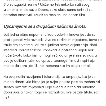
što za izgubiti, zar ne? Ulažemo tek nekoliko sati svog
vremena i malo suza. Dobro, suze ulažu samo oni koji su
prirodno emotivni i uvijek se rasplaču na dobar film.
Upoznajemo se s drugačijim načinima života.
Još jedna bitna napomena kod ovakvih filmova jest da su
protagonisti vrlo raznoliki. Žive na različitim mjestima, bave se
različitim stvarima i druže s ljudima raznih orijentacija, dobi,
interesa i karakteristika. Ponekad je potrebno vidjeti neki
način života kako bismo mogli reći da on je ili nije za nas, a
ovo je odličan način da upravo teenage filmovi inspiriraju
mlade da kažu „da“ ili „ne“ nečemu što im okupira misli.
Na ovaj način razvijamo i toleranciju te empatiju, što je za
mlade danas vrlo bitno jer je svijet polako postao mehanički
sustav bez razumijevanja. Prije svega je bitno da budemo
dobri ljudi, a nakon toga se razmatraju sve ostale titule, zar
ne?