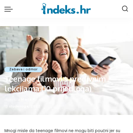
Zabava i odmor
Teenage filmovi s predivnim
lekcijama (10 prijedloga)
objavio/la
Marta K
Posted
13 studenoga, 2022
by
Mnogi misle da teenage filmovi ne mogu biti poučni jer su