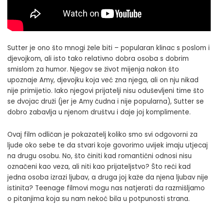
Sutter je ono što mnogi žele biti – popularan klinac s poslom i
djevojkom, ali isto tako relativno dobra osoba s dobrim
smislom za humor. Njegov se život mijenja nakon što
upoznaje Amy, djevojku koja već zna njega, ali on nju nikad
nije primijetio. Iako njegovi prijatelji nisu oduševljeni time što
se dvojac druži (jer je Amy čudna i nije popularna), Sutter se
dobro zabavlja u njenom društvu i daje joj komplimente.
Ovaj film odličan je pokazatelj koliko smo svi odgovorni za
ljude oko sebe te da stvari koje govorimo uvijek imaju utjecaj
na drugu osobu. No, što činiti kad romantični odnosi nisu
označeni kao veza, ali niti kao prijateljstvo? Što reći kad
jedna osoba izrazi ljubav, a druga joj kaže da njena ljubav nije
istinita? Teenage filmovi mogu nas natjerati da razmišljamo
o pitanjima koja su nam nekoć bila u potpunosti strana.