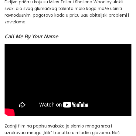
Dirljiva priča u koju su Miles Teller i Shailene Woodley uložili
svaki dio svog glumačkog talenta malo koga može učiniti
ravnodušnim, pogotovo kada u priču uđu obiteljski problemi i
zavrzlame.
Call Me By Your Name
Zadnji film na popisu svakako je slomio mnoga srca i
uzrokovao mnoge „klik“ trenutke u mladim glavama. Naš