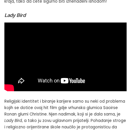
kraja, tako da ćete sigurno biti iznenađeni ishodom!
Lady Bird
Religijski identitet i biranje karijere samo su neki od problema
kojih se dotiče ovaj hit film gdje vrhunska glumica Saoirse
Ronan glumi Christine. Njen nadimak, koji si je dala sama, je
Lady Bird
, a tako ju zovu uglavnom prijatelji. Pohađanje stroge
i religiozno orijentirane škole naučilo je protagonisticu da