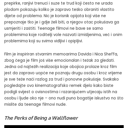
prepirke, ranjivi trenuci i suze te trud koji često ne urađa
plodom pokazuju koliko je zapravo teško obraniti vlastito
dijete od problema. Nic je korisnik opijata koji više ne
prepoznaje tko je i gdje želi biti, a njegov otac pokušava ga
usmjeriti i zaštiti. Teenage filmovi ne bave se samo
problemima koje roditelji vole nazvati izmišljenima, već i onim
problemima koji su svima vidljivi i opipljivi.
Film je inspiriran stvarnim memoarima Davida i Nica Sheffa,
zbog čega je film još više emocionalan i težak za gledati.
Jedna od najtežih realizacija koje obojica prolaze kroz film
jest da zapravo uopće ne poznaju drugu osobu i kroz vrijeme
je sve teže naći razlog za trud i ponovne pokušaje. Svakako
pogledajte ovo kinematografsko remek djelo kako biste
podigli svijest o ovisnostima i razarajućem utjecaju istih na
osobu i ljude oko nje – ono nudi puno bogatije iskustvo no što
mislite da teenage filmovi nude.
The Perks of Being a Wallflower