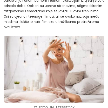
odrastanja i onom burnom i žurnom tranzicijom iz djetinjstva u
odraslo doba. Opisani su upravo strahovima, stigmatiziranim
razgovorima i emocijama koje se javljaju u ovim trenucima.
Oni su ujedno i teenage filmovi, ali se ovako nazivaju među
mladima i lakše je naći film ako u tražilicama pretražujemo
ovaj izraz!
FOTO: SHUTTERSTOCK