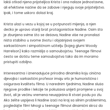
lakši otkad njena prijateljica Krista i ona nalaze jednostavne,
ali efektivne načine da se zabave i njeguju svoje prijateljstvo.
Ipak, i tome uskoro dolazi kraj.
Krista ulazi u vezu u kojoj se u potpunosti mijenja, a njen
dečko je upravo stariji brat protagonistice Nadine. Osim što
je zbunjena svime što se dešava, Nadine više ne pronalazi
ništa stabilno u svome životu i objašnjava svojem
sarkastičnom i simpatičnom učitelju (kojeg glumi Woody
Harrelson) kako razmišlja o samoubojstvu. Teenage filmovi
često se dotiču teme samoubojstva tako da im moramo
pristupiti ozbiljno.
Interesantna i iznenađujuće prirodna dinamika koju cinična
djevojka i sarkastični profesor imaju vrlo je humoristična i
osigurava kvalitetu filma. U narednim tjednima, Nadine sluša
njegove prodike i lekcije te pokušava unijeti promjene u svoj
život, ali je većinu vremena neuspješna ili stvari pođu po zlu.
Ako želite uspijeva li Nadine izaći na kraj sa silnim problemima,
pogledajte film! Mnogi u teenage filmovi dinamični skroz do