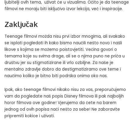
ljubitelji ovih tema, uživat će u vizualima. Očito je da teenage
filmovi ne moraju biti isključivo izvor lekcija, već i inspiracije.
Zaključak
Teenage filmovi možda nisu prvi izbor mnogima, ali svakako
se isplati pogledati ih kako bismo naučili nešto novo i našli
likove s kojima se možemo poistovjetiti. Većina govori o
temama koje su svima drage, ali se o njima puno ne priča u
društvu jer su stigmatizirane ili vrlo ozbiljne. Za naše je
mentalno zdravlje dobro da destigmatiziramo ove teme i
naučimo koliko je bitno biti podrška onima oko nas.
Ipak, ako teenage filmovi nikako nisu za vas, preporučujemo
vam da pogledate naš
popis Disney filmova
ili pak
najboljih
horor filmova
ove godine! Vjerujemo da ćete na barem
jednog od ovih popisa naći nešto za sebe! Ne zaboravite
pripremiti kokice i uživati.