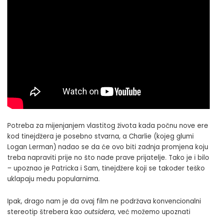
Potreba za mijenjanjem vlastitog života kada počnu nove ere
kod tinejdžera je posebno stvarna, a Charlie (kojeg glumi
Logan Lerman) nadao se da će ovo biti zadnja promjena koju
treba napraviti prije no što nađe prave prijatelje. Tako je i bilo
– upoznao je Patricka i Sam, tinejdžere koji se također teško
uklapaju među popularnima.
Ipak, drago nam je da ovaj film ne podržava konvencionalni
stereotip štrebera kao
outsidera
, već možemo upoznati