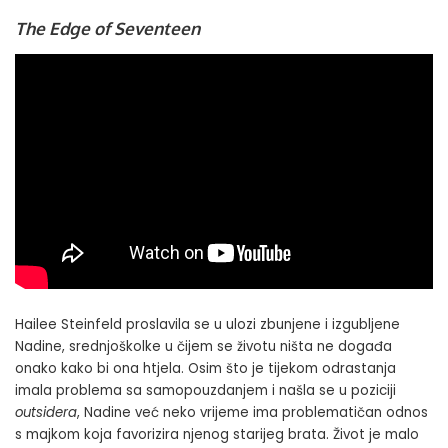
The Edge of Seventeen
Hailee Steinfeld proslavila se u ulozi zbunjene i izgubljene
Nadine, srednjoškolke u čijem se životu ništa ne događa
onako kako bi ona htjela. Osim što je tijekom odrastanja
imala problema sa samopouzdanjem i našla se u poziciji
outsidera
, Nadine već neko vrijeme ima problematičan odnos
s majkom koja favorizira njenog starijeg brata. Život je malo