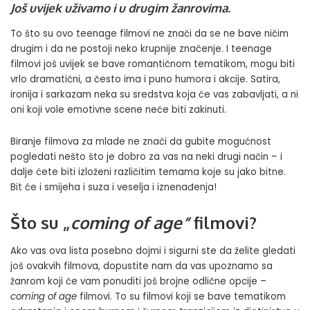
Još uvijek uživamo i u drugim žanrovima.
To što su ovo teenage filmovi ne znači da se ne bave ničim
drugim i da ne postoji neko krupnije značenje. I teenage
filmovi još uvijek se bave romantičnom tematikom, mogu biti
vrlo dramatični, a često ima i puno humora i akcije. Satira,
ironija i sarkazam neka su sredstva koja će vas zabavljati, a ni
oni koji vole emotivne scene neće biti zakinuti.
Biranje filmova za mlade ne znači da gubite mogućnost
pogledati nešto što je dobro za vas na neki drugi način – i
dalje ćete biti izloženi različitim temama koje su jako bitne.
Bit će i smijeha i suza i veselja i iznenađenja!
Što su „
coming of age“
filmovi?
Ako vas ova lista posebno dojmi i sigurni ste da želite gledati
još ovakvih filmova, dopustite nam da vas upoznamo sa
žanrom koji će vam ponuditi još brojne odlične opcije –
coming of age
filmovi. To su filmovi koji se bave tematikom