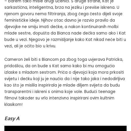
– barem tako misle drugi učenici. S druge strane, Kat je
sarkastična, inteligentna, brza na jeziku i previše iskrena. U
njenom govoru nema filtriranja, zbog čega često dijeli svoje
feminističke ideje. Njihov otac davno je razvio pravilo da
djevojke ne smiju imati dečke, a nakon kontinuiranih molbi
mlađe sestre, dopušta da Bianca nađe dečka samo ako i Kat
bude u vezi. Njegovo je razmišljanje kako Kat nikad neće biti u
vezi, ali je očito bio u krivu.
Cameron želi biti s Biancom pa zbog toga uvjerava Patricka,
pridošlicu, da on bude s Kat samo kako bi mu omogućio
izlaske s mlađom sestrom. Priča o djevojci koja mora prkositi
svijetu i dečku koji ju je naučio da i nije tako jaka i nedodirljiva
kao što je mislila inspirirala je mlade diljem svijeta da budu
transparentni i iskreni s onima koje vole. Budući teenage
filmovi također su vrlo intenzivno inspirirani ovim kultnim
klasikom!
Easy A