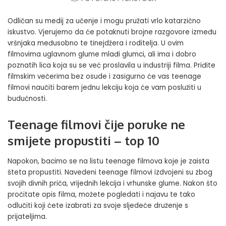
Odličan su medij za učenje i mogu pružati vrlo katarzično
iskustvo. Vjerujemo da će potaknuti brojne razgovore između
vršnjaka međusobno te tinejdžera i roditelja. U ovim
filmovima uglavnom glume mlađi glumci, ali ima i dobro
poznatih lica koja su se već proslavila u industriji filma. Priđite
filmskim večerima bez osude i zasigurno će vas teenage
filmovi naučiti barem jednu lekciju koja će vam poslužiti u
budućnosti.
Teenage filmovi čije poruke ne
smijete propustiti
–
top 10
Napokon, bacimo se na listu teenage filmova koje je zaista
šteta propustiti. Navedeni teenage filmovi izdvojeni su zbog
svojih divnih priča, vrijednih lekcija i vrhunske glume. Nakon što
pročitate opis filma, možete pogledati i najavu te tako
odlučiti koji ćete izabrati za svoje sljedeće druženje s
prijateljima.