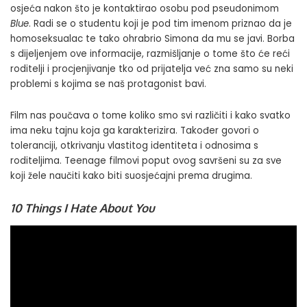
osjeća nakon što je kontaktirao osobu pod pseudonimom
Blue
. Radi se o studentu koji je pod tim imenom priznao da je
homoseksualac te tako ohrabrio Simona da mu se javi. Borba
s dijeljenjem ove informacije, razmišljanje o tome što će reći
roditelji i procjenjivanje tko od prijatelja već zna samo su neki
problemi s kojima se naš protagonist bavi.
Film nas poučava o tome koliko smo svi različiti i kako svatko
ima neku tajnu koja ga karakterizira. Također govori o
toleranciji, otkrivanju vlastitog identiteta i odnosima s
roditeljima. Teenage filmovi poput ovog savršeni su za sve
koji žele naučiti kako biti suosjećajni prema drugima.
10 Things I Hate About You