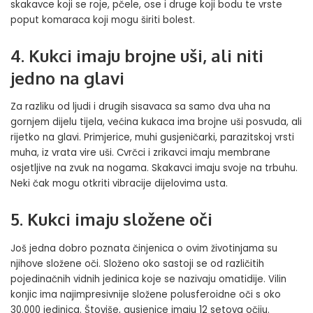
skakavce koji se roje, pčele, ose i druge koji bodu te vrste
poput komaraca koji mogu širiti bolest.
4. Kukci imaju brojne uši, ali niti
jedno na glavi
Za razliku od ljudi i drugih sisavaca sa samo dva uha na
gornjem dijelu tijela, većina kukaca ima brojne uši posvuda, ali
rijetko na glavi. Primjerice, muhi gusjeničarki, parazitskoj vrsti
muha, iz vrata vire uši. Cvrčci i zrikavci imaju membrane
osjetljive na zvuk na nogama. Skakavci imaju svoje na trbuhu.
Neki čak mogu otkriti vibracije dijelovima usta.
5. Kukci imaju složene oči
Još jedna dobro poznata činjenica o ovim životinjama su
njihove složene oči. Složeno oko sastoji se od različitih
pojedinačnih vidnih jedinica koje se nazivaju omatidije. Vilin
konjic ima najimpresivnije složene polusferoidne oči s oko
30.000 jedinica. Štoviše, gusjenice imaju 12 setova očiju.