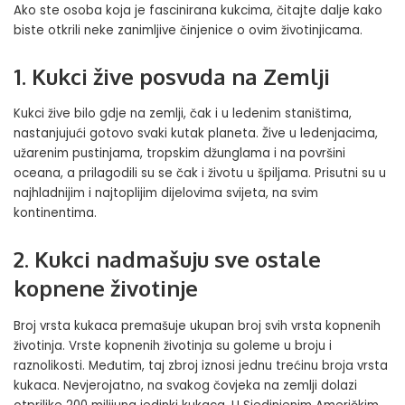
Ako ste osoba koja je fascinirana kukcima, čitajte dalje kako
biste otkrili neke zanimljive činjenice o ovim životinjicama.
1. Kukci žive posvuda na Zemlji
Kukci žive bilo gdje na zemlji, čak i u ledenim staništima,
nastanjujući gotovo svaki kutak planeta. Žive u ledenjacima,
užarenim pustinjama, tropskim džunglama i na površini
oceana, a prilagodili su se čak i životu u špiljama. Prisutni su u
najhladnijim i najtoplijim dijelovima svijeta, na svim
kontinentima.
2. Kukci nadmašuju sve ostale
kopnene životinje
Broj vrsta kukaca premašuje ukupan broj svih vrsta kopnenih
životinja. Vrste kopnenih životinja su goleme u broju i
raznolikosti. Međutim, taj zbroj iznosi jednu trećinu broja vrsta
kukaca. Nevjerojatno, na svakog čovjeka na zemlji dolazi