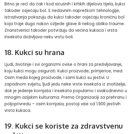
Bitno je reći da čak i kod sićušnih i krhkih dijelova tijela, kukci
također osjećaju bol. S nedavnim napretkom tehnologije,
istraživanja pokazuju da kukci također osjećaju kroničnu bol
koja traje dugo nakon ozljede glave ili nekog oblika traume.
Znanstvenici također potvrđuju da većina kukaca i vrsta
insekata doživljava neku vrstu boli.
18. Kukci su hrana
Ljudi, životinje i svi organizmi ovise o hrani za preživljavanje,
koju kukci mogu osigurati. Kukci proizvode, primjerice, med.
Osim meda kojeg proizvode, i sami kukci su jestivi. U
zapadnom svijetu, ljudi jedu neke vrste insekata iz znatiželje,
dok je jedenje kornjaša i insekata popularno i svakodnevno u
mnogim azijskim kulturama. Prema Organizaciji za prehranu i
poljoprivredu – osim kornjaša, postoji više od 1.900 jestivih
vrsta kukaca.
19. Kukci se koriste za zdravstvenu