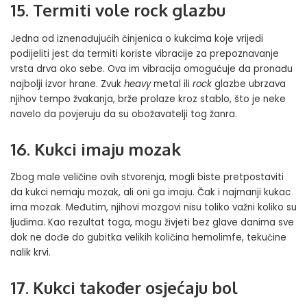
15. Termiti vole rock glazbu
Jedna od iznenađujućih činjenica o kukcima koje vrijedi
podijeliti jest da termiti koriste vibracije za prepoznavanje
vrsta drva oko sebe. Ova im vibracija omogućuje da pronađu
najbolji izvor hrane. Zvuk
heavy
metal ili
rock
glazbe ubrzava
njihov tempo žvakanja, brže prolaze kroz
stablo
, što je neke
navelo da povjeruju da su obožavatelji tog žanra.
16. Kukci imaju mozak
Zbog male veličine ovih stvorenja, mogli biste pretpostaviti
da kukci nemaju mozak, ali oni ga imaju. Čak i najmanji kukac
ima mozak. Međutim, njihovi mozgovi nisu toliko važni koliko su
ljudima. Kao rezultat toga, mogu živjeti bez glave danima sve
dok ne dođe do gubitka velikih količina hemolimfe, tekućine
nalik krvi.
17. Kukci također osjećaju bol