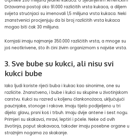
otprilike 200 milijuna jedinki kukaca. U Sjedinjenim Američkim
Državama postoji oko 91.000 različitih vrsta kukaca, a diljem
svijeta stručnjaci su imenovali 1,5 milijuna vrsta kukaca. Neki
znanstvenici procjenjuju da bi broj različitih vrsta kukaca
mogao biti čak 30 milijuna.
Kornjaši imaju najmanje 350.000 različitih vrsta, a mnoge su
još neotkrivene, što ih čini živim organizmom s najviše vrsta.
3. Sve bube su kukci, ali nisu svi
kukci bube
Iako ljudi koriste riječi buba i kukac kao sinonime, one su
različite. Znanstveno, i bube i kukci su skupine u životinjskom
carstvu. Kukci su razred u koljenu člankonožaca, uključujući
paučnjake, stonoge i rakove. Imaju tijelo podijeljeno u tri
dijela: glavu, prsni koš i trbuh. Imaju dvije antene i šest nogu.
Primjeri su skakavci, mravi, leptiri i pčele. Neke od ovih
životinja, poput skakavaca, također imaju posebne organe u
stražnjim nogama za skakanje.