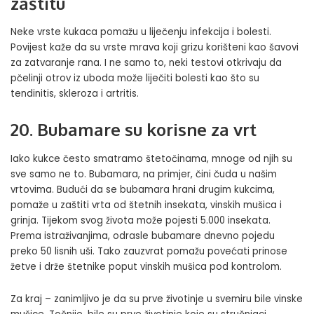
zaštitu
Neke vrste kukaca pomažu u liječenju infekcija i bolesti.
Povijest kaže da su vrste mrava koji grizu korišteni kao šavovi
za zatvaranje rana. I ne samo to, neki testovi otkrivaju da
pčelinji otrov iz uboda može liječiti bolesti kao što su
tendinitis, skleroza i artritis.
20. Bubamare su korisne za vrt
Iako kukce često smatramo štetočinama, mnoge od njih su
sve samo ne to. Bubamara, na primjer, čini čuda u našim
vrtovima. Budući da se bubamara hrani drugim kukcima,
pomaže u zaštiti vrta od štetnih insekata, vinskih mušica i
grinja. Tijekom svog života može pojesti 5.000 insekata.
Prema istraživanjima, odrasle bubamare dnevno pojedu
preko 50 lisnih uši. Tako zauzvrat pomažu povećati prinose
žetve i drže štetnike poput vinskih mušica pod kontrolom.
Za kraj – zanimljivo je da su prve životinje u svemiru bile vinske