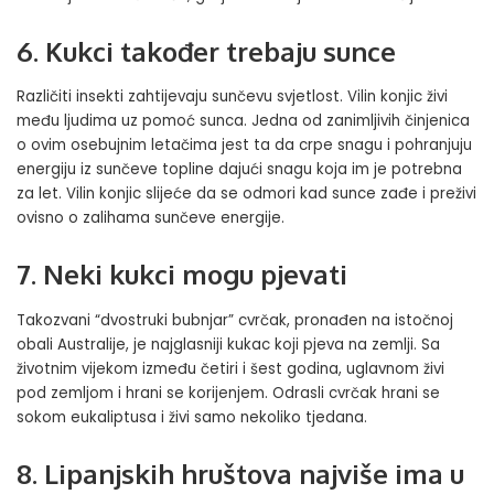
6. Kukci također trebaju sunce
Različiti insekti zahtijevaju sunčevu svjetlost. Vilin konjic živi
među ljudima uz pomoć sunca. Jedna od zanimljivih činjenica
o ovim osebujnim letačima jest ta da crpe snagu i pohranjuju
energiju iz sunčeve topline dajući snagu koja im je potrebna
za let. Vilin konjic slijeće da se odmori kad sunce zađe i preživi
ovisno o zalihama sunčeve energije.
7. Neki kukci mogu pjevati
Takozvani “dvostruki bubnjar” cvrčak, pronađen na istočnoj
obali Australije, je najglasniji kukac koji pjeva na zemlji. Sa
životnim vijekom između četiri i šest godina, uglavnom živi
pod zemljom i hrani se korijenjem. Odrasli cvrčak hrani se
sokom eukaliptusa i živi samo nekoliko tjedana.
8. Lipanjskih hruštova najviše ima u