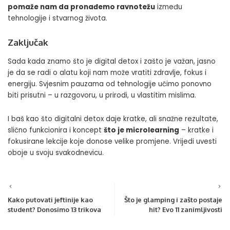
pomaže nam da pronađemo ravnotežu
između
tehnologije i stvarnog života.
Zaključak
Sada kada znamo što je digital detox i zašto je važan, jasno
je da se radi o alatu koji nam može vratiti zdravlje, fokus i
energiju. Svjesnim pauzama od tehnologije učimo ponovno
biti prisutni – u razgovoru, u prirodi, u vlastitim mislima.
I baš kao što digitalni detox daje kratke, ali snažne rezultate,
slično funkcionira i koncept
što je microlearning
– kratke i
fokusirane lekcije koje donose velike promjene. Vrijedi uvesti
oboje u svoju svakodnevicu.
Kako putovati jeftinije kao
Što je glamping i zašto postaje
student? Donosimo 13 trikova
hit? Evo 11 zanimljivosti