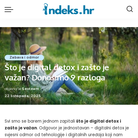
Zabava i odmor
Što je digital detox i zašto je
važan? Donosimo 9 razloga
objavio/la
Seoteam
Posted
22 listopada, 2025
by
Svi smo se barem jednom zapitali
što je digital detox i
zašto je važan
. Odgovor je jednostavan – digitalni detox je
svjesni odmor od tehnologije i digitalnih uređaja koji nam