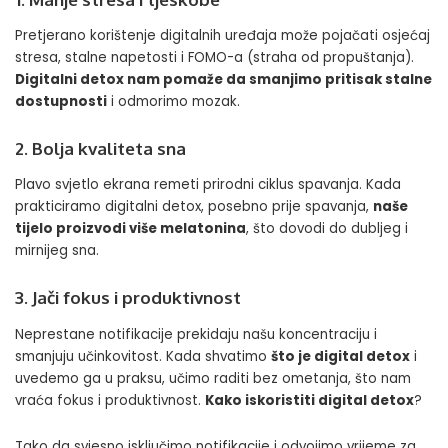
Pretjerano korištenje digitalnih uređaja može pojačati osjećaj
stresa, stalne napetosti i FOMO-a (straha od propuštanja).
Digitalni detox nam pomaže da smanjimo pritisak stalne
dostupnosti
i odmorimo mozak.
2. Bolja kvaliteta sna
Plavo svjetlo ekrana remeti prirodni ciklus spavanja. Kada
prakticiramo digitalni detox, posebno prije spavanja,
naše
tijelo proizvodi više melatonina
, što dovodi do dubljeg i
mirnijeg sna.
3. Jači fokus i produktivnost
Neprestane notifikacije
prekidaju našu koncentraciju i
smanjuju učinkovitost
. Kada shvatimo
što je digital detox
i
uvedemo ga u praksu, učimo raditi bez ometanja, što nam
vraća fokus i produktivnost.
Kako iskoristiti digital detox
?
Tako da svjesno isključimo notifikacije i odvojimo vrijeme za