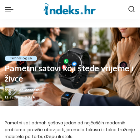
Tehnologija
Pametni satovi koji štede vrijeme i
živce
objavio/la
Seoteam
Posted
13 svibnja, 2026
by
Pametni sat odmah rješava jedan od najčešćih modernih
problema: previše obavijesti, premalo fokusa i stalno traženje
mobitela po torbi, džepu ili stolu.