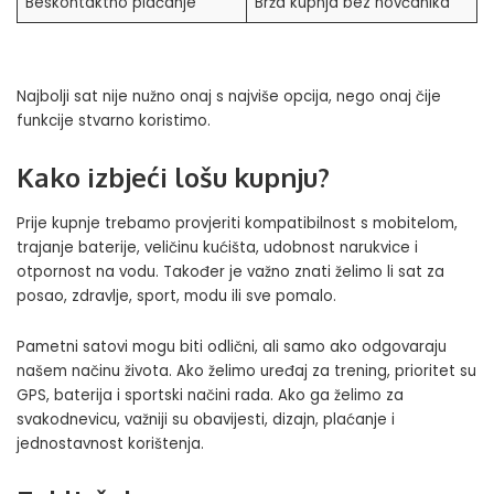
Beskontaktno plaćanje
Brža kupnja bez novčanika
Najbolji sat nije nužno onaj s najviše opcija, nego onaj čije
funkcije stvarno koristimo.
Kako izbjeći lošu kupnju?
Prije kupnje trebamo provjeriti kompatibilnost s mobitelom,
trajanje baterije, veličinu kućišta, udobnost narukvice i
otpornost na vodu. Također je važno znati želimo li sat za
posao, zdravlje, sport, modu ili sve pomalo.
Pametni satovi mogu biti odlični, ali samo ako odgovaraju
našem načinu života. Ako želimo uređaj za trening, prioritet su
GPS, baterija i sportski načini rada. Ako ga želimo za
svakodnevicu, važniji su obavijesti, dizajn, plaćanje i
jednostavnost korištenja.