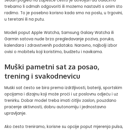
Jedan pogled na zapešće često je dovoljan da odlučimo
trebamo li odmah odgovoriti ili možemo nastaviti s onim što
radimo. To je posebno korisno kada smo na poslu, u trgovini,
u teretani ili na putu.
Modeli poput
Apple Watcha
,
Samsung Galaxy Watcha
ili
Garmin satova
nude brzo pregledavanje poziva, poruka,
kalendara i zdravstvenih podataka. Naravno, najbolji izbor
ovisi o mobitelu koji koristimo, budžetu i navikama.
Muški pametni sat za posao,
trening i svakodnevicu
Muški sat često se bira prema izdržljivosti, bateriji, sportskim
opcijama i dizajnu koji može proći i uz poslovnu odjeću i uz
trenirku. Dobar model treba imati čitljiv zaslon, pouzdano
praćenje aktivnosti, dobru autonomiju i jednostavno
upravljanje.
Ako često treniramo, korisne su opcije poput mjerenja pulsa,