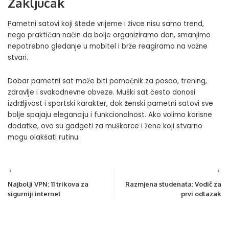
Zaključak
Pametni satovi koji štede vrijeme i živce nisu samo trend,
nego praktičan način da bolje organiziramo dan, smanjimo
nepotrebno gledanje u mobitel i brže reagiramo na važne
stvari.
Dobar pametni sat može biti pomoćnik za posao, trening,
zdravlje i svakodnevne obveze. Muški sat često donosi
izdržljivost i sportski karakter, dok ženski pametni satovi sve
bolje spajaju eleganciju i funkcionalnost. Ako volimo korisne
dodatke, ovo su
gadgeti za muškarce i žene
koji stvarno
mogu olakšati rutinu.
Najbolji VPN: 11 trikova za
Razmjena studenata: Vodič za
sigurniji internet
prvi odlazak