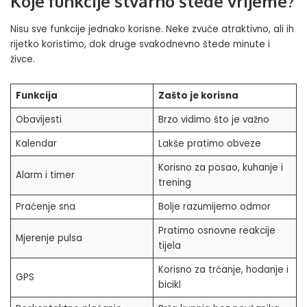
Koje funkcije stvarno štede vrijeme?
Nisu sve funkcije jednako korisne. Neke zvuče atraktivno, ali ih
rijetko koristimo, dok druge svakodnevno štede minute i
živce.
Funkcija
Zašto je korisna
Obavijesti
Brzo vidimo što je važno
Kalendar
Lakše pratimo obveze
Korisno za posao, kuhanje i
Alarm i timer
trening
Praćenje sna
Bolje razumijemo odmor
Pratimo osnovne reakcije
Mjerenje pulsa
tijela
Korisno za trčanje, hodanje i
GPS
bicikl