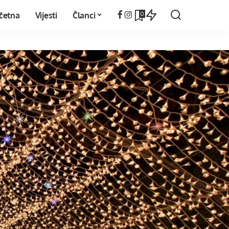
0
četna
Vijesti
Članci