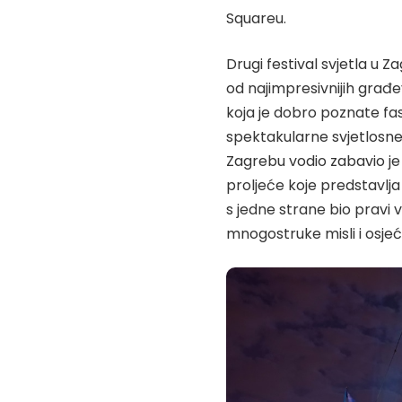
Squareu.
Drugi festival svjetla u Z
od najimpresivnijih građev
koja je dobro poznate fas
spektakularne svjetlosne z
Zagrebu vodio zabavio j
proljeće koje predstavlja
s jedne strane bio pravi v
mnogostruke misli i osjeća