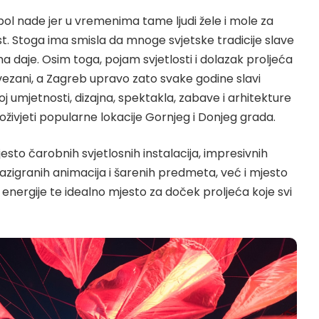
mbol nade jer u vremenima tame ljudi žele i mole za
ost. Stoga ima smisla da mnoge svjetske tradicije slave
ima daje. Osim toga, pojam svjetlosti i dolazak proljeća
zani, a Zagreb upravo zato svake godine slavi
poj umjetnosti, dizajna, spektakla, zabave i arhitekture
živjeti popularne lokacije Gornjeg i Donjeg grada.
esto čarobnih svjetlosnih instalacija, impresivnih
azigranih animacija i šarenih predmeta, već i mjesto
 energije te idealno mjesto za doček proljeća koje svi