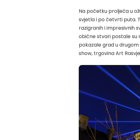
Na početku proljeća u ožu
svjetla i po četvrti puta.
razigranih i impresivnih sv
obične stvari postale su n
pokazale grad u drugom svj
show, trgovina
Art Rasvj