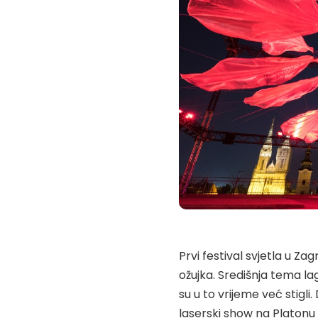
Prvi festival svjetla u Zag
ožujka. Središnja tema lag
su u to vrijeme već stigl
laserski show na Platonu 