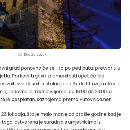
Shutterstock
avni grad ponovno će se, i to po peti puta, pretvoriti u
etla. Parkovi, trgovi i znamenitosti opet će biti
sivnih svjetlosnih instalacija od 15. do 19. ožujka. Kao i
ja, redovno je ‘radno vrijeme’ od 18:00 do 23:00, a
titelje besplatan, saznajemo prema
Putovnica.net
.
26 lokacija, što je malo manje od prošle godine kad je
im toga, ostvarena je suradnja s umjetnicima iz
čke i Nizozemske, a gostovat će i predstavnici iz