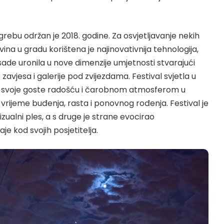
agrebu održan je 2018. godine. Za osvjetljavanje nekih
ina u gradu korištena je najinovativnija tehnologija,
ade uronila u nove dimenzije umjetnosti stvarajući
avjesa i galerije pod zvijezdama. Festival svjetla u
e svoje goste radošću i čarobnom atmosferom u
 vrijeme buđenja, rasta i ponovnog rođenja. Festival je
izualni ples, a s druge je strane evocirao
je kod svojih posjetitelja.