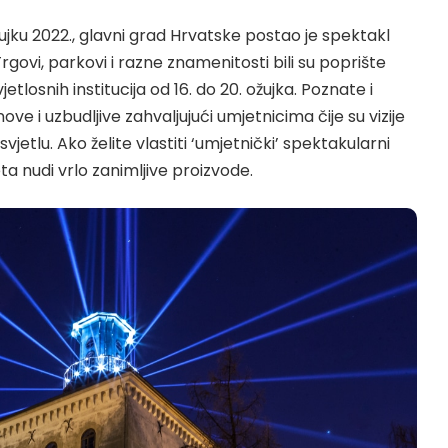
jku 2022., glavni grad Hrvatske postao je spektakl
 Trgovi, parkovi i razne znamenitosti bili su poprište
jetlosnih institucija od 16. do 20. ožujka. Poznate i
ove i uzbudljive zahvaljujući umjetnicima čije su vizije
etlu. Ako želite vlastiti ‘umjetnički’ spektakularni
eta
nudi vrlo zanimljive proizvode.