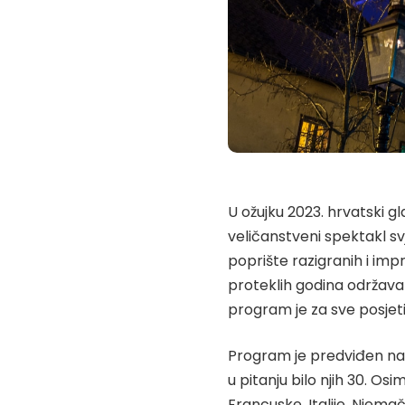
U ožujku 2023. hrvatski gl
veličanstveni spektakl svj
poprište razigranih i impre
proteklih godina održavan
program je za sve posje
Program je predviđen na 
u pitanju bilo njih 30. Os
Francuske, Italije, Njema