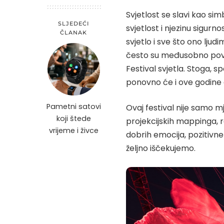
Svjetlost se slavi kao si
SLJEDEĆI
svjetlost i njezinu sigurn
ČLANAK
svjetlo i sve što ono ljud
često su međusobno pove
Festival svjetla. Stoga, s
ponovno će i ove godine o
Pametni satovi
Ovaj festival nije samo mj
koji štede
projekcijskih mappinga, r
vrijeme i živce
dobrih emocija, pozitivne
željno iščekujemo.