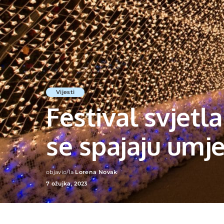
Vijesti
Festival svjetl
se spajaju umje
objavio/la
Lorena Novak
Posted
7 ožujka, 2023
by