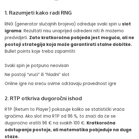
1. Razumjeti kako radi RNG
RNG (generator slučajnih brojeva) određuje svaki spin u
slot
igrama
. Rezultati nisu unaprijed određeni niti ih možemo
predvidjeti.
Zato kratkoročna pobjeda jest moguća, ali ne
postoji strategija koja može garantirati stalne dobitke.
Bullet points koje treba zapamtiti:
Svaki spin je potpuno neovisan
Ne postoji “vrući” ili “hladni” slot
Online igre na sreću ovime održavaju pravednost igre
2. RTP otkriva dugoročni ishod
RTP (
Return to Player
) pokazuje koliko se statistički vraća
igračima. Ako slot ima RTP od 96 %, to znači da će se
dugoročno vratiti 96 € na svakih 100 €.
Kratkoročna
odstupanja postoje, ali matematika pobjeđuje na duge
staze.