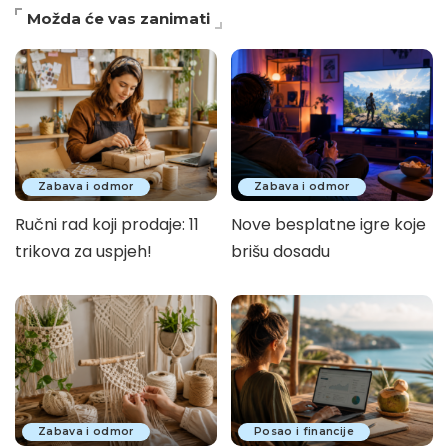
Možda će vas zanimati
Zabava i odmor
Zabava i odmor
Ručni rad koji prodaje: 11
Nove besplatne igre koje
trikova za uspjeh!
brišu dosadu
Zabava i odmor
Posao i financije