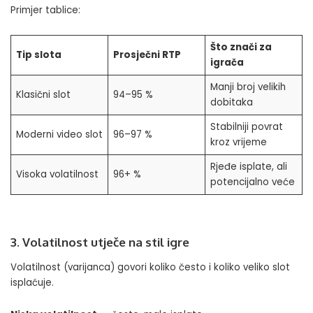
Primjer tablice:
Što znači za
Tip slota
Prosječni RTP
igrača
Manji broj velikih
Klasični slot
94–95 %
dobitaka
Stabilniji povrat
Moderni video slot
96–97 %
kroz vrijeme
Rjeđe isplate, ali
Visoka volatilnost
96+ %
potencijalno veće
3. Volatilnost utječe na stil igre
Volatilnost (varijanca) govori koliko često i koliko veliko slot
isplaćuje.