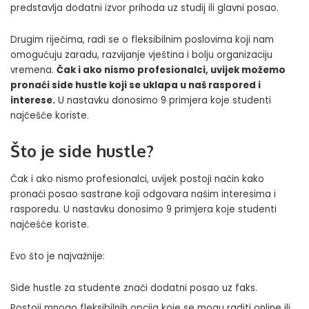
predstavlja dodatni izvor prihoda uz studij ili glavni posao.
Drugim riječima, radi se o fleksibilnim poslovima koji nam
omogućuju zaradu, razvijanje vještina i bolju organizaciju
vremena.
Čak i ako nismo profesionalci, uvijek možemo
pronaći side hustle koji se uklapa u naš raspored i
interese.
U nastavku donosimo 9 primjera koje studenti
najčešće koriste.
Što je side hustle?
Čak i ako nismo profesionalci, uvijek postoji način kako
pronaći posao sastrane koji odgovara našim interesima i
rasporedu. U nastavku donosimo 9 primjera koje studenti
najčešće koriste.
Evo što je najvažnije:
Side hustle za studente znači dodatni posao uz faks.
Postoji mnogo fleksibilnih opcija koje se mogu raditi online ili