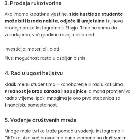
3. Prodaja rukotvorina
Ako imamo kreativne vještine,
side hustle za studente
može biti izrada nakita, odjeće ili umjetnina
i njihova
prodaja preko Instagrama ili Etsyja. Time ne samo da
zarađujemo, već gradimo i svoj mali brend.
Investicija: materijal i alati
Plus: mogućnost rasta u ozbiljan biznis
4. Rad u ugostiteljstvu
Klasik među studentima – konobarenje ili rad u kafićima.
Prednost je brza zarada i napojnice
, a mana promjenjivo
radno vrijeme. Ipak, mnogima je ovo prva stepenica za
financijsku samostalnost.
5. Vođenje društvenih mreža
Mnoge male tvrtke traže pomoć u vođenju Instagrama ili
TikToka. Ako već provodimo puno vremena na društvenim