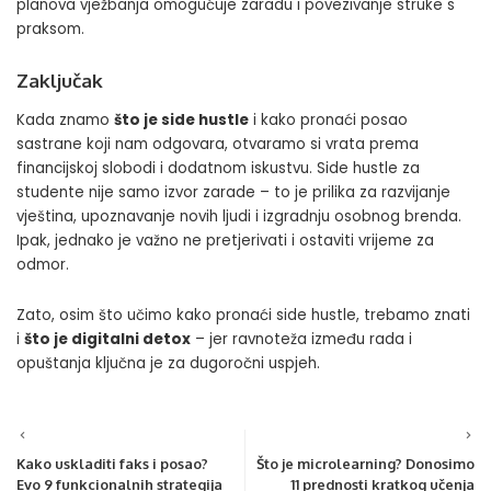
planova vježbanja omogućuje zaradu i povezivanje struke s
praksom.
Zaključak
Kada znamo
što je side hustle
i kako pronaći posao
sastrane koji nam odgovara, otvaramo si vrata prema
financijskoj slobodi i dodatnom iskustvu. Side hustle za
studente nije samo izvor zarade – to je prilika za razvijanje
vještina, upoznavanje novih ljudi i izgradnju osobnog brenda.
Ipak, jednako je važno ne pretjerivati i ostaviti vrijeme za
odmor.
Zato, osim što učimo kako pronaći side hustle, trebamo znati
i
što je digitalni detox
– jer ravnoteža između rada i
opuštanja ključna je za dugoročni uspjeh.
Kako uskladiti faks i posao?
Što je microlearning? Donosimo
Evo 9 funkcionalnih strategija
11 prednosti kratkog učenja