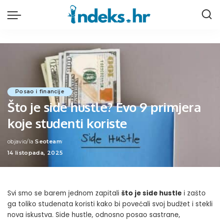
Posao i financije
Što je side hustle? Evo 9 primjera
koje studenti koriste
objavio/la
Seoteam
Posted
14 listopada, 2025
by
Svi smo se barem jednom zapitali
što je side hustle
i zašto
ga toliko studenata koristi kako bi povećali svoj budžet i stekli
nova iskustva. Side hustle, odnosno posao sastrane,