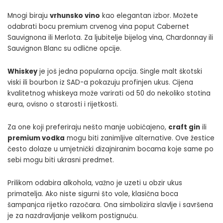
Mnogi biraju
vrhunsko vino
kao elegantan izbor
. Možete
odabrati bocu premium crvenog vina poput Cabernet
Sauvignona ili Merlota. Za ljubitelje bijelog vina, Chardonnay ili
Sauvignon Blanc su odlične opcije.
Whiskey
je još jedna popularna opcija. Single malt škotski
viski ili bourbon iz SAD-a pokazuju profinjen ukus. Cijena
kvalitetnog whiskeya može varirati od 50 do nekoliko stotina
eura, ovisno o starosti i rijetkosti.
Za one koji preferiraju nešto manje uobičajeno,
craft gin
ili
premium vodka
mogu biti zanimljive alternative. Ove žestice
često dolaze u umjetnički dizajniranim bocama koje same po
sebi mogu biti ukrasni predmet.
Prilikom odabira alkohola, važno je uzeti u obzir ukus
primatelja. Ako niste sigurni što vole, klasična boca
šampanjca rijetko razočara. Ona simbolizira slavlje i savršena
je za nazdravljanje velikom postignuću.