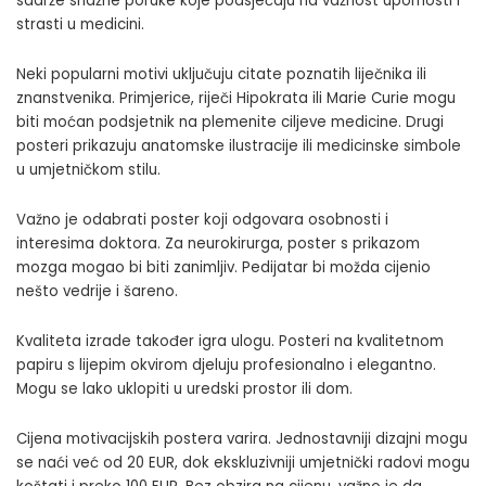
sadrže snažne poruke koje podsjećaju na važnost upornosti i
strasti u medicini.
Neki popularni motivi uključuju
citate
poznatih liječnika ili
znanstvenika. Primjerice, riječi Hipokrata ili Marie Curie mogu
biti moćan podsjetnik na plemenite ciljeve medicine. Drugi
posteri prikazuju anatomske ilustracije ili medicinske simbole
u umjetničkom stilu.
Važno je odabrati poster koji odgovara osobnosti i
interesima doktora. Za neurokirurga, poster s prikazom
mozga mogao bi biti zanimljiv. Pedijatar bi možda cijenio
nešto vedrije i šareno.
Kvaliteta izrade također igra ulogu. Posteri na kvalitetnom
papiru s lijepim okvirom djeluju profesionalno i elegantno.
Mogu se lako uklopiti u uredski prostor ili dom.
Cijena motivacijskih postera varira. Jednostavniji dizajni mogu
se naći već od 20 EUR, dok ekskluzivniji umjetnički radovi mogu