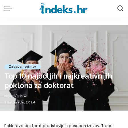
Zabava i odmor
Top 10 najboljih i najkreativnijih
poklona za doktorat
objavio/la
N Ć
Posted
5 listopada, 2024
by
Pokloni za doktorat predstavljaju poseban izazov. Treba