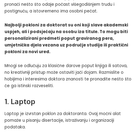
pronaći nešto što odaje počast višegodišnjem trudu i
postignuću, a istovremeno ima osobni pečat.
Najbolji pokloni za doktorat su oni koji slave akademski
uspjeh, ali i podsjećaju na osobu iza titule. To mogu biti
personalizirani predmeti poput graviranog pera,
umjetnička djela vezana uz područje studija ili praktični
pokloni za novi ured.
Mnogi se odlučuju za klasične darove poput knjiga ili satova,
no kreativniji pristup može ostaviti jači dojam. Razmislite o
hobijima i interesima doktora znanosti te pronađite nešto što
će ga istinski razveseliti.
1. Laptop
Laptop je izvrstan poklon za doktoranta. Ovaj moćni alat
pomaže u pisanju disertacije, istraživanju i organizaciji
podataka.