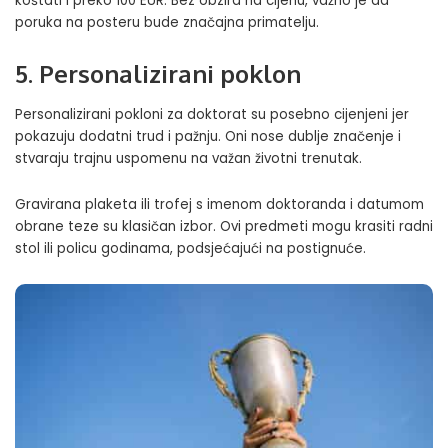
koštati i preko 100 EUR. Bez obzira na cijenu, važno je da
poruka na posteru bude značajna primatelju.
5. Personalizirani poklon
Personalizirani pokloni za doktorat su posebno cijenjeni jer
pokazuju dodatni trud i pažnju. Oni nose dublje značenje i
stvaraju trajnu uspomenu na važan životni trenutak.
Gravirana plaketa ili trofej s imenom doktoranda i datumom
obrane teze su klasičan izbor. Ovi predmeti mogu krasiti radni
stol ili policu godinama, podsjećajući na postignuće.