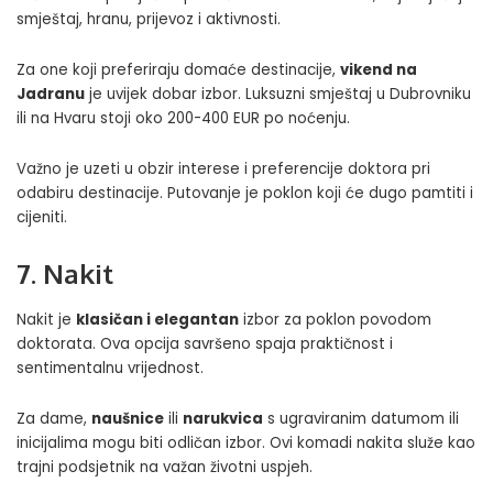
smještaj, hranu, prijevoz i aktivnosti.
Za one koji preferiraju domaće destinacije,
vikend na
Jadranu
je uvijek dobar izbor. Luksuzni smještaj u Dubrovniku
ili na Hvaru stoji oko 200-400 EUR po noćenju.
Važno je uzeti u obzir interese i preferencije doktora pri
odabiru destinacije. Putovanje je poklon koji će dugo pamtiti i
cijeniti.
7. Nakit
Nakit je
klasičan i elegantan
izbor za poklon povodom
doktorata. Ova opcija savršeno spaja praktičnost i
sentimentalnu vrijednost.
Za dame,
naušnice
ili
narukvica
s ugraviranim datumom ili
inicijalima mogu biti odličan izbor. Ovi komadi nakita služe kao
trajni podsjetnik na važan životni uspjeh.