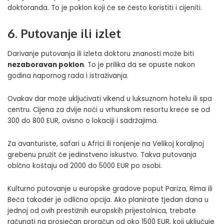
doktoranda. To je poklon koji će se često koristiti i cijeniti.
6. Putovanje ili izlet
Darivanje putovanja ili izleta doktoru znanosti može biti
nezaboravan poklon
. To je prilika da se opuste nakon
godina napornog rada i istraživanja.
Ovakav dar može uključivati vikend u luksuznom hotelu ili spa
centru. Cijena za dvije noći u vrhunskom resortu kreće se od
300 do 800 EUR, ovisno o lokaciji i sadržajima.
Za avanturiste, safari u
Africi
ili ronjenje na Velikoj koraljnoj
grebenu pružit će jedinstveno iskustvo. Takva putovanja
obično koštaju od 2000 do 5000 EUR po osobi.
Kulturno putovanje u europske gradove poput Pariza, Rima ili
Beča
također je odlična opcija. Ako planirate tjedan dana u
jednoj od ovih
prestižnih europskih prijestolnica
, trebate
računati na prosječan proračun od oko 1500 EUR, koji uključuje