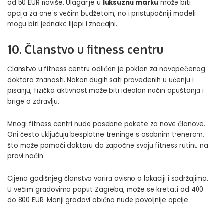
od 50 EUR naviše. Ulaganje u
luksuznu marku
može biti
opcija za one s većim budžetom, no i pristupačniji modeli
mogu biti jednako lijepi i značajni.
10. Članstvo u fitness centru
Članstvo u fitness centru odličan je poklon za novopečenog
doktora znanosti. Nakon dugih sati provedenih u učenju i
pisanju, fizička aktivnost može biti idealan način opuštanja i
brige o zdravlju.
Mnogi fitness centri nude posebne pakete za nove članove.
Oni često uključuju besplatne treninge s osobnim trenerom,
što može pomoći doktoru da započne svoju fitness rutinu na
pravi način.
Cijena godišnjeg članstva varira ovisno o lokaciji i sadržajima.
U većim gradovima poput Zagreba, može se kretati od 400
do 800 EUR. Manji gradovi obično nude povoljnije opcije.