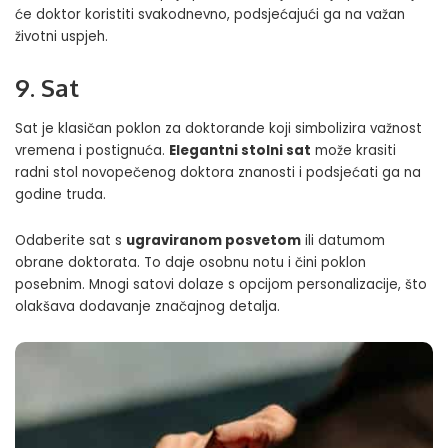
će doktor koristiti svakodnevno, podsjećajući ga na važan
životni uspjeh.
9. Sat
Sat je klasičan poklon za doktorande koji simbolizira važnost
vremena i postignuća.
Elegantni stolni sat
može krasiti
radni stol novopečenog doktora znanosti i podsjećati ga na
godine truda.
Odaberite sat s
ugraviranom posvetom
ili datumom
obrane doktorata. To daje osobnu notu i čini poklon
posebnim. Mnogi satovi dolaze s opcijom personalizacije, što
olakšava dodavanje značajnog detalja.