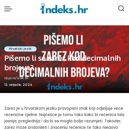
Hrvatski jezik
Pišemo li se zarez kod decimalnih
brojeva?
objavio/la
M. H.
Posted
12 veljače, 2024
by
Zarez je u hrvatskom jeziku pravopisni znak koji odjeljuje veće
rečenične cjeline. Najčešće je tomu tako kako bi rečenica bila
jasnija, preglednija i da bi se mogla bolje razumjeti. Također,
zarez može pridonijeti i značenju rečenice te tako njegovo