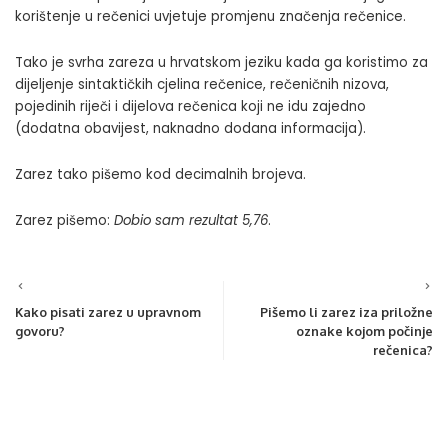
korištenje u rečenici uvjetuje promjenu značenja rečenice.
Tako je svrha zareza u hrvatskom jeziku kada ga koristimo za
dijeljenje sintaktičkih cjelina rečenice, rečeničnih nizova,
pojedinih riječi i dijelova rečenica koji ne idu zajedno
(dodatna obavijest, naknadno dodana informacija).
Zarez tako pišemo kod decimalnih brojeva.
Zarez pišemo:
Dobio sam rezultat 5,76
.
Kako pisati zarez u upravnom
Pišemo li zarez iza priložne
govoru?
oznake kojom počinje
rečenica?