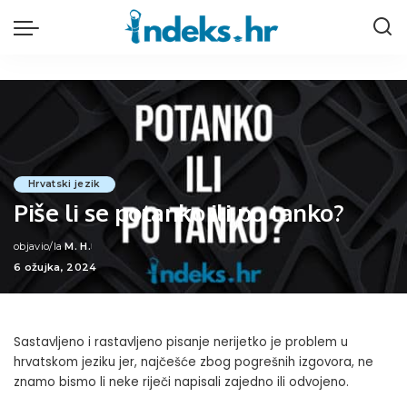
Hrvatski jezik
Piše li se potanko ili po tanko?
objavio/la
M. H.
Posted
6 ožujka, 2024
by
Sastavljeno i rastavljeno pisanje nerijetko je problem u
hrvatskom jeziku jer, najčešće zbog pogrešnih izgovora, ne
znamo bismo li neke riječi napisali zajedno ili odvojeno.