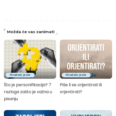
Možda će vas zanimati
Hrvatski jezik
Hrvatski jezik
Što je personifikacija? 7
Piše li se orijentirati ili
razloga zašto je važna u
orjentirati?
pisanju