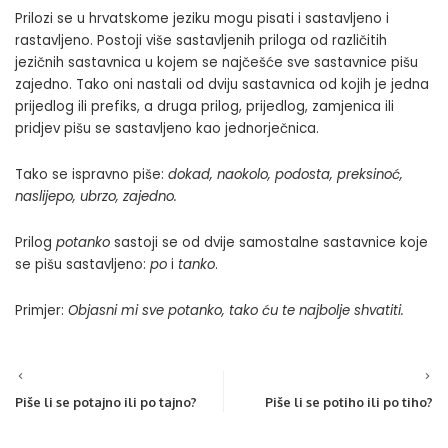
Prilozi se u hrvatskome jeziku mogu pisati i sastavljeno i
rastavljeno. Postoji više sastavljenih priloga od različitih
jezičnih sastavnica u kojem se najčešće sve sastavnice pišu
zajedno. Tako oni nastali od dviju sastavnica od kojih je jedna
prijedlog ili prefiks, a druga prilog, prijedlog, zamjenica ili
pridjev pišu se sastavljeno kao jednorječnica.
Tako se ispravno piše:
dokad, naokolo, podosta, preksinoć,
naslijepo, ubrzo, zajedno.
Prilog
potanko
sastoji se od dvije samostalne sastavnice koje
se pišu sastavljeno:
po
i
tanko
.
Primjer:
Objasni mi sve potanko, tako ću te najbolje shvatiti.
Piše li se potajno ili po tajno?
Piše li se potiho ili po tiho?