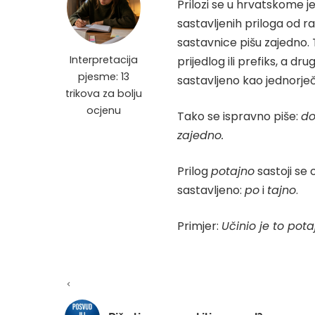
Prilozi se u hrvatskome je
sastavljenih priloga od ra
sastavnice pišu zajedno. T
Interpretacija
prijedlog ili prefiks, a dru
pjesme: 13
sastavljeno kao jednorječ
trikova za bolju
ocjenu
Tako se ispravno piše:
do
zajedno.
Prilog
potajno
sastoji se 
sastavljeno:
po
i
tajno
.
Primjer:
Učinio je to pota