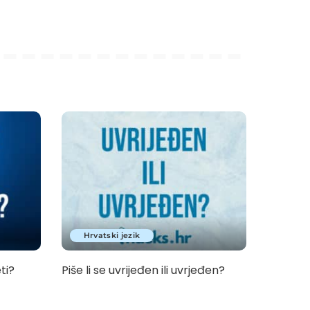
Hrvatski jezik
eti?
Piše li se uvrijeđen ili uvrjeđen?