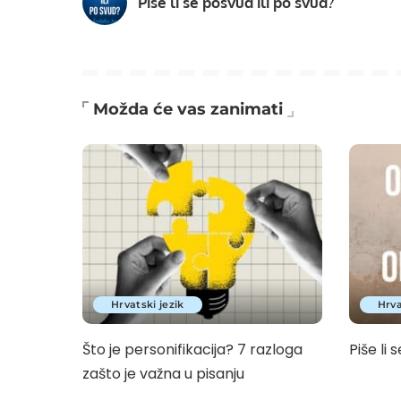
Piše li se posvud ili po svud?
Možda će vas zanimati
Hrvatski jezik
Hrva
Što je personifikacija? 7 razloga
Piše li s
zašto je važna u pisanju