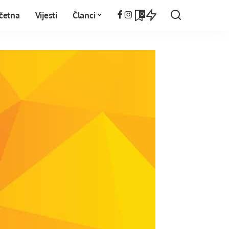
0
četna
Vijesti
Članci