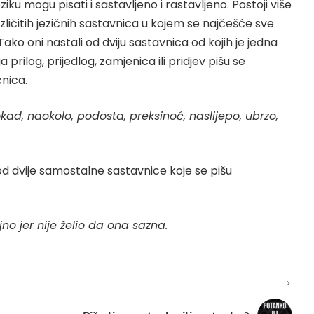
ziku mogu pisati i sastavljeno i rastavljeno. Postoji više
zličitih jezičnih sastavnica u kojem se najčešće sve
ako oni nastali od dviju sastavnica od kojih je jedna
ga prilog, prijedlog, zamjenica ili pridjev pišu se
nica.
kad, naokolo, podosta, preksinoć, naslijepo, ubrzo,
od dvije samostalne sastavnice koje se pišu
jno jer nije želio da ona sazna.