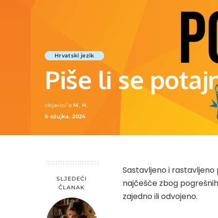
Hrvatski jezik
Piše li se potaj
objavio/la
M. H.
Posted
6 ožujka, 2024
by
Sastavljeno i rastavljeno 
SLJEDEĆI
najčešće zbog pogrešnih i
ČLANAK
zajedno ili odvojeno.