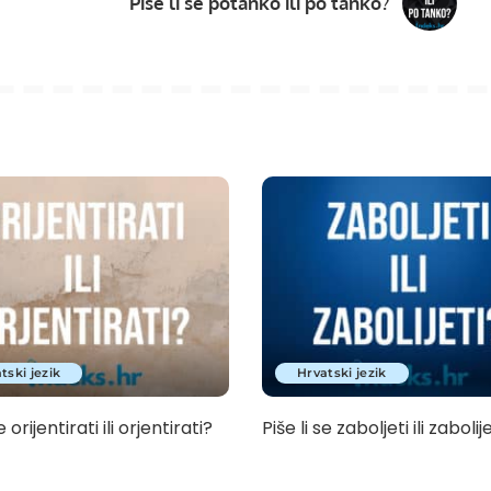
Piše li se potanko ili po tanko?
tski jezik
Hrvatski jezik
e orijentirati ili orjentirati?
Piše li se zaboljeti ili zabolij