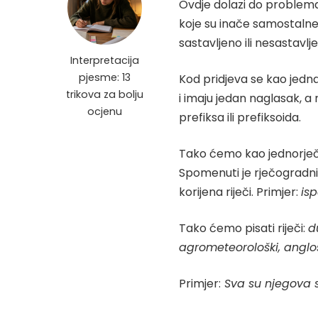
Ovdje dolazi do problema je
koje su inače samostalne,
sastavljeno ili nesastavlj
Interpretacija
pjesme: 13
Kod pridjeva se kao jedna
trikova za bolju
i imaju jedan naglasak, 
ocjenu
prefiksa ili prefiksoida.
Tako ćemo kao jednorječn
Spomenuti je rječogradni
korijena riječi. Primjer:
is
Tako ćemo pisati riječi:
d
agrometeorološki
,
anglo
Primjer:
Sva su njegova sl