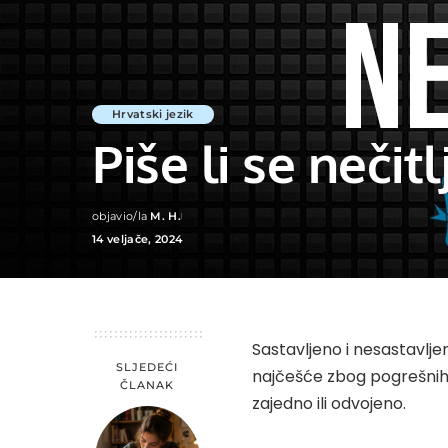
Hrvatski jezik
Piše li se nečitlj
objavio/la
M. H.
Posted
14 veljače, 2024
by
Sastavljeno i nesastavlje
SLJEDEĆI
najčešće zbog pogrešnih i
ČLANAK
zajedno ili odvojeno.