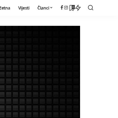
0
četna
Vijesti
Članci