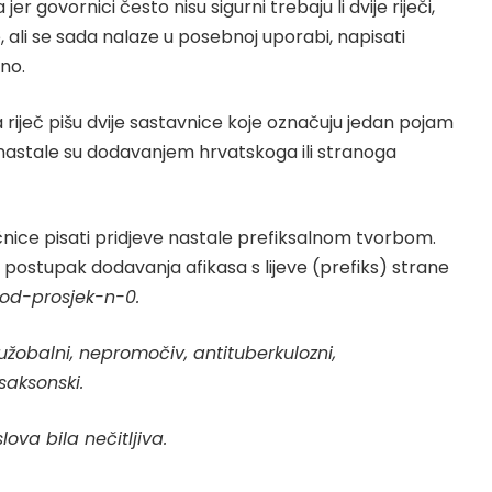
r govornici često nisu sigurni trebaju li dvije riječi,
 ali se sada nalaze u posebnoj uporabi, napisati
eno.
 riječ pišu dvije sastavnice koje označuju jedan pojam
a nastale su dodavanjem hrvatskoga ili stranoga
ice pisati pridjeve nastale prefiksalnom tvorbom.
 postupak dodavanja afikasa s lijeve (prefiks) strane
pod-prosjek-n-0
.
užobalni, nepromočiv, antituberkulozni,
saksonski.
ova bila nečitljiva.