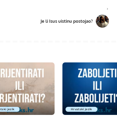
Je li Isus uistinu postojao?
tski jezik
Hrvatski jezik