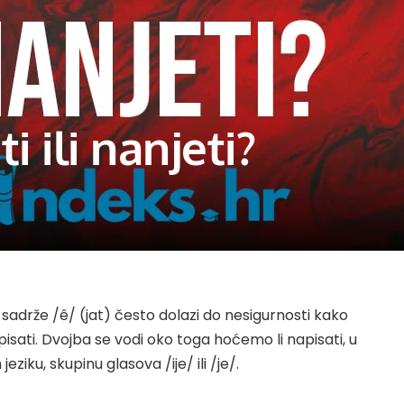
ti ili nanjeti?
bi sadrže /ê/ (jat) često dolazi do nesigurnosti kako
isati. Dvojba se vodi oko toga hoćemo li napisati, u
iku, skupinu glasova /ije/ ili /je/.