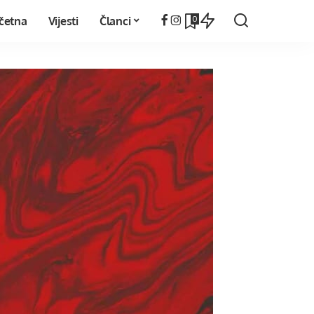
0
četna
Vijesti
Članci