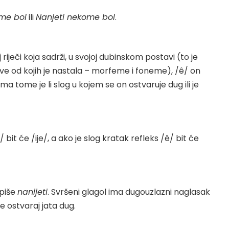
ome bol
ili
Nanjeti nekome bol
.
riječi koja sadrži, u svojoj dubinskom postavi (to je
ove od kojih je nastala – morfeme i foneme), /ê/ on
ema tome je li slog u kojem se on ostvaruje dug ili je
 bit će /ije/, a ako je slog kratak refleks /ê/ bit će
piše
nanijeti
. Svršeni glagol ima dugouzlazni naglasak
e ostvaraj jata dug.