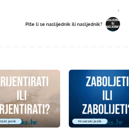
Piše li se naslijednik ili nasljednik?
tski jezik
Hrvatski jezik