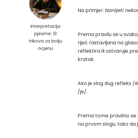
Na primjer:
Nanijeti nek
Interpretacija
pjesme: 13
Prema pravilu se u svakoj 
trikova za bolju
riječ rastavljana na glas
ocjenu
reflektira ili ostvaruje pr
kratak.
Ako je slog dug refleks /ê/
/je/.
Prema tome pravilno se 
na prvom slogu. tako da j