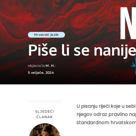
Hrvatski jezik
Piše li se nanije
objavio/la
M. H.
Posted
5 veljače, 2024
by
U pisanju riječi koje u se
SLJEDEĆI
njegov odraz pravilno nap
ČLANAK
standardnom hrvatskom jez