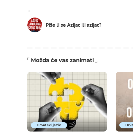
Piše li se Azijac ili azijac?
Možda će vas zanimati
Hrvatski jezik
Hrva