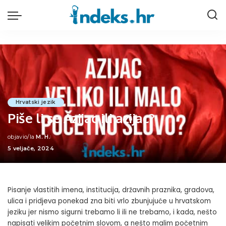
Hrvatski jezik
Piše li se Azijac ili azijac?
objavio/la
M. H.
Posted
5 veljače, 2024
by
Pisanje vlastitih imena, institucija, državnih praznika, gradova,
ulica i pridjeva ponekad zna biti vrlo zbunjujuće u hrvatskom
jeziku jer nismo sigurni trebamo li ili ne trebamo, i kada, nešto
napisati velikim početnim slovom, a nešto malim početnim