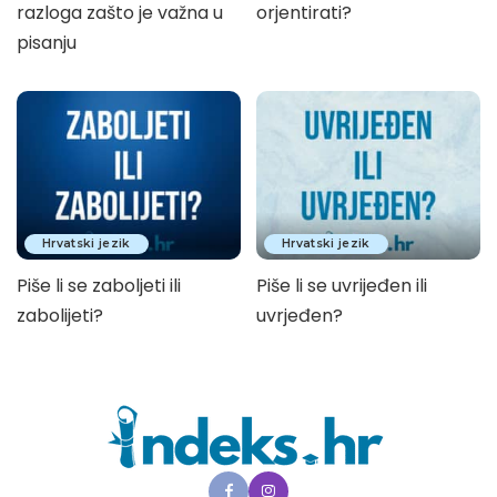
razloga zašto je važna u
orjentirati?
pisanju
Hrvatski jezik
Hrvatski jezik
Piše li se zaboljeti ili
Piše li se uvrijeđen ili
zabolijeti?
uvrjeđen?