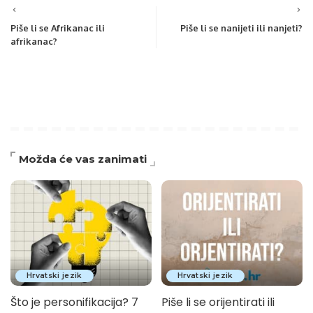
Piše li se Afrikanac ili
Piše li se nanijeti ili nanjeti?
afrikanac?
Možda će vas zanimati
Hrvatski jezik
Hrvatski jezik
Što je personifikacija? 7
Piše li se orijentirati ili