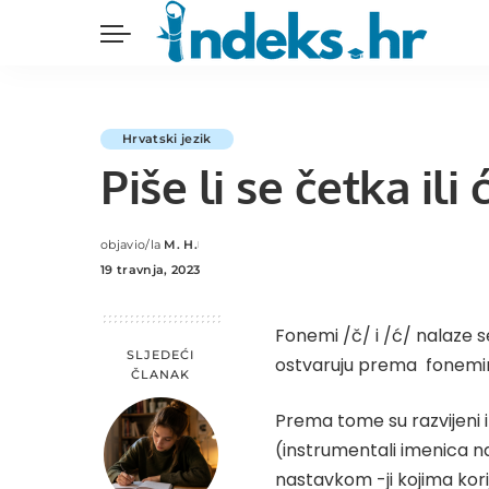
Hrvatski jezik
Piše li se četka ili
objavio/la
M. H.
Posted
19 travnja, 2023
by
Fonemi /č/ i /ć/ nalaze se 
SLJEDEĆI
ostvaruju prema fonemima
ČLANAK
Prema tome su razvijeni i
(instrumentali imenica na 
nastavkom -ji kojima kori