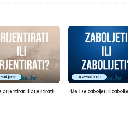
tski jezik
Hrvatski jezik
e orijentirati ili orjentirati?
Piše li se zaboljeti ili zabolij