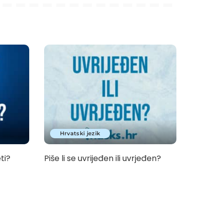
Hrvatski jezik
eti?
Piše li se uvrijeđen ili uvrjeđen?