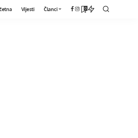
0
četna
Vijesti
Članci