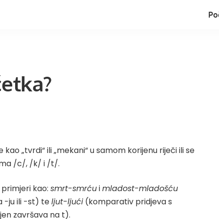
Po
 ćetka?
kao „tvrdi“ ili „mekani“ u samom korijenu riječi ili se
 /c/, /k/ i /t/.
 primjeri kao:
smrt-smrću
i
mladost-mladošću
-ju ili -st) te
ljut-ljući
(komparativ pridjeva s
jen završava na t).