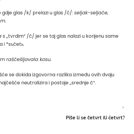
gdje glas /k/ prelazi u glas /č/:
seljak-seljače,
em.
a
s „tvrdim“ /č/ jer se taj glas nalazi u korijenu same
 i *sъčetь.
m raščešljavala kosu.
šće se dokida izgovorna razlika između ovih dvaju
ajčešće neutralizira i postaje „srednje č“.
Piše li se četvrt ili ćetvrt?