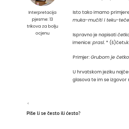
Isto tako imamo primjere 
Interpretacija
pjesme: 13
muka-mučiti i teku-teč
trikova za bolju
ocjenu
Ispravno je napisati
četk
imenice:
prasl.
* (š)četъka
Primjer:
Grubom je četko
U hrvatskom jeziku najče
glasova te im se izgovor n
Piše li se često ili ćesto?