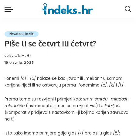
Hrvatski jezik
Piše li se četvrt ili ćetvrt?
objavio/la
M. H.
Posted
19 travnja, 2023
by
Fonemi /č/ i /ć/ nalaze se kao „tvrdi“ ili „mekani“ u samom
korijenu riječi ili se ostvaruju prema fonemima /c/, /k/ i /t/.
Prema tome su razvijeni i primjeri kao:
smrt-smrću
i
mladost-
mladošću
(instrumentali imenica na -ju ili -st) te
ljut-ljući
(komparativ pridjeva s nastavkom -ji kojima korijen završava
na t).
Isto tako imamo primjere gdje glas /k/ prelazi u glas /č/: