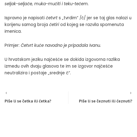
seljak-seljače, muka-mučiti i teku-tečem.
Ispravno je napisati
četvrt
s „tvrdim“ /č/ jer se taj glas nalazi u
korijenu samog broja
četiri
od kojeg se razvila spomenuta
imenica.
Primjer:
Četvrt kuće navodno je pripadala Ivanu.
U hrvatskom jeziku najčešće se dokida izgovorna razlika
između ovih dvaju glasova te im se izgovor najčešće
neutralizira i postaje „srednje č“.
Piše li se četka ili ćetka?
Piše li se čeznuti ili ćeznuti?