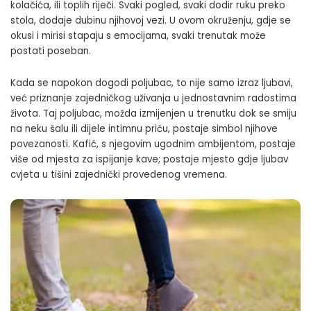
kolačića, ili toplih riječi. Svaki pogled, svaki dodir ruku preko
stola, dodaje dubinu njihovoj vezi. U ovom okruženju, gdje se
okusi i mirisi stapaju s emocijama, svaki trenutak može
postati poseban.
Kada se napokon dogodi poljubac, to nije samo izraz ljubavi,
već priznanje zajedničkog uživanja u jednostavnim radostima
života. Taj poljubac, možda izmijenjen u trenutku dok se smiju
na neku šalu ili dijele intimnu priču, postaje simbol njihove
povezanosti. Kafić, s njegovim ugodnim ambijentom, postaje
više od mjesta za ispijanje kave; postaje mjesto gdje ljubav
cvjeta u tišini zajednički provedenog vremena.