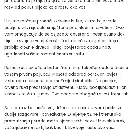
prirodom. To je mjesto gdje se vaša romantična veza može
razvijati poput biljaka koje rastu oko vas.
U njima možete pronaći skrivene kutke, staze koje vode
dublje u vrt, i sjedala smještena pod hladnim drvećem. Ovo
vam omogućuje da se osjećate opušteno i nesmetano dok
dijelite svoje prve nježnosti. Topla sunčeva svjetlost koja
probija krošnje drveća i blagi povjetarac dodaju notu
ugodnosti vašem romantičnom susretu.
Raznolikost cvijeća u botaničkom vrtu također dodaje dubinu
vašem prvom poljupcu. Možete odabrati određeni cvijet ili
vrstu koja nosi posebno značenje i simboliku. Na primjer,
crvena ruža predstavlja strastvenu ljubav, dok ljubičasti ljiljan
simbolizira čistu ljubav. Ovo dodatno obogaćuje vaš trenutak.
Šetnja kroz botanički vrt, držeći se za ruke, stvara priliku za
dublje razgovore i povezivanje. Dijeljenje tišine i trenutaka
promatranja prirode može ojačati vašu vezu. Uz svaki korak,
vaša ljubav će rasti, baš kao i biljke koje rastu oko vas.