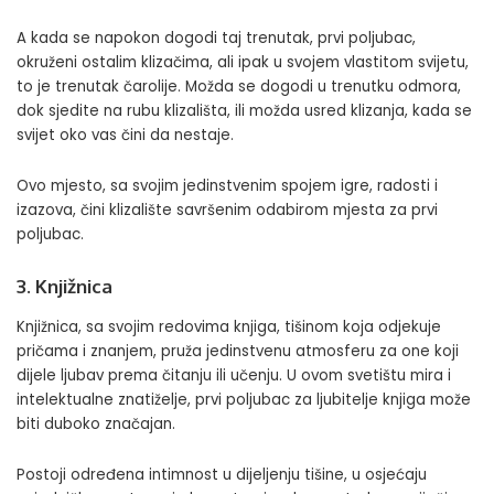
A kada se napokon dogodi taj trenutak, prvi poljubac,
okruženi ostalim klizačima, ali ipak u svojem vlastitom svijetu,
to je trenutak čarolije. Možda se dogodi u trenutku odmora,
dok sjedite na rubu klizališta, ili možda usred klizanja, kada se
svijet oko vas čini da nestaje.
Ovo mjesto, sa svojim jedinstvenim spojem igre, radosti i
izazova, čini klizalište savršenim odabirom mjesta za prvi
poljubac.
3. Knjižnica
Knjižnica, sa svojim redovima knjiga, tišinom koja odjekuje
pričama i znanjem, pruža jedinstvenu atmosferu za one koji
dijele ljubav prema čitanju ili učenju. U ovom svetištu mira i
intelektualne znatiželje, prvi poljubac za ljubitelje knjiga može
biti duboko značajan.
Postoji određena intimnost u dijeljenju tišine, u osjećaju