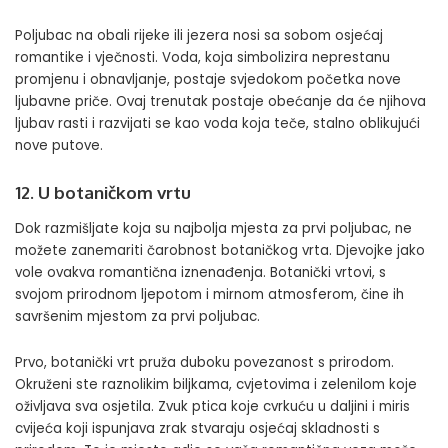
Poljubac na obali rijeke ili jezera nosi sa sobom osjećaj
romantike i vječnosti. Voda, koja simbolizira neprestanu
promjenu i obnavljanje, postaje svjedokom početka nove
ljubavne priče. Ovaj trenutak postaje obećanje da će njihova
ljubav rasti i razvijati se kao voda koja teče, stalno oblikujući
nove putove.
12. U botaničkom vrtu
Dok razmišljate koja su najbolja mjesta za prvi poljubac, ne
možete zanemariti čarobnost botaničkog vrta. Djevojke jako
vole ovakva
romantična iznenađenja
. Botanički vrtovi, s
svojom prirodnom ljepotom i mirnom atmosferom, čine ih
savršenim mjestom za prvi poljubac.
Prvo, botanički vrt pruža duboku povezanost s prirodom.
Okruženi ste raznolikim biljkama, cvjetovima i zelenilom koje
oživljava sva osjetila. Zvuk ptica koje cvrkuću u daljini i miris
cvijeća koji ispunjava zrak stvaraju osjećaj skladnosti s