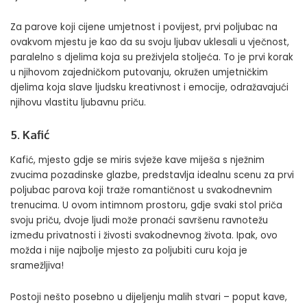
Za parove koji cijene umjetnost i povijest, prvi poljubac na
ovakvom mjestu je kao da su svoju ljubav uklesali u vječnost,
paralelno s djelima koja su preživjela stoljeća. To je prvi korak
u njihovom zajedničkom putovanju, okružen umjetničkim
djelima koja slave ljudsku kreativnost i emocije, odražavajući
njihovu vlastitu ljubavnu priču.
5. Kafić
Kafić, mjesto gdje se miris svježe kave miješa s nježnim
zvucima pozadinske glazbe, predstavlja idealnu scenu za prvi
poljubac parova koji traže romantičnost u svakodnevnim
trenucima. U ovom intimnom prostoru, gdje svaki stol priča
svoju priču, dvoje ljudi može pronaći savršenu ravnotežu
između privatnosti i živosti svakodnevnog života. Ipak, ovo
možda i nije najbolje mjesto za poljubiti curu koja je
sramežljiva!
Postoji nešto posebno u dijeljenju malih stvari – poput kave,