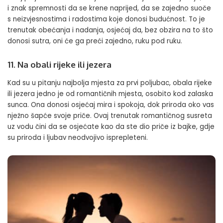
i znak spremnosti da se krene naprijed, da se zajedno suoče
s neizvjesnostima i radostima koje donosi budućnost. To je
trenutak obećanja i nadanja, osjećaj da, bez obzira na to što
donosi sutra, oni će ga preći zajedno, ruku pod ruku.
11. Na obali rijeke ili jezera
Kad su u pitanju najbolja mjesta za prvi poljubac, obala rijeke
ili jezera jedno je od romantičnih mjesta, osobito kod zalaska
sunca. Ona donosi osjećaj mira i spokoja, dok priroda oko vas
nježno šapće svoje priče. Ovaj trenutak romantičnog susreta
uz vodu čini da se osjećate kao da ste dio priče iz bajke, gdje
su priroda i ljubav neodvojivo isprepleteni.