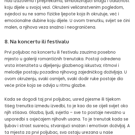
nad izazovima i preprekama, simbolizirajući snagu i odlučnost
koju dijele u svojoj vezi. Okruženi veličanstvenim pogledom,
svjedoci su ne samo fizičke ljepote koja ih okružuje, već i
emocionalne dubine koju dijele. U ovom trenutku, svijet se čini
malen, a njihova veza snažna i neograničena.
8. Na koncertu ili festivalu
Prvi poljubac na koncertu ili festivalu zauzima posebno
mjesto u galeriji romantičnih trenutaka. Postoji određena
vrsta intenziteta u dijeljenju glazbenog iskustva; ritmovi i
melodije postaju pozadina njihovog zajedničkog doživljaja. U
ovom okruženju, svaki osmijeh, svaki dodir ruke postaje dio
veće priče koja se odvija u ritmu glazbe.
Kada se dogodi taj prvi poljubac, usred pjesme ili tijekom
tišeg trenutka između izvedbi, to je kao da se cijeli svijet oko
njih stišava. Glazba, ljudi, svjetla – sve to postaje nevažno u
usporedbi s osjećajem njihovih usana. To je trenutak kada se
ljubav i strast susreću, stvarajući snažan i emotivan doživljaj. A
ta mjesta za prvi poljubac, sva ostaju urezana u naše