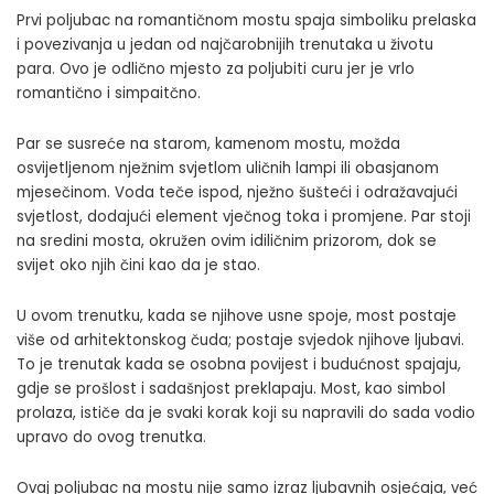
Prvi poljubac na romantičnom mostu spaja simboliku prelaska
i povezivanja u jedan od najčarobnijih trenutaka u životu
para. Ovo je odlično mjesto za poljubiti curu jer je vrlo
romantično i simpaitčno.
Par se susreće na starom, kamenom mostu, možda
osvijetljenom nježnim svjetlom uličnih lampi ili obasjanom
mjesečinom. Voda teče ispod, nježno šušteći i odražavajući
svjetlost, dodajući element vječnog toka i promjene. Par stoji
na sredini mosta, okružen ovim idiličnim prizorom, dok se
svijet oko njih čini kao da je stao.
U ovom trenutku, kada se njihove usne spoje, most postaje
više od arhitektonskog čuda; postaje svjedok njihove ljubavi.
To je trenutak kada se osobna povijest i budućnost spajaju,
gdje se prošlost i sadašnjost preklapaju. Most, kao simbol
prolaza, ističe da je svaki korak koji su napravili do sada vodio
upravo do ovog trenutka.
Ovaj poljubac na mostu nije samo izraz ljubavnih osjećaja, već