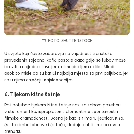
FOTO: SHUTTERSTOCK
U svijetu koji često zaboravlja na vrijednost trenutaka
provedenih zajedno, kafić postaje oaza gdje se ljubav može
izraziti u najjednostavnijem, ali najdubljem obliku. Mladi
osobito misle da su kafići najbolja mjesta za prvi poljubac, jer
se u njima osjećaju najslobodnijim.
6. Tijekom kišne šetnje
Prvi poljubac tijekom kišne šetnje nosi sa sobom posebnu
vrstu romantike, isprepleten s elementima spontanosti i
filmske dramatičnosti
. Scena je kao iz filma ‘Bilježnica’. Kiša,
često simbol obnove i čistoće, dodaje dublji smisao ovom
trenutku.