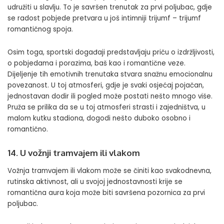
udružiti u slavlju. To je savršen trenutak za prvi poljubac, gdje
se radost pobjede pretvara u još intimniji trijumf – trijumf
romantičnog spoja.
Osim toga, sportski događaji predstavljaju priču o izdržljivosti,
o pobjedama i porazima, baš kao i romantične veze.
Dijeljenje tih emotivnih trenutaka stvara snažnu emocionalnu
povezanost. U toj atmosferi, gdje je svaki osjećaj pojačan,
jednostavan dodir ili pogled može postati nešto mnogo više.
Pruža se prilika da se u toj atmosferi strasti i zajedništva, u
malom kutku stadiona, dogodi nešto duboko osobno i
romantično.
14. U vožnji tramvajem ili vlakom
Vožnja tramvajem ili vlakom može se činiti kao svakodnevna,
rutinska aktivnost, ali u svojoj jednostavnosti krije se
romantična aura koja može biti savršena pozornica za prvi
poljubac.