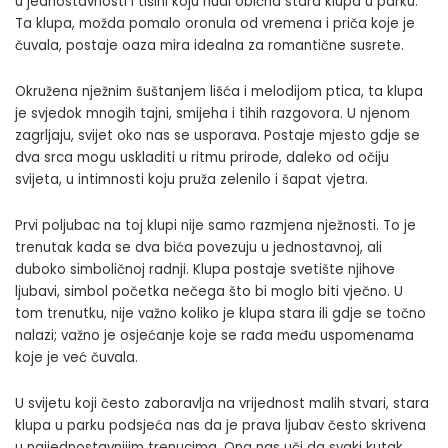
u jednostavnosti i tišini koju nudi obična stara klupa u parku.
Ta klupa, možda pomalo oronula od vremena i priča koje je
čuvala, postaje oaza mira idealna za romantične susrete.
Okružena nježnim šuštanjem lišća i melodijom ptica, ta klupa
je svjedok mnogih tajni, smijeha i tihih razgovora. U njenom
zagrljaju, svijet oko nas se usporava. Postaje mjesto gdje se
dva srca mogu uskladiti u ritmu prirode, daleko od očiju
svijeta, u intimnosti koju pruža zelenilo i šapat vjetra.
Prvi poljubac na toj klupi nije samo razmjena nježnosti. To je
trenutak kada se dva bića povezuju u jednostavnoj, ali
duboko simboličnoj radnji. Klupa postaje svetište njihove
ljubavi, simbol početka nečega što bi moglo biti vječno. U
tom trenutku, nije važno koliko je klupa stara ili gdje se točno
nalazi; važno je osjećanje koje se rađa među uspomenama
koje je već čuvala.
U svijetu koji često zaboravlja na vrijednost malih stvari, stara
klupa u parku podsjeća nas da je prava ljubav često skrivena
u najjednostavnijim trenucima. Ona nas uči da svaki kutak