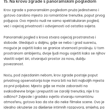
15. Na krovu zgrade s panoramskim pogledom
Krov zgrade s panoramskim pogledom pruža jedinstveno i
gotovo čarobno mjesto za romantične trenutke, poput prvog
poljupca. Ovo mjesto nudi ne samo spektakularan pogled,
već i osjećaj privatnosti i odvojenosti od ostatka svijeta.
Panoramski pogled s krova stvara osjećaj prostranstva i
slobode. Gledajući u daljinu, gdje se nebo i grad susreću,
moguće je osjetiti kako se granice stvarnosti proširuju. U tom
prostranom ambijentu, dvoje ljudi mogu osjetiti kako se njihov
vlastiti svijet širi, otvarajući prostor za novu, dublju
povezanost.
Noću, pod zvjezdanim nebom, krov zgrade postaje poput
privatnog opservatorija koje mora biti na listi najboljih mjesta
za prvi poljubac. Mjesto gdje se može zaboraviti na
svakodnevne brige i prepustiti se čaroliji trenutka, nije li to
odlično? Zvijezde i gradsko svjetlo stvaraju romantičnu
atmosferu, gotovo kao da ste dio neke filmske scene. Ovo je
idealno okruženje za dijeljenje intimnih razgovora, smijeha, pa