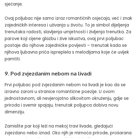
sjećanje.
Ovaj poljubac nije samo izraz romantičnih osjećaja, već i znak
zajedničkih interesa i uživanja u životu. To je simbol dijeljenja
trenutaka radosti, slavljenja umjetnosti i življenja trenutka. Za
parove koji cijene glazbu i žive iskustva, ovaj prvi poljubac
postaje dio njihove zajedničke povijesti – trenutak kada se
njihova ljubavna priča ispreplela s melodijama koje će uvijek
pamtiti.
9. Pod zvjezdanim nebom na livadi
Prvi poljubac pod zvjezdanim nebom na livadi je kao da se
izravno zaroni u stranice romantične poezije. U ovom
jednostavnom, ali nevjerojatno slikovitom okruženju, gdje se
priroda i svemir spajaju, trenutak poljupca dobiva novu
dimenziju.
Zamislite par koji leži na mekoj travi livade, gledajući
zvjezdano nebo iznad. Oko njih je mirnoća prirode, prošarana