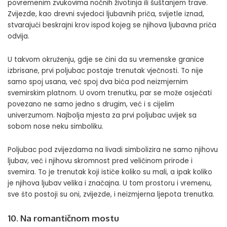
povremenim zvukovima noćnih životinja ili šuštanjem trave.
Zvijezde, kao drevni svjedoci ljubavnih priča, svijetle iznad,
stvarajući beskrajni krov ispod kojeg se njihova ljubavna priča
odvija.
U takvom okruženju, gdje se čini da su vremenske granice
izbrisane, prvi poljubac postaje trenutak vječnosti. To nije
samo spoj usana, već spoj dva bića pod neizmjernim
svemirskim platnom. U ovom trenutku, par se može osjećati
povezano ne samo jedno s drugim, već i s cijelim
univerzumom. Najbolja mjesta za prvi poljubac uvijek sa
sobom nose neku simboliku.
Poljubac pod zvijezdama na livadi simbolizira ne samo njihovu
ljubav, već i njihovu skromnost pred veličinom prirode i
svemira. To je trenutak koji ističe koliko su mali, a ipak koliko
je njihova ljubav velika i značajna. U tom prostoru i vremenu,
sve što postoji su oni, zvijezde, i neizmjerna ljepota trenutka.
10. Na romantičnom mostu