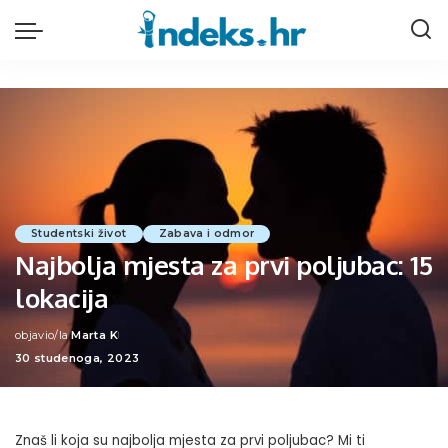
Studentski život
Zabava i odmor
Najbolja mjesta za prvi poljubac: 15
lokacija
objavio/la
Marta K
Posted
30 studenoga, 2023
by
Znaš li koja su najbolja mjesta za prvi poljubac? Mi ti