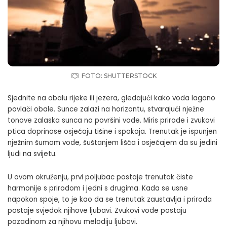
FOTO: SHUTTERSTOCK
Sjednite na obalu rijeke ili jezera, gledajući kako voda lagano
povlači obale. Sunce zalazi na horizontu, stvarajući nježne
tonove zalaska sunca na površini vode. Miris prirode i zvukovi
ptica doprinose osjećaju tišine i spokoja. Trenutak je ispunjen
nježnim šumom vode, šuštanjem lišća i osjećajem da su jedini
ljudi na svijetu.
U ovom okruženju, prvi poljubac postaje trenutak čiste
harmonije s prirodom i jedni s drugima. Kada se usne
napokon spoje, to je kao da se trenutak zaustavlja i priroda
postaje svjedok njihove ljubavi. Zvukovi vode postaju
pozadinom za njihovu melodiju ljubavi.