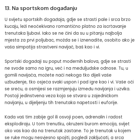
13. Na sportskom događanju
U svijetu sportskih događaja, gdje se strasti pale i srca brzo
kucaju, leži neočekivano romantično platno za iscrtavanje
trenutaka ljubavi. Iako se ne čini da su u pitanju najbolja
mjesta za prvi poljubac, možda se i iznenadite, osobito ako je
vaša simpatija strastveni navijač, baš kao i vi.
Sportski događaji su poput modernih balova, gdje se strasti
ne svode samo na igru, već i na međuljudske odnose. Tu, u
gomili navijača, možete naći nekoga tko dijeli vaše
uzbuđenje, tko osjeća svaki uspon i pad igre kao i vi. Vaše oči
se sreću, a osmijesi se razmjenjuju između navijanja i uzvika.
Postoji jedinstvena veza koja se stvara u zajedničkom
navijanju, u dijeljenju tih trenutaka napetosti i euforije.
Kada vaš tim zabije gol ili osvoji poen, adrenalin i radost
eksplodiraju. U tom trenutku, okruženi burom emocija, svijet
oko vas kao da na trenutak zastane. To je trenutak u kojem
se ruke mogu nesvjesno spojiti, pogledi zaključati, a srca