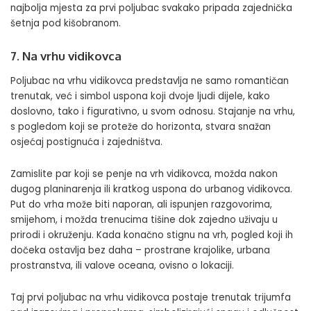
najbolja mjesta za prvi poljubac svakako pripada zajednička
šetnja pod kišobranom.
7. Na vrhu vidikovca
Poljubac na vrhu vidikovca predstavlja ne samo romantičan
trenutak, već i simbol uspona koji dvoje ljudi dijele, kako
doslovno, tako i figurativno, u svom odnosu. Stajanje na vrhu,
s pogledom koji se proteže do horizonta, stvara snažan
osjećaj postignuća i zajedništva.
Zamislite par koji se penje na vrh vidikovca, možda nakon
dugog planinarenja ili kratkog uspona do urbanog vidikovca.
Put do vrha može biti naporan, ali ispunjen razgovorima,
smijehom, i možda trenucima tišine dok zajedno uživaju u
prirodi i okruženju. Kada konačno stignu na vrh, pogled koji ih
dočeka ostavlja bez daha – prostrane krajolike, urbana
prostranstva, ili valove oceana, ovisno o lokaciji.
Taj prvi poljubac na vrhu vidikovca postaje trenutak trijumfa