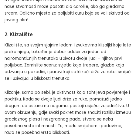
naše stvarnosti može postati dio čarolije, ako ga gledamo
srcem. Odlično mjesto za poljubiti curu koja se voli skrivati od
javnog oka!
2. Klizalište
Klizalište, sa svojim sjajnim ledom i zvukovima klizaljki koje lete
preko njega, također je dobar odabir za jedan od
najromantičnijih trenutaka u životu dvoje ljudi – njihov prvi
poljubac. Zamislite scenu: svjetla koja trepere, glazba koja
odzvanja u pozadini, i parovi koji se klizeći drže za ruke, smijući
se i uživajući u bliskosti trenutka.
Klizanje, samo po sebi, je aktivnost koja zahtijeva povjerenje i
podršku. Kada se dvoje ljudi drže za ruke, pomažući jedno
drugom da ostanu na nogama, postoji osjećaj zajedništva. U
ovom okruženju, gdje svaki pokret može značiti razliku između
gracioznog plesa i nezgrapnog pada, stvara se neka
posebna vrsta intimnosti. Tu, među smijehom i padovima,
rađa se posebna vrsta bliskosti.