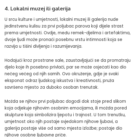
4. Lokalni muzej ili galerija
U srcu kulture i umjetnosti, lokalni muzej ili galerija nude
jedinstvenu kulisu za prvi poljubac parova koji dijele strast
prema umjetnosti. Ovdje, među remek-djelima i artefaktima,
dvoje ljudi može pronaći posebnu vrstu intimnosti koja se
razvija u tišini divljenja i razumijevanja.
Hodajući kroz prostrane sale, zaustavljajući se da promatraju
djelo koje ih posebno privlači, par se može osjećati kao dio
nečeg većeg od njih samih. Ovo okruženje, gdje je svaki
eksponat odraz ljudskog iskustva i kreativnosti, pruža
savršeno mjesto za duboko osoban trenutak.
Možda se njihov prvi poljubac dogodi dok stoje pred slikom
koja odjekuje njihovim osobnim emocijama, ili možda pored
skulpture koja simbolizira ljepotu i trajnost. U tom trenutku,
umjetnost oko njih postaje svjedokom njihove ljubavi, a
galerija postaje više od samo mjesta izložbe; postaje dio
njihove osobne ljubavne priče.