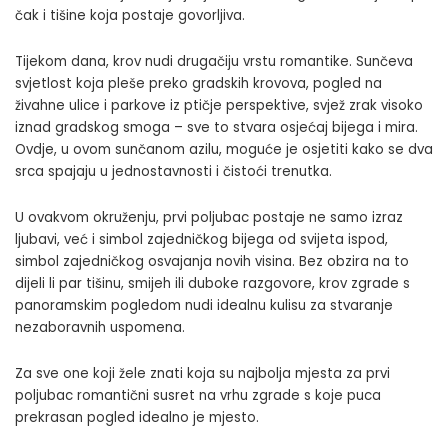
čak i tišine koja postaje govorljiva.
Tijekom dana, krov nudi drugačiju vrstu romantike. Sunčeva
svjetlost koja pleše preko gradskih krovova, pogled na
živahne ulice i parkove iz ptičje perspektive, svjež zrak visoko
iznad gradskog smoga – sve to stvara osjećaj bijega i mira.
Ovdje, u ovom sunčanom azilu, moguće je osjetiti kako se dva
srca spajaju u jednostavnosti i čistoći trenutka.
U ovakvom okruženju, prvi poljubac postaje ne samo izraz
ljubavi, već i simbol zajedničkog bijega od svijeta ispod,
simbol zajedničkog osvajanja novih visina. Bez obzira na to
dijeli li par tišinu, smijeh ili duboke razgovore, krov zgrade s
panoramskim pogledom nudi idealnu kulisu za stvaranje
nezaboravnih uspomena.
Za sve one koji žele znati koja su najbolja mjesta za prvi
poljubac romantični susret na vrhu zgrade s koje puca
prekrasan pogled idealno je mjesto.