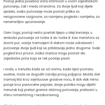
Postoji jedna posebna vrsta intimnosti u ovom zajedničkom
putovanju, čak i među strancima. Za dvoje ljudi koji dijele
sjedalo, svako putovanje može postati prilika za
neizgovorene razgovore, za razmjenu pogleda i osmijeha, za
nenametljivo upoznavanje.
Osim toga, postoji nešto poetski lijepo u ideji kretanja, u
simbolici putovanja od točke A do točke B. Kao metafora za
životni put, vožnja tramvajem ili vlakom može odražavati i
putovanje dvoje ljudi koji se približavaju jedno drugome. Svaki
pogled kroz prozor, svaka stanica mogu postati dio
zajedničke priče koja se tek počinje pisati.
I onda, u trenutku kada se oči sretnu, kada riječi postanu
suvišne, može se dogoditi čarolija prvog poljupca. Možda dok
tramvaj klizi kroz svjetlucave gradove noću, ili dok vlak mirno
putuje kroz pastoralne pejzaže, dvoje putnika mogu dijeliti
trenutak koji prelazi granice običnog putovanja, prelazeći u
sferu romantičnog i nezaboravnog.