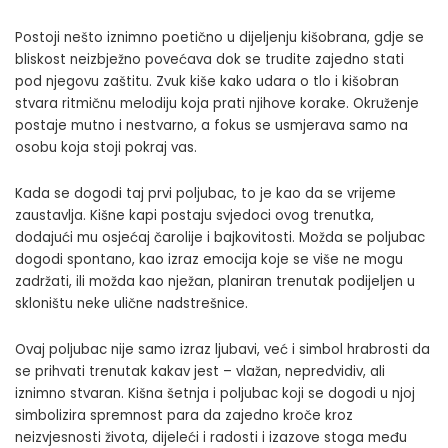
Postoji nešto iznimno poetično u dijeljenju kišobrana, gdje se
bliskost neizbježno povećava dok se trudite zajedno stati
pod njegovu zaštitu. Zvuk kiše kako udara o tlo i kišobran
stvara ritmičnu melodiju koja prati njihove korake. Okruženje
postaje mutno i nestvarno, a fokus se usmjerava samo na
osobu koja stoji pokraj vas.
Kada se dogodi taj prvi poljubac, to je kao da se vrijeme
zaustavlja. Kišne kapi postaju svjedoci ovog trenutka,
dodajući mu osjećaj čarolije i bajkovitosti. Možda se poljubac
dogodi spontano, kao izraz emocija koje se više ne mogu
zadržati, ili možda kao nježan, planiran trenutak podijeljen u
skloništu neke ulične nadstrešnice.
Ovaj poljubac nije samo izraz ljubavi, već i simbol hrabrosti da
se prihvati trenutak kakav jest – vlažan, nepredvidiv, ali
iznimno stvaran. Kišna šetnja i poljubac koji se dogodi u njoj
simbolizira spremnost para da zajedno kroče kroz
neizvjesnosti života, dijeleći i radosti i izazove stoga među