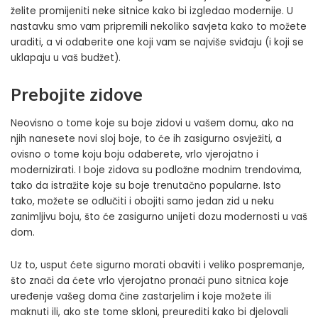
želite promijeniti neke sitnice kako bi izgledao modernije. U
nastavku smo vam pripremili nekoliko savjeta kako to možete
uraditi, a vi odaberite one koji vam se najviše sviđaju (i koji se
uklapaju u vaš budžet).
Prebojite zidove
Neovisno o tome koje su boje zidovi u vašem domu, ako na
njih nanesete novi sloj boje, to će ih zasigurno osvježiti, a
ovisno o tome koju boju odaberete, vrlo vjerojatno i
modernizirati. I boje zidova su podložne modnim trendovima,
tako da istražite koje su boje trenutačno popularne. Isto
tako, možete se odlučiti i obojiti samo jedan zid u neku
zanimljivu boju, što će zasigurno unijeti dozu modernosti u vaš
dom.
Uz to, usput ćete sigurno morati obaviti i veliko pospremanje,
što znači da ćete vrlo vjerojatno pronaći puno sitnica koje
uređenje vašeg doma čine zastarjelim i koje možete ili
maknuti ili, ako ste tome skloni, preurediti kako bi djelovali