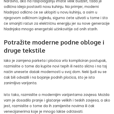
Naravno, ako na raspolaganju imate velik budžet, tada je
odlična ideja postaviti novu kuhinju. Na primjer, moderni
hladnjaci
odlično će se uklopiti u novu kuhinju, a osim u
njegovom odličnom izgledu, sigurno ćete uživati u tome i što
će smanjiti račun za električnu energiju jer su nove generacije
hladnjaka mnogo energetski učinkovitije od onih starih.
Potražite moderne podne obloge i
druge tekstile
Iako je zamjena parketa i pločica vrlo kompliciran postupak,
razmislite o tome da kupite novi tepih ili nešto slično i na taj
način unesete dašak modernosti u svoj dom. Neki ljudi su se
čak bili odvažili i na bojanje podnih pločica, što je isto
zanimljiva varijanta.
Isto tako, razmislite o modernijim varijantama zavjesa. Možda
vam je dosadilo pranje i glačanje velikih i teških zavjesa, a ako
jest, razmislite o tome da ih zamijenite novima ili čak
venecijanerima koje je mnogo lakše održavati.