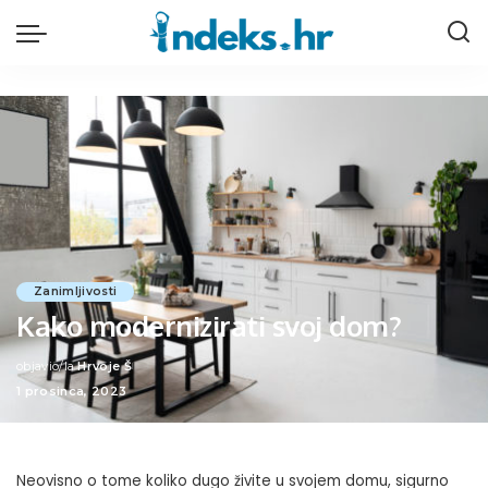
Zanimljivosti
Kako modernizirati svoj dom?
objavio/la
Hrvoje Š
Posted
1 prosinca, 2023
by
Neovisno o tome koliko dugo živite u svojem domu, sigurno