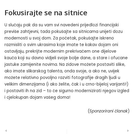
Fokusirajte se na sitnice
U slučaju pak da su vam svi navedeni prijedlozi financijski
previše zahtjevni, tada pokušajte sa sitnicama unijeti dozu
modernosti u svoj dom. Za početak, pokušajte iskreno
razmisliti o svim ukrasima koje imate te kakav dojam oni
ostavljaju, prekrijte modernim prekrivačem one dijelove
kauča koji su davno vidjeli svoje bolje dane, a stare i ofucane
jastuke zamijenite novima. Na zidove možete postaviti slike,
ako imate slikarskog talenta, onda svoje, a ako ne, uvijek
možete relativno povoljno razviti fotografije dragih ljudi u
velikim dimenzijama (i ako želite, čak i u crno-bijeloj varijanti!)
i postaviti ih na zid – to će sigurno modernizirati njegov izgled
i cjelokupan dojam vašeg doma!
(
Sponzorirani članak
)