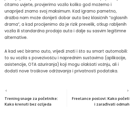
čitamo uvjete, provjerimo vozilo koliko god možemo i
unaprijed znamo svoj maksimum. Kad igramo pametno,
dražba nam može donijeti dobar auto bez klasičnih “oglasnih
drama”, a kad procijenimo da je rizik prevelik, otkup rabljenih
vozila ili standardna prodaja auta i dalje su sasvim legitimne
alternative.
A kad već biramo auto, vrijedi znati i
što su smart automobili
:
to su vozila s povezivošću i naprednim sustavima (aplikacije,
asistencije, OTA ažuriranja) koji mogu olakšati vožnju, ali i
dodati nove troškove održavanja i privatnosti podataka.
Trening snage za početnike:
Freelance poslovi: Kako početi
Kako krenuti bez ozljeda
i zarađivati odmah