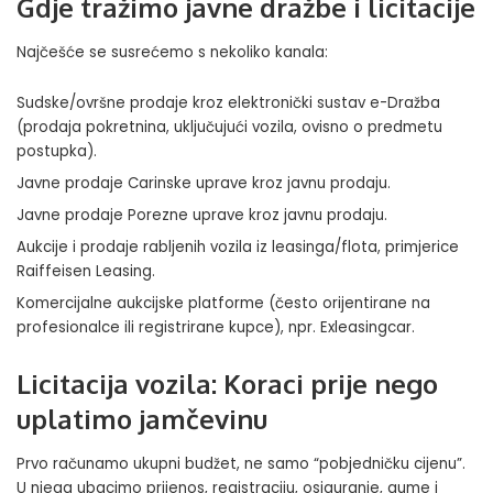
Gdje tražimo javne dražbe i licitacije
Najčešće se susrećemo s nekoliko kanala:
Sudske/ovršne prodaje kroz elektronički sustav
e-Dražba
(prodaja pokretnina, uključujući vozila, ovisno o predmetu
postupka).
Javne prodaje Carinske uprave kroz
javnu prodaj
u.
Javne prodaje Porezne uprave kroz
javnu prodaju
.
Aukcije i prodaje rabljenih vozila iz leasinga/flota, primjerice
Raiffeisen Leasing
.
Komercijalne aukcijske platforme (često orijentirane na
profesionalce ili registrirane kupce), npr.
Exleasingcar
.
Licitacija vozila: Koraci prije nego
uplatimo jamčevinu
Prvo računamo ukupni budžet, ne samo “pobjedničku cijenu”.
U njega ubacimo prijenos, registraciju, osiguranje, gume i