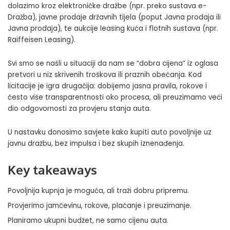
dolazimo kroz elektroničke dražbe (npr. preko sustava
e-
Dražba
), javne prodaje državnih tijela (poput
Javna prodaja
ili
Javna prodaja
), te aukcije leasing kuća i flotnih sustava (npr.
Raiffeisen Leasing
).
Svi smo se našli u situaciji da nam se “dobra cijena” iz oglasa
pretvori u niz skrivenih troškova ili praznih obećanja. Kod
licitacije je igra drugačija: dobijemo jasna pravila, rokove i
često više transparentnosti oko procesa, ali preuzimamo veći
dio odgovornosti za provjeru stanja auta.
U nastavku donosimo savjete kako kupiti auto povoljnije uz
javnu dražbu, bez impulsa i bez skupih iznenađenja.
Key takeaways
Povoljnija kupnja je moguća, ali traži dobru pripremu.
Provjerimo jamčevinu, rokove, plaćanje i preuzimanje.
Planiramo ukupni budžet, ne samo cijenu auta.