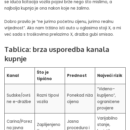
se iduća licitacija vozila pojavi brže nego što mislimo, a
najbolja kupnja je ona nakon koje ne žalimo.
Dobro pravilo je “ne jurimo početnu cijenu, jurimo realnu
vrijednost”. Ako nam tržišno isti auto u oglasima stoji X, a mi
već sada s troškovima prelazimo X, dražba gubi smisao.
Tablica: brza usporedba kanala
kupnje
Što je
Kanal
Prednost
Najveći rizik
tipično
“Viđeno–
Sudske/ovrš
Razni tipovi
Ponekad niža
kupljeno”,
ne e-dražbe
vozila
cijena
ograničene
provjere
Varijabilno
Carina/Porez
Jasna
Zaplijenjeno
stanje,
na javna
procedura i