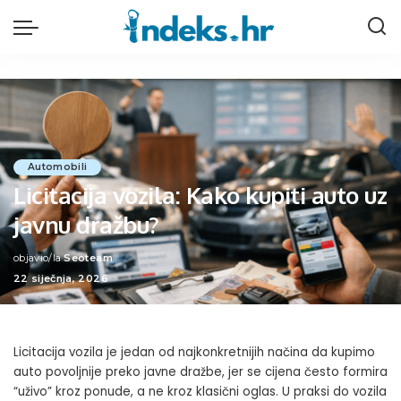
Automobili
Licitacija vozila: Kako kupiti auto uz
javnu dražbu?
objavio/la
Seoteam
Posted
22 siječnja, 2026
by
Licitacija vozila je jedan od najkonkretnijih načina da kupimo
auto povoljnije preko javne dražbe, jer se cijena često formira
“uživo” kroz ponude, a ne kroz klasični oglas. U praksi do vozila