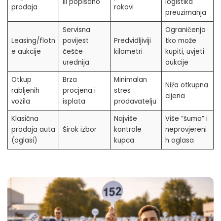
ili popisano
logistika
prodaja
rokovi
preuzimanja
Servisna
Ograničenja
Leasing/flotn
povijest
Predvidljiviji
tko može
e aukcije
češće
kilometri
kupiti, uvjeti
urednija
aukcije
Otkup
Brza
Minimalan
Niža otkupna
rabljenih
procjena i
stres
cijena
vozila
isplata
prodavatelju
Klasična
Najviše
Više “šuma” i
prodaja auta
Širok izbor
kontrole
neprovjereni
(oglasi)
kupca
h oglasa