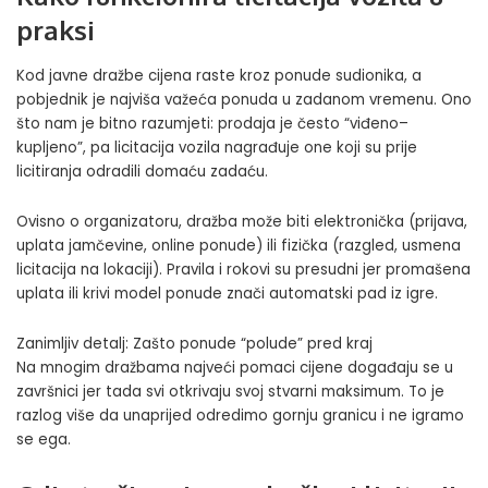
praksi
Kod javne dražbe cijena raste kroz ponude sudionika, a
pobjednik je najviša važeća ponuda u zadanom vremenu. Ono
što nam je bitno razumjeti: prodaja je često “viđeno–
kupljeno”, pa licitacija vozila nagrađuje one koji su prije
licitiranja odradili domaću zadaću.
Ovisno o organizatoru, dražba može biti elektronička (prijava,
uplata jamčevine, online ponude) ili fizička (razgled, usmena
licitacija na lokaciji). Pravila i rokovi su presudni jer promašena
uplata ili krivi model ponude znači automatski pad iz igre.
Zanimljiv detalj: Zašto ponude “polude” pred kraj
Na mnogim dražbama najveći pomaci cijene događaju se u
završnici jer tada svi otkrivaju svoj stvarni maksimum. To je
razlog više da unaprijed odredimo gornju granicu i ne igramo
se ega.