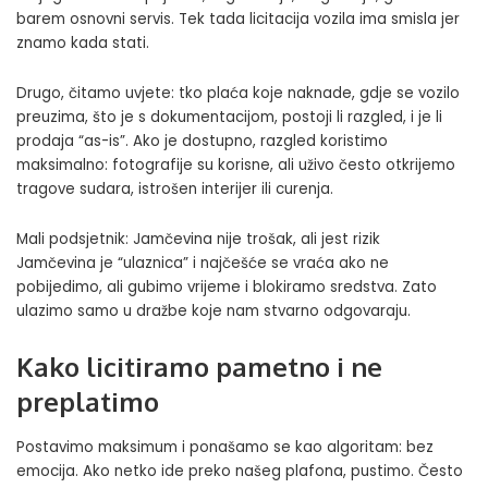
barem osnovni servis. Tek tada licitacija vozila ima smisla jer
znamo kada stati.
Drugo, čitamo uvjete: tko plaća koje naknade, gdje se vozilo
preuzima, što je s dokumentacijom, postoji li razgled, i je li
prodaja “as-is”. Ako je dostupno, razgled koristimo
maksimalno: fotografije su korisne, ali uživo često otkrijemo
tragove sudara, istrošen interijer ili curenja.
Mali podsjetnik: Jamčevina nije trošak, ali jest rizik
Jamčevina je “ulaznica” i najčešće se vraća ako ne
pobijedimo, ali gubimo vrijeme i blokiramo sredstva. Zato
ulazimo samo u dražbe koje nam stvarno odgovaraju.
Kako licitiramo pametno i ne
preplatimo
Postavimo maksimum i ponašamo se kao algoritam: bez
emocija. Ako netko ide preko našeg plafona, pustimo. Često