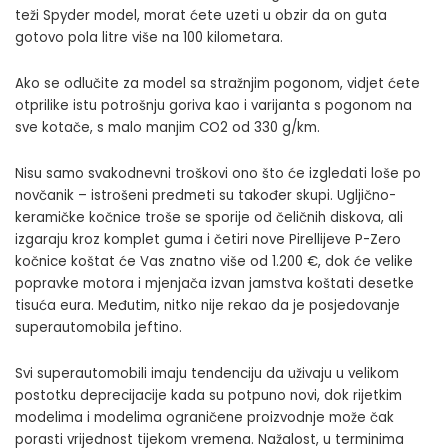
teži Spyder model, morat ćete uzeti u obzir da on guta
gotovo pola litre više na 100 kilometara.
Ako se odlučite za model sa stražnjim pogonom, vidjet ćete
otprilike istu potrošnju goriva kao i varijanta s pogonom na
sve kotače, s malo manjim CO2 od 330 g/km.
Nisu samo svakodnevni troškovi ono što će izgledati loše po
novčanik – istrošeni predmeti su također skupi. Ugljično-
keramičke kočnice troše se sporije od čeličnih diskova, ali
izgaraju kroz komplet guma i četiri nove Pirellijeve P-Zero
kočnice koštat će Vas znatno više od 1.200 €, dok će velike
popravke motora i mjenjača izvan jamstva koštati desetke
tisuća eura. Međutim, nitko nije rekao da je posjedovanje
superautomobila jeftino.
Svi superautomobili imaju tendenciju da uživaju u velikom
postotku deprecijacije kada su potpuno novi, dok rijetkim
modelima i modelima ograničene proizvodnje može čak
porasti vrijednost tijekom vremena. Nažalost, u terminima