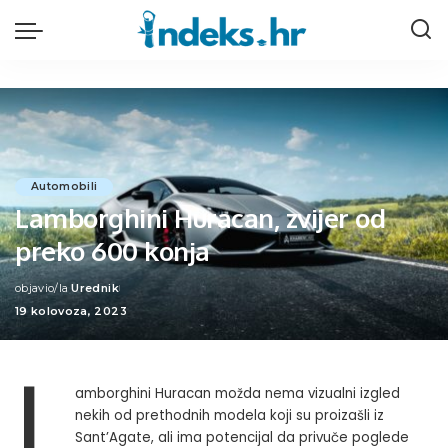
Automobili
Lamborghini Huracan, zvijer od
preko 600 konja
objavio/la
Urednik
Posted
19 kolovoza, 2023
by
L
amborghini Huracan možda nema vizualni izgled
nekih od prethodnih modela koji su proizašli iz
Sant’Agate, ali ima potencijal da privuče poglede