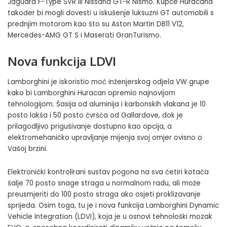
Jaguara F-Type SVR ili Nissana GT-R Nismo. Kupce Huracana
također bi mogli dovesti u iskušenje luksuzni GT automobili s
prednjim motorom kao što su
Aston Martin
DB11 V12,
Mercedes-AMG GT S i Maserati GranTurismo.
Nova funkcija LDVI
Lamborghini je iskoristio moć inženjerskog odjela VW grupe
kako bi Lamborghini Huracan opremio najnovijom
tehnologijom. Šasija od aluminija i karbonskih vlakana je 10
posto lakša i 50 posto čvršća od Gallardove, dok je
prilagodljivo prigušivanje dostupno kao opcija, a
elektromehaničko upravljanje mijenja svoj omjer ovisno o
Vašoj brzini.
Elektronički kontrolirani sustav pogona na sva četiri kotača
šalje 70 posto snage straga u normalnom radu, ali može
preusmjeriti do 100 posto straga ako osjeti proklizavanje
sprijeda. Osim toga, tu je i nova funkcija
Lamborghini Dynamic
Vehicle Integration
(LDVI), koja je u osnovi tehnološki mozak