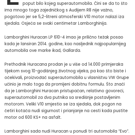
poput bilo kojeg superautomobila. Čini se da to što
ima mnogo toga zajedničkog s Audijem R8 nije važno,
pogotovo jer se 5,2-litreni atmosferski V10 motor nalazi iza
sjedala. Osjeća se svaki centimetar Lamborghinija.
Lamborghini Huracan LP 610-4 imao je prilično težak posao
kada je lansiran 2014. godine, kao nasljednik najpopularnijeg
automobila ove marke ikad, Gallarda.
Prethodnik Huracana prodan je u više od 14.000 primjeraka
tijekom svog 10-godišnjeg životnog vijeka, pa kao što biste i
očekivali, proizvođač superautomobila u vlasništvu VW Grupe
učinio je malo toga da promijeni dobitnu formulu. Što znači
da je Lamborghini Huracan pristupačan, relativno govoreći,
superautomobil za dva putnika sa središnje postavljenim
motorom. Veliki V10 smjestio se iza sjedala, dok pogon na
četiri kotača nudi sigurnost i prianjanje na cesti kada pustite
motor od 600 KS+ na asfalt.
Lamborghini sada nudi Huracan u ponudi tri automobila “Evo”.