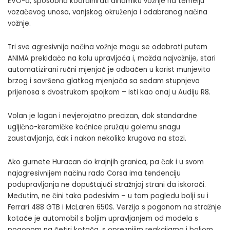
EVO-a, sposobna koordinirati dinamiku vožnje na temelju
vozačevog unosa, vanjskog okruženja i odabranog načina
vožnje.
Tri sve agresivnija načina vožnje mogu se odabrati putem
ANIMA prekidača na kolu upravljača i, možda najvažnije, stari
automatizirani ručni mjenjač je odbačen u korist munjevito
brzog i savršeno glatkog mjenjača sa sedam stupnjeva
prijenosa s dvostrukom spojkom – isti kao onaj u Audiju R8.
Volan je lagan i nevjerojatno precizan, dok standardne
ugljično-keramičke kočnice pružaju golemu snagu
zaustavljanja, čak i nakon nekoliko krugova na stazi.
Ako gurnete Huracan do krajnjih granica, pa čak i u svom
najagresivnijem načinu rada Corsa ima tendenciju
podupravljanja ne dopuštajući stražnjoj strani da iskorači.
Međutim, ne čini tako podesivim – u tom pogledu bolji su i
Ferrari 488 GTB i McLaren 650S. Verzija s pogonom na stražnje
kotače je automobil s boljim upravljanjem od modela s
pogonom na četiri kotača, s opreznijim reakcijama i boljom