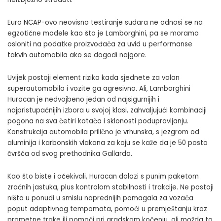
Euro NCAP-ovo neovisno testiranje sudara ne odnosi se na
egzotične modele kao što je Lamborghini, pa se moramo
osloniti na podatke proizvođača za uvid u performanse
takvih automobila ako se dogodi najgore.
Uvijek postoji element rizika kada sjednete za volan
superautomobila i vozite ga agresivno. Ali, Lamborghini
Huracan je nedvojbeno jedan od najsigurnijih i
najpristupačnijih izbora u svojoj klasi, zahvaljujući kombinaciji
pogona na sva četiri kotača i sklonosti podupravljanju.
Konstrukcija automobila prilično je vrhunska, s jezgrom od
aluminija i karbonskih vlakana za koju se kaže da je 50 posto
čvršća od svog prethodnika Gallarda.
Kao što biste i očekivali, Huracan dolazi s punim paketom
zračnih jastuka, plus kontrolom stabilnosti i trakcije. Ne postoji
ništa u ponudi u smislu naprednijih pomagala za vozača
poput adaptivnog tempomata, pomoći u premještanju kroz
prometne trake ili pomoći pri gradskom kočenju, ali možda to