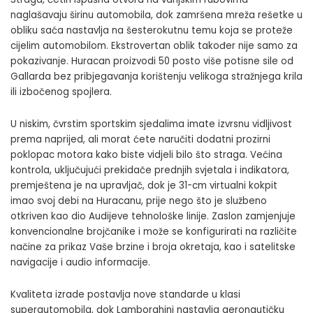
naglašavaju širinu automobila, dok zamršena mreža rešetke u
obliku saća nastavlja na šesterokutnu temu koja se proteže
cijelim automobilom. Ekstrovertan oblik također nije samo za
pokazivanje. Huracan proizvodi 50 posto više potisne sile od
Gallarda bez pribjegavanja korištenju velikoga stražnjega krila
ili izbočenog spojlera.
U niskim, čvrstim sportskim sjedalima imate izvrsnu vidljivost
prema naprijed, ali morat ćete naručiti dodatni prozirni
poklopac motora kako biste vidjeli bilo što straga. Većina
kontrola, uključujući prekidače prednjih svjetala i indikatora,
premještena je na upravljač, dok je 31-cm virtualni kokpit
imao svoj debi na Huracanu, prije nego što je službeno
otkriven kao dio Audijeve tehnološke linije. Zaslon zamjenjuje
konvencionalne brojčanike i može se konfigurirati na različite
načine za prikaz Vaše brzine i broja okretaja, kao i satelitske
navigacije i audio informacije.
Kvaliteta izrade postavlja nove standarde u klasi
superautomobila, dok Lamborghini nastavlja aeronautičku