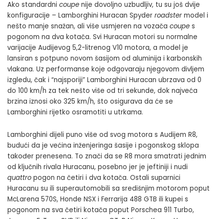
Ako standardni
coupe
nije dovoljno uzbudljiv, tu su još dvije
konfiguracije – Lamborghini Huracan Spyder
roadster
model i
nešto manje snažan, ali više usmjeren na vozača
coupe
s
pogonom na dva kotača. Svi Huracan motori su normalne
varijacije Audijevog 5,2-litrenog V10 motora, a model je
lansiran s potpuno novom šasijom od aluminija i karbonskih
vlakana. Uz performanse koje odgovaraju njegovom divljem
izgledu, čak i “najsporiji” Lamborghini Huracan ubrzava od 0
do 100 km/h za tek nešto više od tri sekunde, dok najveća
brzina iznosi oko 325 km/h, što osigurava da će se
Lamborghini rijetko osramotiti u utrkama.
Lamborghini dijeli puno više od svog motora s Audijem R8,
budući da je većina inženjeringa šasije i pogonskog sklopa
također prenesena. To znači da se R8 mora smatrati jednim
od ključnih rivala Huracanu, posebno jer je jeftiniji i nudi
quattro
pogon na četiri i dva kotača. Ostali suparnici
Huracanu su ili superautomobili sa središnjim motorom poput
McLarena 570S, Honde NSX i Ferrarija 488 GTB ili kupei s
pogonom na sva četiri kotača poput Porschea 911 Turbo,