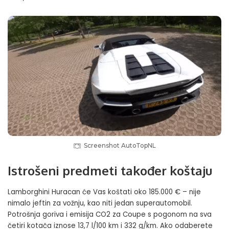
Screenshot AutoTopNL
Istrošeni predmeti također koštaju
Lamborghini Huracan će Vas koštati oko 185.000 € – nije
nimalo jeftin za vožnju, kao niti jedan superautomobil.
Potrošnja goriva i emisija CO2 za Coupe s pogonom na sva
četiri kotača iznose 13,7 l/100 km i 332 g/km. Ako odaberete