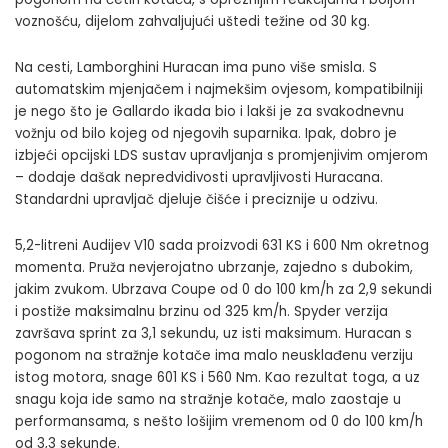
voznošću, dijelom zahvaljujući uštedi težine od 30 kg.
Na cesti, Lamborghini Huracan ima puno više smisla. S
automatskim mjenjačem i najmekšim ovjesom, kompatibilniji
je nego što je Gallardo ikada bio i lakši je za svakodnevnu
vožnju od bilo kojeg od njegovih suparnika. Ipak, dobro je
izbjeći opcijski LDS sustav upravljanja s promjenjivim omjerom
– dodaje dašak nepredvidivosti upravljivosti Huracana.
Standardni upravljač djeluje čišće i preciznije u odzivu.
5,2-litreni Audijev V10 sada proizvodi 631 KS i 600 Nm okretnog
momenta. Pruža nevjerojatno ubrzanje, zajedno s dubokim,
jakim zvukom. Ubrzava Coupe od 0 do 100 km/h za 2,9 sekundi
i postiže maksimalnu brzinu od 325 km/h. Spyder verzija
završava sprint za 3,1 sekundu, uz isti maksimum. Huracan s
pogonom na stražnje kotače ima malo neusklađenu verziju
istog motora, snage 601 KS i 560 Nm. Kao rezultat toga, a uz
snagu koja ide samo na stražnje kotače, malo zaostaje u
performansama, s nešto lošijim vremenom od 0 do 100 km/h
od 3,3 sekunde.