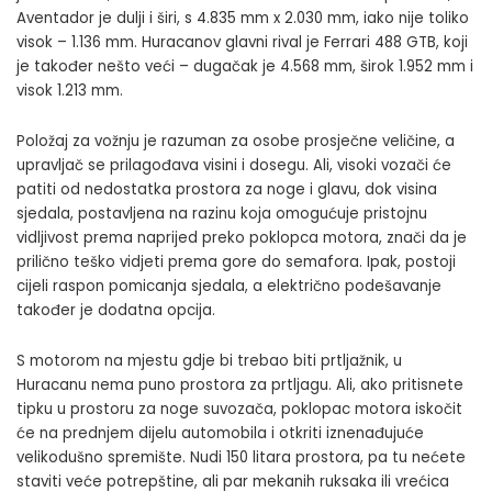
Aventador je dulji i širi, s 4.835 mm x 2.030 mm, iako nije toliko
visok – 1.136 mm. Huracanov glavni rival je Ferrari 488 GTB, koji
je također nešto veći – dugačak je 4.568 mm, širok 1.952 mm i
visok 1.213 mm.
Položaj za vožnju je razuman za osobe prosječne veličine, a
upravljač se prilagođava visini i dosegu. Ali, visoki vozači će
patiti od nedostatka prostora za noge i glavu, dok visina
sjedala, postavljena na razinu koja omogućuje pristojnu
vidljivost prema naprijed preko poklopca motora, znači da je
prilično teško vidjeti prema gore do semafora. Ipak, postoji
cijeli raspon pomicanja sjedala, a električno podešavanje
također je dodatna opcija.
S motorom na mjestu gdje bi trebao biti prtljažnik, u
Huracanu nema puno prostora za prtljagu. Ali, ako pritisnete
tipku u prostoru za noge suvozača, poklopac motora iskočit
će na prednjem dijelu automobila i otkriti iznenađujuće
velikodušno spremište. Nudi 150 litara prostora, pa tu nećete
staviti veće potrepštine, ali par mekanih ruksaka ili vrećica