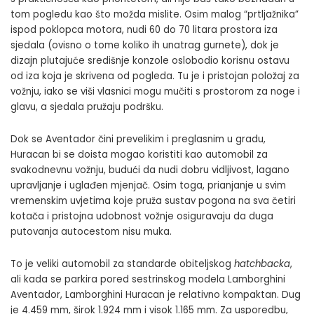
tom pogledu kao što možda mislite. Osim malog “prtljažnika”
ispod poklopca motora, nudi 60 do 70 litara prostora iza
sjedala (ovisno o tome koliko ih unatrag gurnete), dok je
dizajn plutajuće središnje konzole oslobodio korisnu ostavu
od iza koja je skrivena od pogleda. Tu je i pristojan položaj za
vožnju, iako se viši vlasnici mogu mučiti s prostorom za noge i
glavu, a sjedala pružaju podršku.
Dok se Aventador čini prevelikim i preglasnim u gradu,
Huracan bi se doista mogao koristiti kao automobil za
svakodnevnu vožnju, budući da nudi dobru vidljivost, lagano
upravljanje i uglađen mjenjač. Osim toga, prianjanje u svim
vremenskim uvjetima koje pruža sustav pogona na sva četiri
kotača i pristojna udobnost vožnje osiguravaju da duga
putovanja autocestom nisu muka.
To je veliki automobil za standarde obiteljskog
hatchbacka
,
ali kada se parkira pored sestrinskog modela Lamborghini
Aventador, Lamborghini Huracan je relativno kompaktan. Dug
je 4.459 mm, širok 1.924 mm i visok 1.165 mm. Za usporedbu,