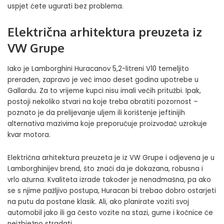
uspjet ćete ugurati bez problema.
Električna arhitektura preuzeta iz
VW Grupe
Iako je Lamborghini Huracanov 5,2-litreni V10 temeljito
prerađen, zapravo je već imao deset godina upotrebe u
Gallardu. Za to vrijeme kupci nisu imali većih pritužbi. Ipak,
postoji nekoliko stvari na koje treba obratiti pozornost –
poznato je da prelijevanje uljem ili korištenje jeftinijih
alternativa mazivima koje preporučuje proizvođač uzrokuje
kvar motora.
Električna arhitektura preuzeta je iz VW Grupe i odjevena je u
Lamborghinijev brend, što znači da je dokazana, robusna i
vrlo ažurna. Kvaliteta izrade također je nenadmašna, pa ako
se s njime pažljivo postupa, Huracan bi trebao dobro ostarjeti
na putu da postane klasik. Ali, ako planirate voziti svoj
automobil jako ili ga često vozite na stazi, gume i kočnice će
neizbježno stradati.