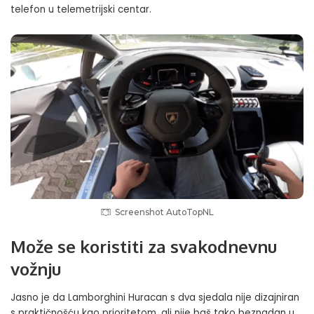
telefon u telemetrijski centar.
Screenshot AutoTopNL
Može se koristiti za svakodnevnu
vožnju
Jasno je da Lamborghini Huracan s dva sjedala nije dizajniran
s praktičnošću kao prioritetom, ali nije baš tako beznadan u