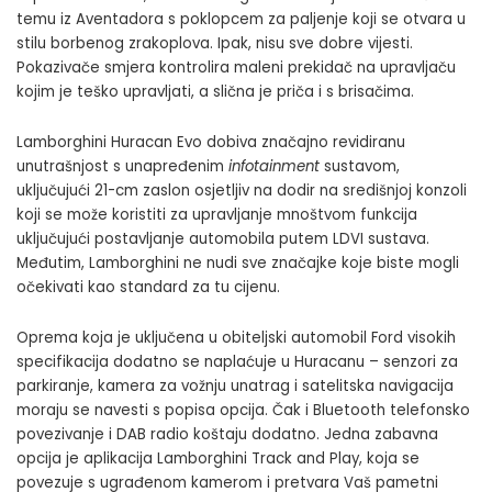
temu iz Aventadora s poklopcem za paljenje koji se otvara u
stilu borbenog zrakoplova. Ipak, nisu sve dobre vijesti.
Pokazivače smjera kontrolira maleni prekidač na upravljaču
kojim je teško upravljati, a slična je priča i s brisačima.
Lamborghini Huracan Evo dobiva značajno revidiranu
unutrašnjost s unapređenim
infotainment
sustavom,
uključujući 21-cm zaslon osjetljiv na dodir na središnjoj konzoli
koji se može koristiti za upravljanje mnoštvom funkcija
uključujući postavljanje automobila putem LDVI sustava.
Međutim, Lamborghini ne nudi sve značajke koje biste mogli
očekivati kao standard za tu cijenu.
Oprema koja je uključena u obiteljski automobil Ford visokih
specifikacija dodatno se naplaćuje u Huracanu – senzori za
parkiranje, kamera za vožnju unatrag i satelitska navigacija
moraju se navesti s popisa opcija. Čak i Bluetooth telefonsko
povezivanje i DAB radio koštaju dodatno. Jedna zabavna
opcija je aplikacija Lamborghini Track and Play, koja se
povezuje s ugrađenom kamerom i pretvara Vaš pametni