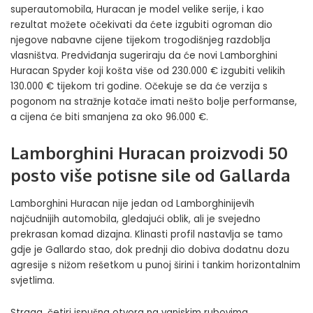
superautomobila, Huracan je model velike serije, i kao
rezultat možete očekivati da ćete izgubiti ogroman dio
njegove nabavne cijene tijekom trogodišnjeg razdoblja
vlasništva. Predviđanja sugeriraju da će novi Lamborghini
Huracan Spyder koji košta više od 230.000 € izgubiti velikih
130.000 € tijekom tri godine. Očekuje se da će verzija s
pogonom na stražnje kotače imati nešto bolje performanse,
a cijena će biti smanjena za oko 96.000 €.
Lamborghini Huracan proizvodi 50
posto više potisne sile od Gallarda
Lamborghini Huracan nije jedan od Lamborghinijevih
najčudnijih automobila, gledajući oblik, ali je svejedno
prekrasan komad dizajna. Klinasti profil nastavlja se tamo
gdje je Gallardo stao, dok prednji dio dobiva dodatnu dozu
agresije s nižom rešetkom u punoj širini i tankim horizontalnim
svjetlima.
Straga, četiri ispušna otvora na vanjskim rubovima