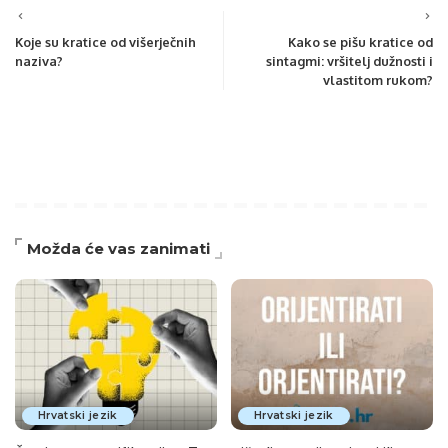
Koje su kratice od višerječnih
Kako se pišu kratice od
naziva?
sintagmi: vršitelj dužnosti i
vlastitom rukom?
Možda će vas zanimati
Hrvatski jezik
Hrvatski jezik