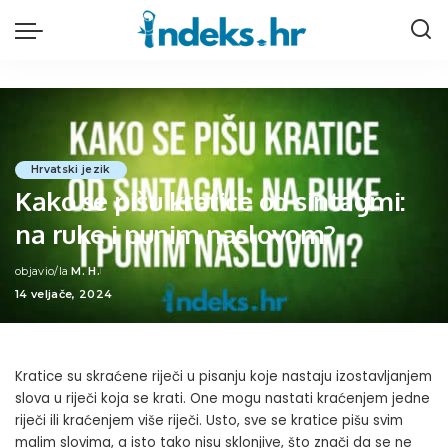
Hrvatski jezik
Kako se pišu kratice od sintagmi:
na ruke i punim naslovom?
objavio/la
M. H.
Posted
14 veljače, 2024
by
Kratice su skraćene riječi u pisanju koje nastaju izostavljanjem
slova u riječi koja se krati. One mogu nastati kraćenjem jedne
riječi ili kraćenjem više riječi. Usto, sve se kratice pišu svim
malim slovima, a isto tako nisu sklonjive, što znači da se ne