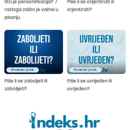
Što je personifikacija? 7
Piše li se orijentirati ili
razloga zašto je važna u
orjentirati?
pisanju
Hrvatski jezik
Hrvatski jezik
Piše li se zaboljeti ili
Piše li se uvrijeđen ili
zabolijeti?
uvrjeđen?