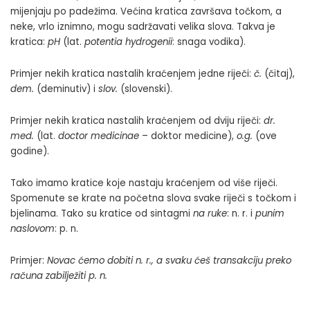
mijenjaju po padežima. Većina kratica završava točkom, a
neke, vrlo iznimno, mogu sadržavati velika slova. Takva je
kratica:
pH
(lat.
potentia hydrogenii
: snaga vodika).
Primjer nekih kratica nastalih kraćenjem jedne riječi:
č.
(čitaj),
dem.
(deminutiv) i
slov.
(slovenski).
Primjer nekih kratica nastalih kraćenjem od dviju riječi:
dr.
med.
(lat.
doctor medicinae
– doktor medicine),
o.g.
(ove
godine).
Tako imamo kratice koje nastaju kraćenjem od više riječi.
Spomenute se krate na početna slova svake riječi s točkom i
bjelinama. Tako su kratice od sintagmi
na ruke
: n. r. i
punim
naslovom
: p. n.
Primjer:
Novac ćemo dobiti n. r., a svaku ćeš transakciju preko
računa zabilježiti p. n.