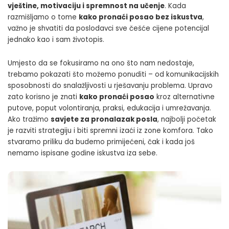
vještine, motivaciju i spremnost na učenje
. Kada
razmišljamo o tome
kako pronaći posao bez iskustva
,
važno je shvatiti da poslodavci sve češće cijene potencijal
jednako kao i sam životopis.
Umjesto da se fokusiramo na ono što nam nedostaje,
trebamo pokazati što možemo ponuditi – od komunikacijskih
sposobnosti do snalažljivosti u rješavanju problema. Upravo
zato korisno je znati
kako pronaći posao
kroz alternativne
putove, poput volontiranja, praksi, edukacija i umrežavanja.
Ako tražimo
savjete za pronalazak posla
, najbolji početak
je razviti strategiju i biti spremni izaći iz zone komfora. Tako
stvaramo priliku da budemo primijećeni, čak i kada još
nemamo ispisane godine iskustva iza sebe.