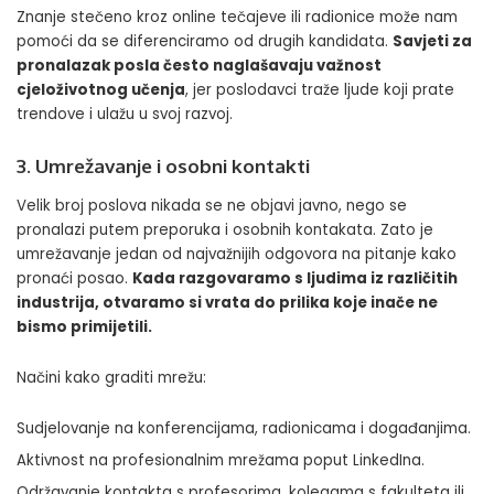
Znanje stečeno kroz online tečajeve ili radionice može nam
pomoći da se diferenciramo od drugih kandidata.
Savjeti za
pronalazak posla često naglašavaju važnost
cjeloživotnog učenja
, jer poslodavci traže ljude koji prate
trendove i ulažu u svoj razvoj.
3. Umrežavanje i osobni kontakti
Velik broj poslova nikada se ne objavi javno, nego se
pronalazi putem preporuka i osobnih kontakata. Zato je
umrežavanje jedan od najvažnijih odgovora na pitanje kako
pronaći posao.
Kada razgovaramo s ljudima iz različitih
industrija, otvaramo si vrata do prilika koje inače ne
bismo primijetili.
Načini kako graditi mrežu:
Sudjelovanje na konferencijama, radionicama i događanjima.
Aktivnost na profesionalnim mrežama poput LinkedIna.
Održavanje kontakta s profesorima, kolegama s fakulteta ili