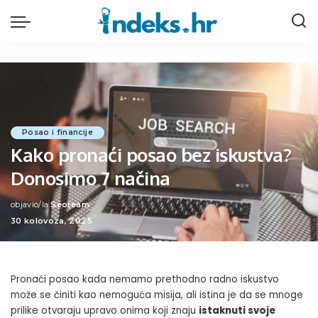
Posao i financije
Kako pronaći posao bez iskustva?
Donosimo 7 načina
objavio/la
Seoteam
Posted
30 kolovoza, 2025
by
Pronaći posao kada nemamo prethodno radno iskustvo
može se činiti kao nemoguća misija, ali istina je da se mnoge
prilike otvaraju upravo onima koji znaju
istaknuti svoje