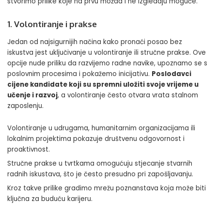
stvorimo prilike koje na prvu možda i ne izgledaju moguće.
1. Volontiranje i prakse
Jedan od najsigurnijih načina kako pronaći posao bez
iskustva jest uključivanje u volontiranje ili stručne prakse. Ove
opcije nude priliku da razvijemo radne navike, upoznamo se s
poslovnim procesima i pokažemo inicijativu.
Poslodavci
cijene kandidate koji su spremni uložiti svoje vrijeme u
učenje i razvoj
, a volontiranje često otvara vrata stalnom
zaposlenju.
Volontiranje u udrugama, humanitarnim organizacijama ili
lokalnim projektima pokazuje društvenu odgovornost i
proaktivnost.
Stručne prakse u tvrtkama omogućuju stjecanje stvarnih
radnih iskustava, što je često presudno pri zapošljavanju.
Kroz takve prilike gradimo mrežu poznanstava koja može biti
ključna za buduću karijeru.