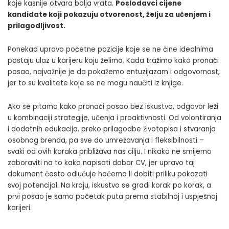
koje kasnije otvara bolja vrata.
Poslodavci cijene
kandidate koji pokazuju otvorenost, želju za učenjem i
prilagodljivost.
Ponekad upravo početne pozicije koje se ne čine idealnima
postaju ulaz u karijeru koju želimo. Kada tražimo kako pronaći
posao, najvažnije je da pokažemo entuzijazam i odgovornost,
jer to su kvalitete koje se ne mogu naučiti iz knjige.
Ako se pitamo kako pronaći posao bez iskustva, odgovor leži
u kombinaciji strategije, učenja i proaktivnosti. Od volontiranja
i dodatnih edukacija, preko prilagodbe životopisa i stvaranja
osobnog brenda, pa sve do umrežavanja i fleksibilnosti –
svaki od ovih koraka približava nas cilju. I nikako ne smijemo
zaboraviti na to
kako napisati dobar CV
, jer upravo taj
dokument često odlučuje hoćemo li dobiti priliku pokazati
svoj potencijal. Na kraju, iskustvo se gradi korak po korak, a
prvi posao je samo početak puta prema stabilnoj i uspješnoj
karijeri.