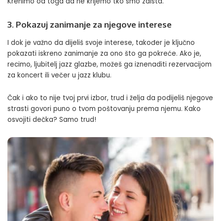
Krenimo od toga da ne krijemo tko smo zaista.
3. Pokazuj zanimanje za njegove interese
I dok je važno da dijeliš svoje interese, također je ključno
pokazati iskreno zanimanje za ono što ga pokreće. Ako je,
recimo, ljubitelj jazz glazbe, možeš ga iznenaditi rezervacijom
za koncert ili večer u jazz klubu.
Čak i ako to nije tvoj prvi izbor, trud i želja da podijeliš njegove
strasti govori puno o tvom poštovanju prema njemu. Kako
osvojiti dečka? Samo trud!