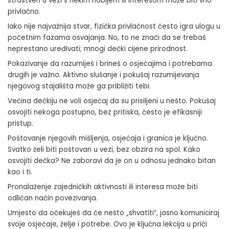
strastven u vezi s nekim hobijem ili interesom može biti vrlo
privlačno.
Iako nije najvažnija stvar, fizička privlačnost često igra ulogu u
početnim fazama osvajanja. No, to ne znači da se trebaš
neprestano uređivati; mnogi dečki cijene prirodnost.
Pokazivanje da razumiješ i brineš o osjećajima i potrebama
drugih je važno. Aktivno slušanje i pokušaj razumijevanja
njegovog stajališta može ga približiti tebi.
Većina dečkiju ne voli osjećaj da su prisiljeni u nešto. Pokušaj
osvojiti nekoga postupno, bez pritiska, često je efikasniji
pristup.
Poštovanje njegovih mišljenja, osjećaja i granica je ključno.
Svatko želi biti poštovan u vezi, bez obzira na spol. Kako
osvojiti dečka? Ne zaboravi da je on u odnosu jednako bitan
kao i ti.
Pronalaženje zajedničkih aktivnosti ili interesa može biti
odličan način povezivanja.
Umjesto da očekuješ da će nešto „shvatiti“, jasno komuniciraj
svoje osjećaje, želje i potrebe. Ovo je ključna lekcija u priči