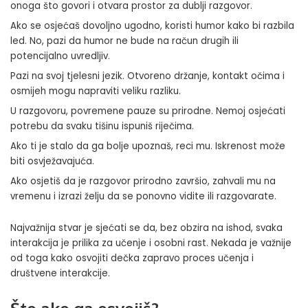
onoga što govori i otvara prostor za dublji razgovor.
Ako se osjećaš dovoljno ugodno, koristi humor kako bi razbila
led. No, pazi da humor ne bude na račun drugih ili
potencijalno uvredljiv.
Pazi na svoj tjelesni jezik. Otvoreno držanje, kontakt očima i
osmijeh mogu napraviti veliku razliku.
U razgovoru, povremene pauze su prirodne. Nemoj osjećati
potrebu da svaku tišinu ispuniš riječima.
Ako ti je stalo da ga bolje upoznaš, reci mu. Iskrenost može
biti osvježavajuća.
Ako osjetiš da je razgovor prirodno završio, zahvali mu na
vremenu i izrazi želju da se ponovno vidite ili razgovarate.
Najvažnija stvar je sjećati se da, bez obzira na ishod, svaka
interakcija je prilika za učenje i osobni rast. Nekada je važnije
od toga kako osvojiti dečka zapravo proces učenja i
društvene interakcije.