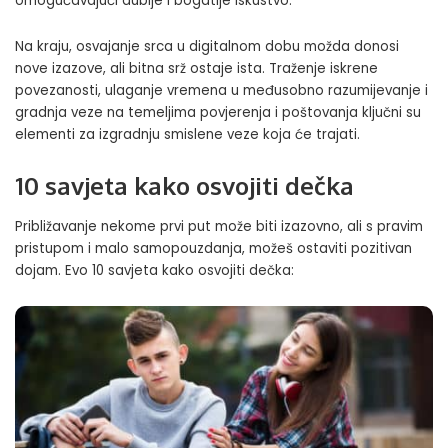
omogućavajući dublje i bogatije iskustvo.
Na kraju, osvajanje srca u digitalnom dobu možda donosi
nove izazove, ali bitna srž ostaje ista. Traženje iskrene
povezanosti, ulaganje vremena u međusobno razumijevanje i
gradnja veze na temeljima povjerenja i poštovanja ključni su
elementi za izgradnju smislene veze koja će trajati.
10 savjeta kako osvojiti dečka
Približavanje nekome prvi put može biti izazovno, ali s pravim
pristupom i malo samopouzdanja, možeš ostaviti pozitivan
dojam. Evo 10 savjeta kako osvojiti dečka: