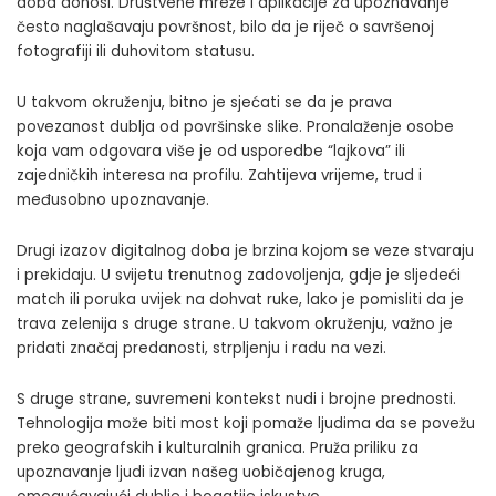
doba donosi. Društvene mreže i aplikacije za upoznavanje
često naglašavaju površnost, bilo da je riječ o savršenoj
fotografiji ili duhovitom statusu.
U takvom okruženju, bitno je sjećati se da je prava
povezanost dublja od površinske slike. Pronalaženje osobe
koja vam odgovara više je od usporedbe “lajkova” ili
zajedničkih interesa na profilu. Zahtijeva vrijeme, trud i
međusobno upoznavanje.
Drugi izazov digitalnog doba je brzina kojom se veze stvaraju
i prekidaju. U svijetu trenutnog zadovoljenja, gdje je sljedeći
match ili poruka uvijek na dohvat ruke, lako je pomisliti da je
trava zelenija s druge strane. U takvom okruženju, važno je
pridati značaj predanosti, strpljenju i radu na vezi.
S druge strane, suvremeni kontekst nudi i brojne prednosti.
Tehnologija može biti most koji pomaže ljudima da se povežu
preko geografskih i kulturalnih granica. Pruža priliku za
upoznavanje ljudi izvan našeg uobičajenog kruga,