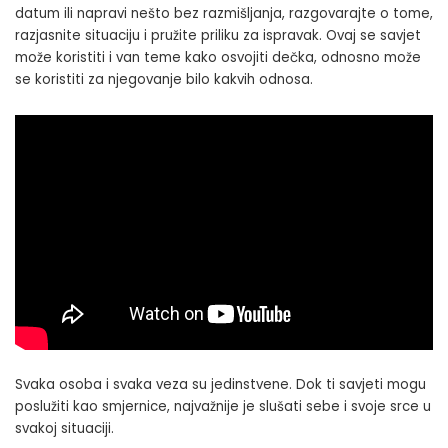
datum ili napravi nešto bez razmišljanja, razgovarajte o tome,
razjasnite situaciju i pružite priliku za ispravak. Ovaj se savjet
može koristiti i van teme kako osvojiti dečka, odnosno može
se koristiti za njegovanje bilo kakvih odnosa.
Svaka osoba i svaka veza su jedinstvene. Dok ti savjeti mogu
poslužiti kao smjernice, najvažnije je slušati sebe i svoje srce u
svakoj situaciji.