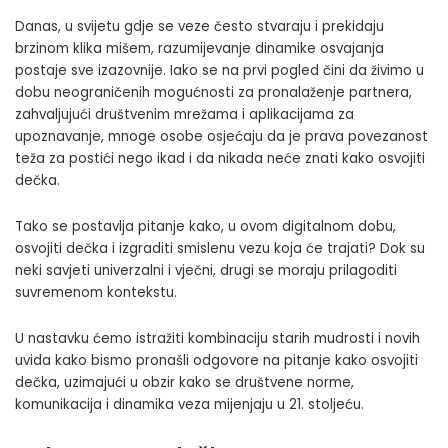
Danas, u svijetu gdje se veze često stvaraju i prekidaju
brzinom klika mišem, razumijevanje dinamike osvajanja
postaje sve izazovnije. Iako se na prvi pogled čini da živimo u
dobu neograničenih mogućnosti za pronalaženje partnera,
zahvaljujući društvenim mrežama i aplikacijama za
upoznavanje, mnoge osobe osjećaju da je prava povezanost
teža za postići nego ikad i da nikada neće znati kako osvojiti
dečka.
Tako se postavlja pitanje kako, u ovom digitalnom dobu,
osvojiti dečka i izgraditi smislenu vezu koja će trajati? Dok su
neki savjeti univerzalni i vječni, drugi se moraju prilagoditi
suvremenom kontekstu.
U nastavku ćemo istražiti kombinaciju starih mudrosti i novih
uvida kako bismo pronašli odgovore na pitanje kako osvojiti
dečka, uzimajući u obzir kako se društvene norme,
komunikacija i dinamika veza mijenjaju u 21. stoljeću.