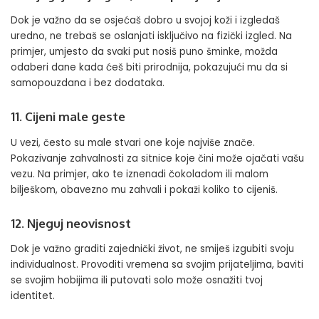
Dok je važno da se osjećaš dobro u svojoj koži i izgledaš
uredno, ne trebaš se oslanjati isključivo na fizički izgled. Na
primjer, umjesto da svaki put nosiš puno šminke, možda
odaberi dane kada ćeš biti prirodnija, pokazujući mu da si
samopouzdana i bez dodataka.
11. Cijeni male geste
U vezi, često su male stvari one koje najviše znače.
Pokazivanje zahvalnosti za sitnice koje čini može ojačati vašu
vezu. Na primjer, ako te iznenadi čokoladom ili malom
bilješkom, obavezno mu zahvali i pokaži koliko to cijeniš.
12. Njeguj neovisnost
Dok je važno graditi zajednički život, ne smiješ izgubiti svoju
individualnost. Provoditi vremena sa svojim prijateljima, baviti
se svojim hobijima ili putovati solo može osnažiti tvoj
identitet.