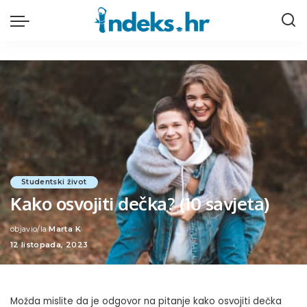
Studentski život
Kako osvojiti dečka? (10 savjeta)
objavio/la
Marta K
Posted
12 listopada, 2023
by
Možda mislite da je odgovor na pitanje kako osvojiti dečka