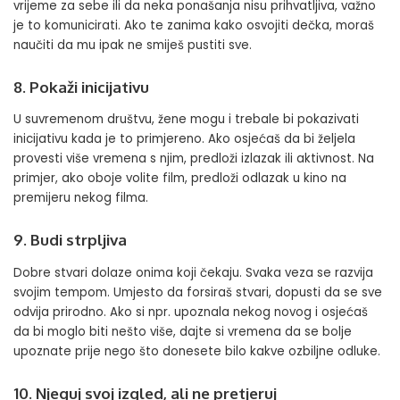
vrijeme za sebe ili da neka ponašanja nisu prihvatljiva, važno
je to komunicirati. Ako te zanima kako osvojiti dečka, moraš
naučiti da mu ipak ne smiješ pustiti sve.
8. Pokaži inicijativu
U suvremenom društvu, žene mogu i trebale bi pokazivati
inicijativu kada je to primjereno. Ako osjećaš da bi željela
provesti više vremena s njim, predloži izlazak ili aktivnost. Na
primjer, ako oboje volite film, predloži odlazak u kino na
premijeru nekog filma.
9. Budi strpljiva
Dobre stvari dolaze onima koji čekaju. Svaka veza se razvija
svojim tempom. Umjesto da forsiraš stvari, dopusti da se sve
odvija prirodno. Ako si npr. upoznala nekog novog i osjećaš
da bi moglo biti nešto više, dajte si vremena da se bolje
upoznate prije nego što donesete bilo kakve ozbiljne odluke.
10. Njeguj svoj izgled, ali ne pretjeruj