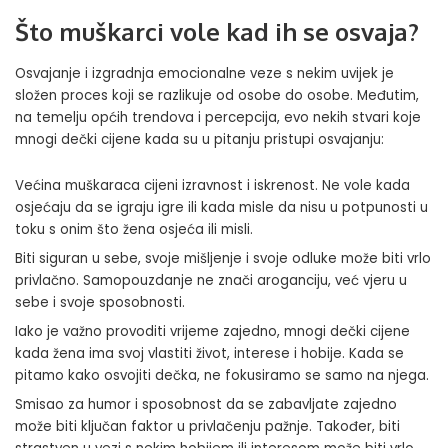
Što muškarci vole kad ih se osvaja?
Osvajanje i izgradnja emocionalne veze s nekim uvijek je
složen proces koji se razlikuje od osobe do osobe. Međutim,
na temelju općih trendova i percepcija, evo nekih stvari koje
mnogi dečki cijene kada su u pitanju pristupi osvajanju:
Većina muškaraca cijeni izravnost i iskrenost. Ne vole kada
osjećaju da se igraju igre ili kada misle da nisu u potpunosti u
toku s onim što žena osjeća ili misli.
Biti siguran u sebe, svoje mišljenje i svoje odluke može biti vrlo
privlačno. Samopouzdanje ne znači aroganciju, već vjeru u
sebe i svoje sposobnosti.
Iako je važno provoditi vrijeme zajedno, mnogi dečki cijene
kada žena ima svoj vlastiti život, interese i hobije. Kada se
pitamo kako osvojiti dečka, ne fokusiramo se samo na njega.
Smisao za humor i sposobnost da se zabavljate zajedno
može biti ključan faktor u privlačenju pažnje. Također, biti