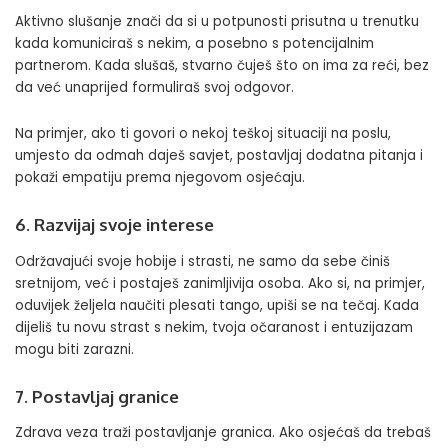
Aktivno slušanje znači da si u potpunosti prisutna u trenutku
kada komuniciraš s nekim, a posebno s potencijalnim
partnerom. Kada slušaš, stvarno čuješ što on ima za reći, bez
da već unaprijed formuliraš svoj odgovor.
Na primjer, ako ti govori o nekoj teškoj situaciji na poslu,
umjesto da odmah daješ savjet, postavljaj dodatna pitanja i
pokaži empatiju prema njegovom osjećaju.
6. Razvijaj svoje interese
Održavajući svoje hobije i strasti, ne samo da sebe činiš
sretnijom, već i postaješ zanimljivija osoba. Ako si, na primjer,
oduvijek željela naučiti plesati tango, upiši se na tečaj. Kada
dijeliš tu novu strast s nekim, tvoja očaranost i entuzijazam
mogu biti zarazni.
7. Postavljaj granice
Zdrava veza traži postavljanje granica. Ako osjećaš da trebaš