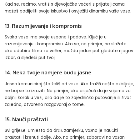
Kad se, recimo, vratiš s djevojačke večeri s prijateljicama,
možeš podijeliti svoje iskustvo i osvježiti dinamiku vaše veze.
13. Razumijevanje i kompromis
Svaka veza ima svoje uspone i padove. Ključ je u
razumijevanju i kompromisu. Ako se, na primjer, ne slažete
oko odabira filma za večer, možda jedan put gledate njegov
izbor, a sljedeći put tvoj.
14. Neka tvoje namjere budu jasne
Jasno komuniciraj što želiš od veze. Ako tražiš nešto ozbiljnije,
ne boj se to izraziti. Na primjer, ako osjećaš da je vrijeme za
daljnji korak u vezi, bilo da je to zajedničko putovanje ili život
zajedno, otvoreno razgovaraj o tome.
15. Nauči praštati
Svi griješe. Umjesto da držiš zamjerku, važno je naučiti
praštati i krenuti dalje. Ako, na primjer, zaboravi na važan