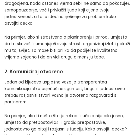
dragocjena. Kada ostaneš vjerna sebi, ne samo da pokazuješ
samopouzdanje, već i privlačiš ljude koji cijene tvoju
jedinstvenost, a to je idealno rješenje za problem kako
osvojiti dečka.
Na primjer, ako si strastvena o planinarenju i prirodi, umjesto
da to skrivaš ili umanjuješ svoju strast, organiziraj izlet i pokaži
mu taj svijet. To može biti prilika da podijelite kvalitetno
vrijeme zajedno i da on vidi drugu dimenziju tebe.
2. Komuniciraj otvoreno
Jedan od ključeva uspješne veze je transparentna
komunikacija. Ako osjećaš nesigurnost, brigu ili jednostavno
trebaš razjasniti stvari, važno je otvoreno razgovarati s
partnerom.
Na primjer, ako ti nešto što je rekao ili učinio nije bilo jasno,
umjesto da pretpostavljaš ili gradiš pretpostavke,
jednostavno ga pitaj i razjasni situaciju. Kako osvojiti dečka?