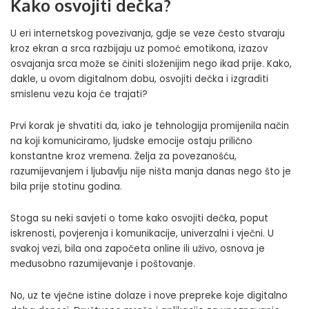
Kako osvojiti dečka?
U eri internetskog povezivanja, gdje se veze često stvaraju
kroz ekran a srca razbijaju uz pomoć emotikona, izazov
osvajanja srca može se činiti složenijim nego ikad prije. Kako,
dakle, u ovom digitalnom dobu, osvojiti dečka i izgraditi
smislenu vezu koja će trajati?
Prvi korak je shvatiti da, iako je tehnologija promijenila način
na koji komuniciramo, ljudske emocije ostaju prilično
konstantne kroz vremena. Želja za povezanošću,
razumijevanjem i ljubavlju nije ništa manja danas nego što je
bila prije stotinu godina.
Stoga su neki savjeti o tome kako osvojiti dečka, poput
iskrenosti, povjerenja i komunikacije, univerzalni i vječni. U
svakoj vezi, bila ona započeta online ili uživo, osnova je
međusobno razumijevanje i poštovanje.
No, uz te vječne istine dolaze i nove prepreke koje digitalno