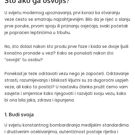
Što ako ga osvojiš?
U svijetu modernog upoznavanja, prvi koraci ka stvaranju
veze često se smatraju najzahtjevnijim. Bilo da je riječ o slanju
prve poruke, prvom spoju ili priznanju osjećaja, svaki početak
je popraćen leptirićima u trbuhu.
No, što dolazi nakon što prođu prve faze i kada se dvoje ljudi
konačno pronađe u vezi? Kako se ponašati nakon što
“osvojiš” tu osobu?
Ponekad je teže održavati vezu nego je započeti. Održavanje
strasti, razumijevanja i bliskosti ključni su za dugoročni uspjeh
veze, ali kako to postići? U nastavku članka pružit ćemo vam
savjete i smjernice kako njegovati i razvijati svoju vezu, kako
bi ona bila jaka, zdrava i ispunjena.
1. Budi svoja
U svijetu konstantnog bombardiranja medijskim standardima
i društvenim očekivanjima, autentičnost postaje rijetka i