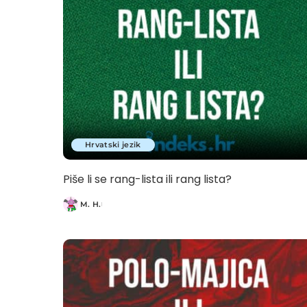
Hrvatski jezik
Piše li se rang-lista ili rang lista?
M. H.
Posted
by