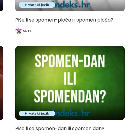
Hrvatski jezik
Piše li se spomen-ploča ili spomen ploča?
M. H.
Posted
by
Hrvatski jezik
Piše li se spomen-dan ili spomen dan?