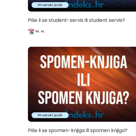
Hrvatski jezik
Piše li se student-servis ili student servis?
M. H.
Posted
by
Hrvatski jezik
Piše li se spomen-knjiga ili spomen knjiga?