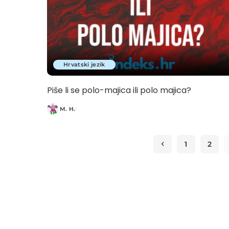
Hrvatski jezik
Piše li se polo-majica ili polo majica?
M. H.
Posted
by
1
2