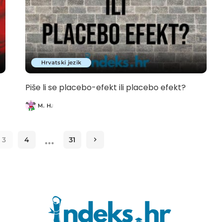
Hrvatski jezik
Piše li se placebo-efekt ili placebo efekt?
M. H.
Posted
by
…
3
4
31