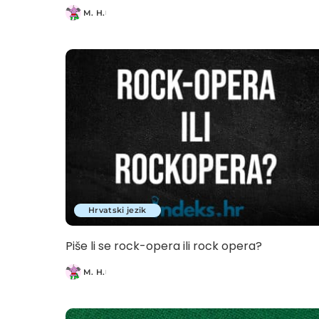
M. H.
Posted
by
Hrvatski jezik
Piše li se rock-opera ili rock opera?
M. H.
Posted
by