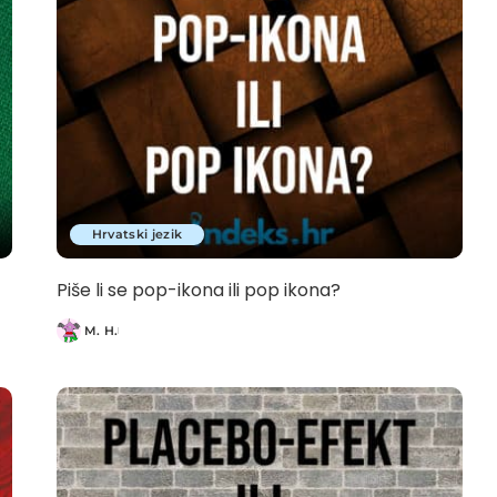
Hrvatski jezik
Piše li se pop-ikona ili pop ikona?
M. H.
Posted
by