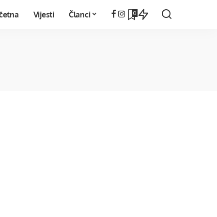
0
četna
Vijesti
Članci