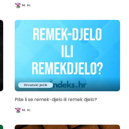
M. H.
Posted
by
Hrvatski jezik
Piše li se remek-djelo ili remek djelo?
M. H.
Posted
by