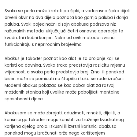
Svaka se perla može kretati po šipki, a vodoravna šipka dijeli
drveni okvir na dva dijela poznata kao gornja paluba i donja
paluba. Svaki pojedinačni dizajn abakusa podržava niz
računalnih metoda, uključujući četiri osnovne operacije te
kvadratni i kubni korijen. Neke od ovih metoda izvrsno
funkcioniraju s neprirodnim brojevima.
Abakus je također poznat kao alat je za brojanje koji se
koristi od davnina. Svaka traka predstavlja različitu mjesnu
vrijednost, a svaka perla predstavlja broj. Zrno, ili ponekad
biser, može se pomicati na štapiću i tako se rade izračuni.
Moderni abakus pokazao se kao dobar alat za razvoj
moždanih stanica koji uvelike može poboljšati
mentalne
sposobnosti djece
.
Abakusom se može zbrajati, oduzimati, množiti, dijeliti, a
korisnici ga također mogu koristiti za traženje kvadratnog
korijena cijelog broja. Iskusni ili izvrsni korisnici abakusa
ponekad mogu izračunati brže nego korištenjem