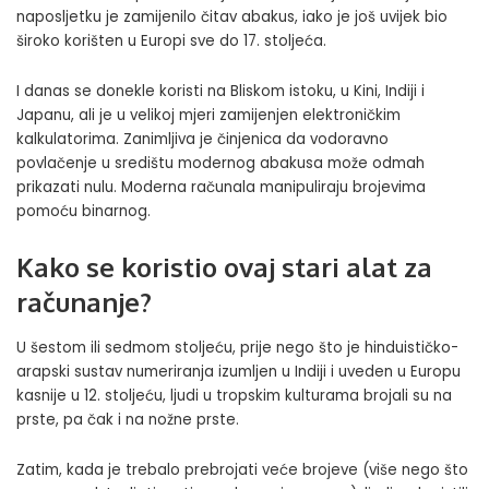
naposljetku je zamijenilo čitav abakus, iako je još uvijek bio
široko korišten u Europi sve do 17. stoljeća.
I danas se donekle koristi na Bliskom istoku, u Kini, Indiji i
Japanu, ali je u velikoj mjeri zamijenjen elektroničkim
kalkulatorima. Zanimljiva je činjenica da vodoravno
povlačenje u središtu modernog abakusa može odmah
prikazati nulu. Moderna računala manipuliraju brojevima
pomoću binarnog.
Kako se koristio ovaj stari alat za
računanje?
U šestom ili sedmom stoljeću, prije nego što je hinduističko-
arapski sustav numeriranja izumljen u Indiji i uveden u Europu
kasnije u 12. stoljeću, ljudi u tropskim kulturama brojali su na
prste, pa čak i na nožne prste.
Zatim, kada je trebalo prebrojati veće brojeve (više nego što