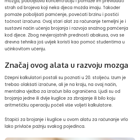
mozga, poboljšava koncentraciju i pomaže im prevladati
strah od brojeva koji neka djeca možda imaju. Također
pomaže poboljšati pamćenje, povećati brzinu i postići
točnost izračuna. Ovaj stari alat za računanje temeljni je i
sustavni način učenja brojanja i razvoja snažnog pamćenja
kod djece. Zbog nevjerojatnih prednosti abakusa, ova se
drevna tehnika još uvijek koristi kao pomoć studentima u
učinkovitom učenju.
Značaj ovog alata u razvoju mozga
Džepni kalkulatori postali su poznati u 20. stoljeću. Izum je
trebao olakšati izračune, ali je na kraju, na ovaj način,
mentalna vježba za izračun bila ograničena. Ljudi su od
brojanja jedne ili dvije kuglice za zbrajanje ili bilo koju
aritmetičku operaciju počeli više voljeti kalkulatore.
Štapići za brojanje i kuglice u ovom alatu za računanje vrlo
lako privlače pažnju svakog pojedinca.