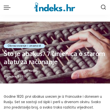
Obrazovanje i znanost
Što je abakus? 7 činjenica o starom
alatu za računanje
objavio/la
Lorena Novak
Posted
3 ožujka, 2023
by
Godine 1820. prvi abakus uvezen je iz Francuske i donesen u
Rusiju. Set se sastoji od šipki i perli u drvenom okviru. Svako
zrno predstavlja broj, a svaka traka različitu vrijednost.