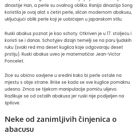
dinastije Han, a perle su ovalnog oblika. Ranija dinastija Song
koristila je ovaj alat s četiri perle, sličan modernom abakusu,
uključujući oblik perle koji je uobičajen u japanskom stilu.
Ruski abakus poznat je kao schoty. Otkriven je u 17. stoljeću i
koristi se i danas. Schotyjev dizajn temelji se na paru ljudskih
ruku (svaki red ima deset kuglica koje odgovaraju deset
prstiju). Ruski abakus uveo je matematičar Jean-Victor
Poncelet.
Žice su obično savijene u sredini kako bi perle ostale na
mjestu s obje strane. Briše se kada se sve kuglice pomaknu
udesno. Zrnca se tijekom manipulacije pomiču ulijevo.
Razlikuje se od ostalih abakusa jer ruski nije podijeljen na
špilove.
Neke od zanimljivih činjenica o
abacusu