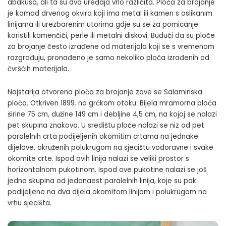
abakusa, ali ta su dva uređaja vrlo različita. Ploča za brojanje
je komad drvenog okvira koji ima metal ili kamen s oslikanim
linijama ili urezbarenim utorima gdje su se za pomicanje
koristili kamenčići, perle ili metalni diskovi. Budući da su ploče
za brojanje često izrađene od materijala koji se s vremenom
razgrađuju, pronađeno je samo nekoliko ploča izrađenih od
čvršćih materijala.
Najstarija otvorena ploča za brojanje zove se Salaminska
ploča. Otkriven 1899. na grčkom otoku. Bijela mramorna ploča
širine 75 cm, dužine 149 cm i debljine 4,5 cm, na kojoj se nalazi
pet skupina znakova. U središtu ploče nalazi se niz od pet
paralelnih crta podijeljenih okomitim crtama na jednake
dijelove, okruženih polukrugom na sjecištu vodoravne i svake
okomite crte. Ispod ovih linija nalazi se veliki prostor s
horizontalnom pukotinom. Ispod ove pukotine nalazi se još
jedna skupina od jedanaest paralelnih linija, koje su pak
podijeljene na dva dijela okomitom linijom i polukrugom na
vrhu sjecišta.