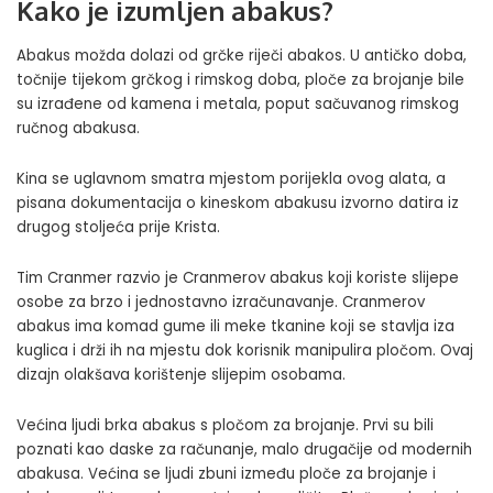
Kako je izumljen abakus?
Abakus možda dolazi od grčke riječi abakos. U antičko doba,
točnije tijekom grčkog i rimskog doba, ploče za brojanje bile
su izrađene od kamena i metala, poput sačuvanog rimskog
ručnog abakusa.
Kina se uglavnom smatra mjestom porijekla ovog alata, a
pisana dokumentacija o kineskom abakusu izvorno datira iz
drugog stoljeća prije Krista.
Tim Cranmer razvio je Cranmerov abakus koji koriste slijepe
osobe za brzo i jednostavno izračunavanje. Cranmerov
abakus ima komad gume ili meke tkanine koji se stavlja iza
kuglica i drži ih na mjestu dok korisnik manipulira pločom. Ovaj
dizajn olakšava korištenje slijepim osobama.
Većina ljudi brka abakus s pločom za brojanje. Prvi su bili
poznati kao daske za računanje, malo drugačije od modernih
abakusa. Većina se ljudi zbuni između ploče za brojanje i