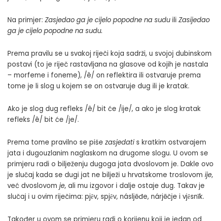
Na primjer:
Zasjedao ga je cijelo popodne na sudu
ili
Zasijedao
ga je cijelo popodne na sudu
.
Prema pravilu se u svakoj riječi koja sadrži, u svojoj dubinskom
postavi (to je riječ rastavljana na glasove od kojih je nastala
– morfeme i foneme), /ê/ on reflektira ili ostvaruje prema
tome je li slog u kojem se on ostvaruje dug ili je kratak.
Ako je slog dug refleks /ê/ bit će /ije/, a ako je slog kratak
refleks /ê/ bit će /je/.
Prema tome pravilno se piše
zasjedati
s kratkim ostvarajem
jata i dugouzlanim naglaskom na drugome slogu. U ovom se
primjeru radi o bilježenju dugoga jata dvoslovom je. Dakle ovo
je slučaj kada se dugi jat ne bilježi u hrvatskome troslovom
ije
,
već dvoslovom
je
, ali mu izgovor i dalje ostaje dug. Takav je
slučaj i u ovim riječima: pjȇv, spjȇv, násljēđe, nárjēčje i vjȇsnīk.
Također u ovom se primjeru radi o korijenu koji je jedan od