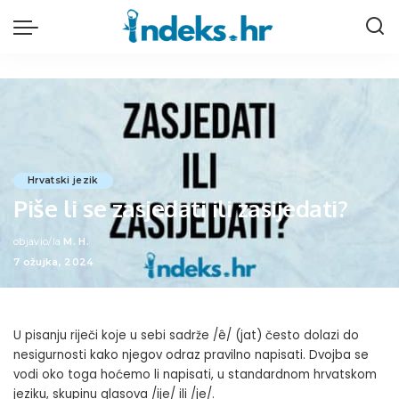
Hrvatski jezik
Piše li se zasjedati ili zasijedati?
objavio/la
M. H.
Posted
7 ožujka, 2024
by
U pisanju riječi koje u sebi sadrže /ê/ (jat) često dolazi do
nesigurnosti kako njegov odraz pravilno napisati. Dvojba se
vodi oko toga hoćemo li napisati, u standardnom hrvatskom
jeziku, skupinu glasova /ije/ ili /je/.