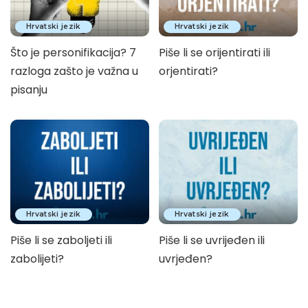
Hrvatski jezik
Hrvatski jezik
Što je personifikacija? 7
Piše li se orijentirati ili
razloga zašto je važna u
orjentirati?
pisanju
Hrvatski jezik
Hrvatski jezik
Piše li se zaboljeti ili
Piše li se uvrijeđen ili
zabolijeti?
uvrjeđen?