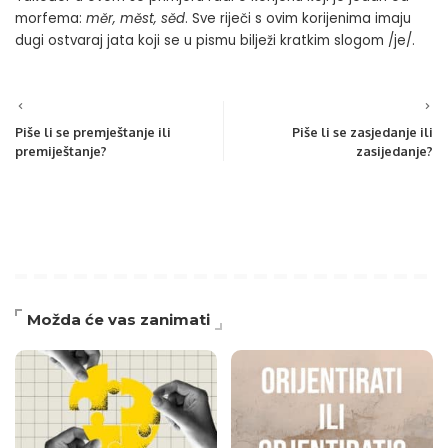
morfema:
měr, měst, sěd
. Sve riječi s ovim korijenima imaju
dugi ostvaraj jata koji se u pismu bilježi kratkim slogom /je/.
Piše li se premještanje ili
Piše li se zasjedanje ili
premiještanje?
zasijedanje?
Možda će vas zanimati