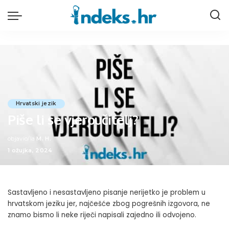
Hrvatski jezik
Piše li se vjeroučitelj?
objavio/la
M. H.
Posted
1 ožujka, 2024
by
Sastavljeno i nesastavljeno pisanje nerijetko je problem u
hrvatskom jeziku jer, najčešće zbog pogrešnih izgovora, ne
znamo bismo li neke riječi napisali zajedno ili odvojeno.