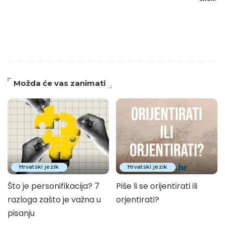
Možda će vas zanimati
Hrvatski jezik
Hrvatski jezik
Što je personifikacija? 7
Piše li se orijentirati ili
razloga zašto je važna u
orjentirati?
pisanju