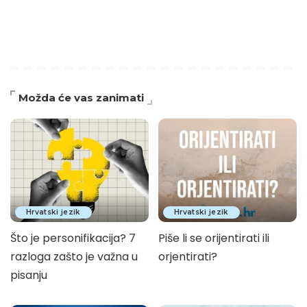
Možda će vas zanimati
Hrvatski jezik
Hrvatski jezik
Što je personifikacija? 7
Piše li se orijentirati ili
razloga zašto je važna u
orjentirati?
pisanju