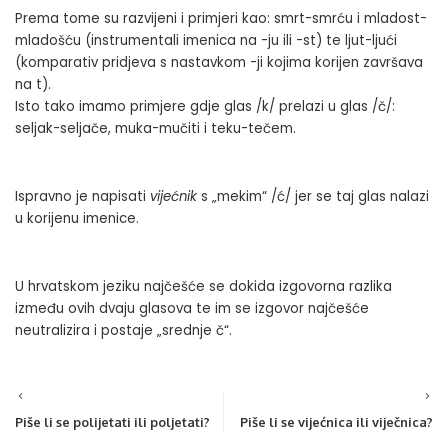
Prema tome su razvijeni i primjeri kao: smrt-smrću i mladost-
mladošću (instrumentali imenica na -ju ili -st) te ljut-ljući
(komparativ pridjeva s nastavkom -ji kojima korijen završava
na t).
Isto tako imamo primjere gdje glas /k/ prelazi u glas /č/:
seljak-seljače, muka-mučiti i teku-tečem.
Ispravno je napisati
vijećnik
s „mekim“ /ć/ jer se taj glas nalazi
u korijenu imenice.
U hrvatskom jeziku najčešće se dokida izgovorna razlika
između ovih dvaju glasova te im se izgovor najčešće
neutralizira i postaje „srednje č“.
Piše li se polijetati ili poljetati?
Piše li se vijećnica ili viječnica?