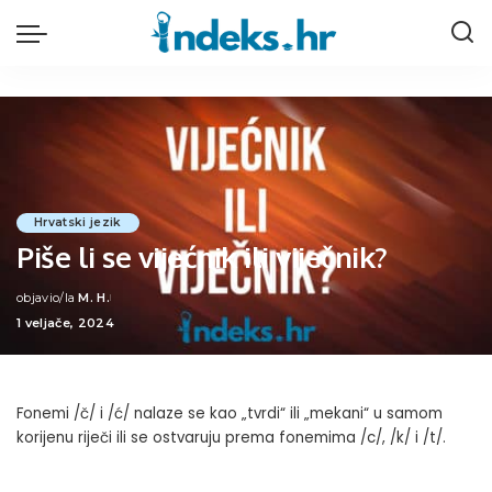
Hrvatski jezik
Piše li se vijećnik ili viječnik?
objavio/la
M. H.
Posted
1 veljače, 2024
by
Fonemi /č/ i /ć/ nalaze se kao „tvrdi“ ili „mekani“ u samom
korijenu riječi ili se ostvaruju prema fonemima /c/, /k/ i /t/.