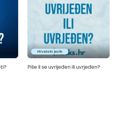
Hrvatski jezik
eti?
Piše li se uvrijeđen ili uvrjeđen?