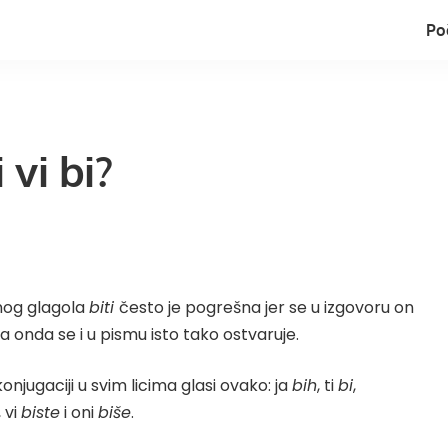
Po
i vi bi?
nog glagola
biti
često je pogrešna jer se u izgovoru on
a onda se i u pismu isto tako ostvaruje.
njugaciji u svim licima glasi ovako: ja
bih
, ti
bi
,
, vi
biste
i oni
biše
.