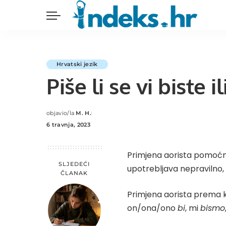
Hrvatski jezik
Piše li se vi biste il
objavio/la
M. H.
Posted
6 travnja, 2023
by
Primjena aorista pomoć
SLJEDEĆI
upotrebljava nepravilno, 
ČLANAK
Primjena aorista prema ko
on/ona/ono
bi
, mi
bismo