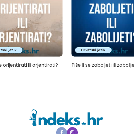
tski jezik
Hrvatski jezik
e orijentirati ili orjentirati?
Piše li se zaboljeti ili zabolij