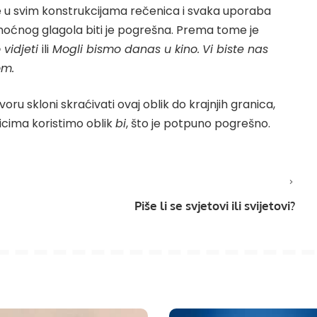
se u svim konstrukcijama rečenica i svaka uporaba
oćnog glagola biti je pogrešna. Prema tome je
 vidjeti
ili
Mogli bismo danas u kino.
Vi biste nas
om.
ru skloni skraćivati ovaj oblik do krajnjih granica,
licima koristimo oblik
bi
, što je potpuno pogrešno.
Piše li se svjetovi ili svijetovi?