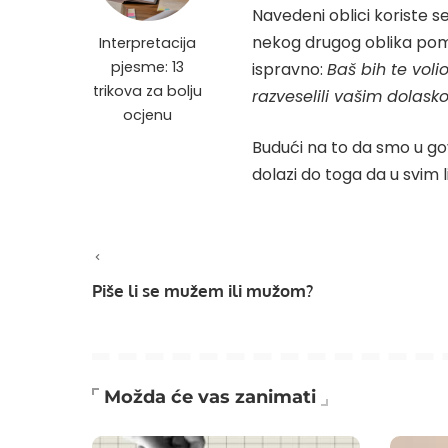
Navedeni oblici koriste 
nekog drugog oblika pom
Interpretacija
pjesme: 13
ispravno:
Baš bih te volio
trikova za bolju
razveselili vašim dolask
ocjenu
Budući na to da smo u govo
dolazi do toga da u svim 
Piše li se mužem ili mužom?
Možda će vas zanimati