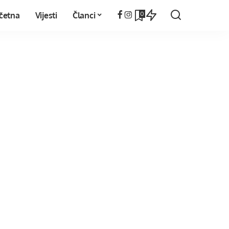
0
četna
Vijesti
Članci