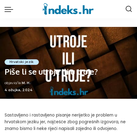
Hrvatski jezik
Piše li se utroje ili u troje?
objavio/la
M. H.
Posted
4 ožujka, 2024
by
Sastavljeno i rastavljeno pisanje nerijetko je problem u
hrvatskom jeziku jer, najčešće zbog pogrešnih izgovora, ne
znamo bismo li neke riječi napisali zajedno ili odvojeno.