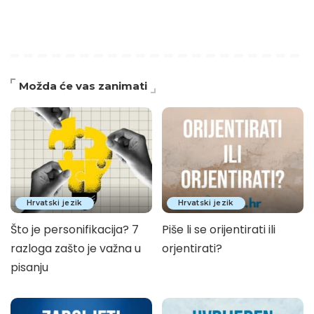
Možda će vas zanimati
Hrvatski jezik
Hrvatski jezik
Što je personifikacija? 7
Piše li se orijentirati ili
razloga zašto je važna u
orjentirati?
pisanju