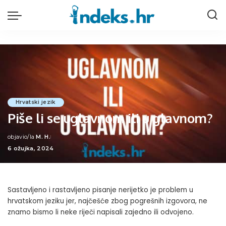
Hrvatski jezik
Piše li se uglavnom ili u glavnom?
objavio/la
M. H.
Posted
6 ožujka, 2024
by
Sastavljeno i rastavljeno pisanje nerijetko je problem u
hrvatskom jeziku jer, najčešće zbog pogrešnih izgovora, ne
znamo bismo li neke riječi napisali zajedno ili odvojeno.