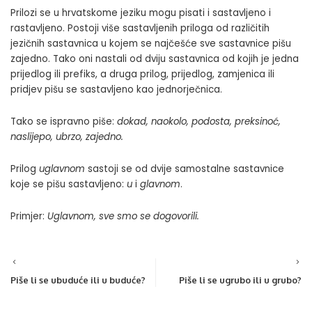
Prilozi se u hrvatskome jeziku mogu pisati i sastavljeno i
rastavljeno. Postoji više sastavljenih priloga od različitih
jezičnih sastavnica u kojem se najčešće sve sastavnice pišu
zajedno. Tako oni nastali od dviju sastavnica od kojih je jedna
prijedlog ili prefiks, a druga prilog, prijedlog, zamjenica ili
pridjev pišu se sastavljeno kao jednorječnica.
Tako se ispravno piše:
dokad, naokolo, podosta, preksinoć,
naslijepo, ubrzo, zajedno.
Prilog
uglavnom
sastoji se od dvije samostalne sastavnice
koje se pišu sastavljeno:
u
i
glavnom
.
Primjer:
Uglavnom, sve smo se dogovorili.
Piše li se ubuduće ili u buduće?
Piše li se ugrubo ili u grubo?