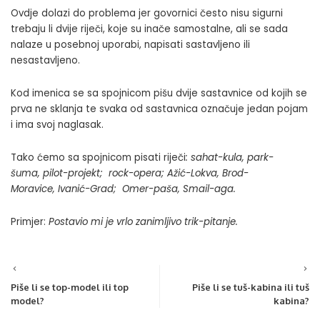
Ovdje dolazi do problema jer govornici često nisu sigurni
trebaju li dvije riječi, koje su inače samostalne, ali se sada
nalaze u posebnoj uporabi, napisati sastavljeno ili
nesastavljeno.
Kod imenica se sa spojnicom pišu dvije sastavnice od kojih se
prva ne sklanja te svaka od sastavnica označuje jedan pojam
i ima svoj naglasak.
Tako ćemo sa spojnicom pisati riječi
:
sahat-kula, park-
šuma, pilot-projekt;
rock-opera;
Ažić-Lokva, Brod-
Moravice, Ivanić-Grad; Omer-paša, Smail-aga.
Primjer:
Postavio mi je vrlo zanimljivo trik-pitanje.
Piše li se top-model ili top
Piše li se tuš-kabina ili tuš
model?
kabina?