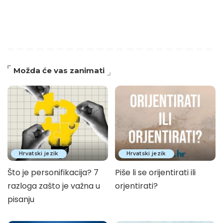
Možda će vas zanimati
Hrvatski jezik
Hrvatski jezik
Što je personifikacija? 7
Piše li se orijentirati ili
razloga zašto je važna u
orjentirati?
pisanju