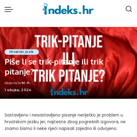
Hrvatski jezik
Piše li se trik-pitanje ili trik
pitanje?
objavio/la
M. H.
Posted
1 ožujka, 2024
by
Sastavljeno i nesastavljeno pisanje nerijetko je problem u
hrvatskom jeziku jer, najčešće zbog pogrešnih izgovora, ne
znamo bismo li neke riječi napisali zajedno ili odvojeno.