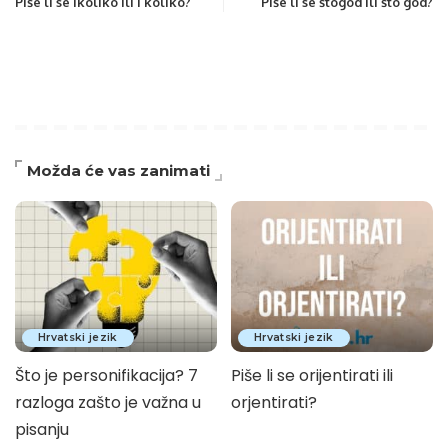
Piše li se ikoliko ili i koliko?
Piše li se štogod ili što god?
Možda će vas zanimati
Hrvatski jezik
Hrvatski jezik
Što je personifikacija? 7
Piše li se orijentirati ili
razloga zašto je važna u
orjentirati?
pisanju