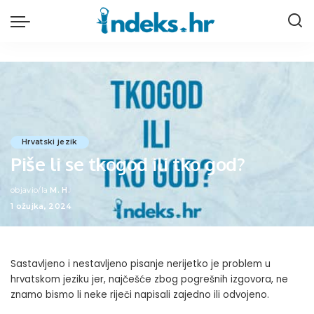
Hrvatski jezik
Piše li se tkogod ili tko god?
objavio/la
M. H.
Posted
1 ožujka, 2024
by
Sastavljeno i nestavljeno pisanje nerijetko je problem u
hrvatskom jeziku jer, najčešće zbog pogrešnih izgovora, ne
znamo bismo li neke riječi napisali zajedno ili odvojeno.