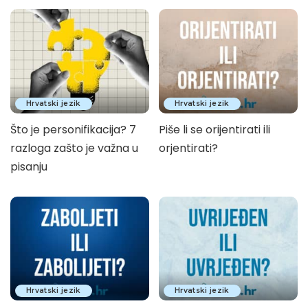
Hrvatski jezik
Hrvatski jezik
Što je personifikacija? 7
Piše li se orijentirati ili
razloga zašto je važna u
orjentirati?
pisanju
Hrvatski jezik
Hrvatski jezik