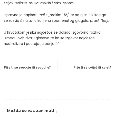
seljak-seljače, muka-mučiti i teku-tečem.
Ispravno je napisati
teći
s „mekim“ /ć/ jer se glas
t
iz kojega
se razvio
ć
nalazi u korijenu spomenutog glagola:
prasl. *tetji.
U hrvatskom jeziku najčešće se dokida izgovorna razlika
između ovih dvaju glasova te im se izgovor najčešće
neutralizira i postaje „srednje č“.
Piše li se svugdje ili svugdije?
Piše li se cvijet ili cvjet?
Možda će vas zanimati