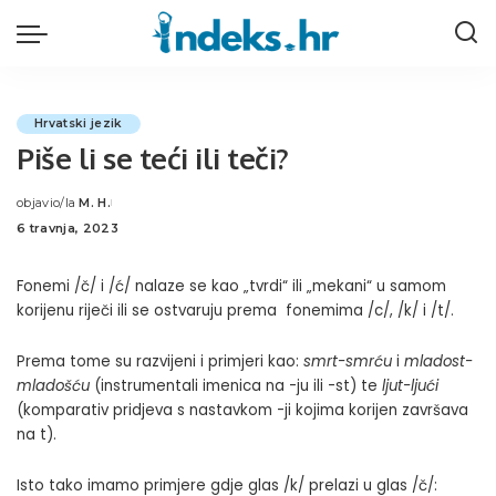
Hrvatski jezik
Piše li se teći ili teči?
objavio/la
M. H.
Posted
6 travnja, 2023
by
Fonemi /č/ i /ć/ nalaze se kao „tvrdi“ ili „mekani“ u samom
korijenu riječi ili se ostvaruju prema fonemima /c/, /k/ i /t/.
Prema tome su razvijeni i primjeri kao:
smrt-smrću
i
mladost-
mladošću
(instrumentali imenica na -ju ili -st) te
ljut-ljući
(komparativ pridjeva s nastavkom -ji kojima korijen završava
na t).
Isto tako imamo primjere gdje glas /k/ prelazi u glas /č/: