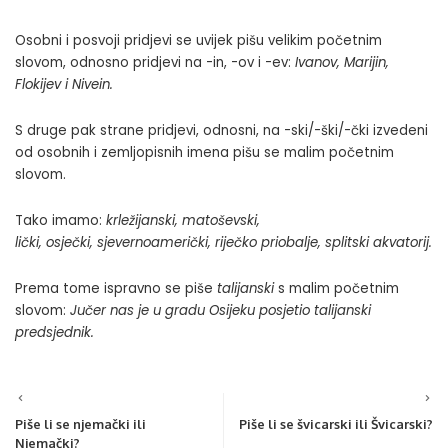
Osobni i posvoji pridjevi se uvijek pišu velikim početnim
slovom, odnosno pridjevi na -in, -ov i -ev:
Ivanov, Marijin,
Flokijev i Nivein.
S druge pak strane pridjevi, odnosni, na -ski/-ški/-čki izvedeni
od osobnih i zemljopisnih imena pišu se malim početnim
slovom.
Tako imamo:
krležijanski, matoševski,
lički, osječki, sjevernoamerički, riječko priobalje, splitski akvatorij.
Prema tome ispravno se piše
talijanski
s malim početnim
slovom:
Jučer nas je u gradu Osijeku posjetio talijanski
predsjednik.
Piše li se njemački ili
Piše li se švicarski ili Švicarski?
Njemački?