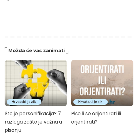
Možda će vas zanimati
Hrvatski jezik
Hrvatski jezik
Što je personifikacija? 7
Piše li se orijentirati ili
razloga zašto je važna u
orjentirati?
pisanju