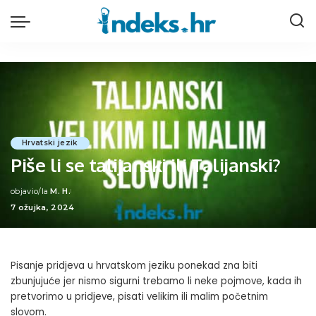
Hrvatski jezik
Piše li se talijanski ili Talijanski?
objavio/la
M. H.
Posted
7 ožujka, 2024
by
Pisanje pridjeva u hrvatskom jeziku ponekad zna biti
zbunjujuće jer nismo sigurni trebamo li neke pojmove, kada ih
pretvorimo u pridjeve, pisati velikim ili malim početnim
slovom.