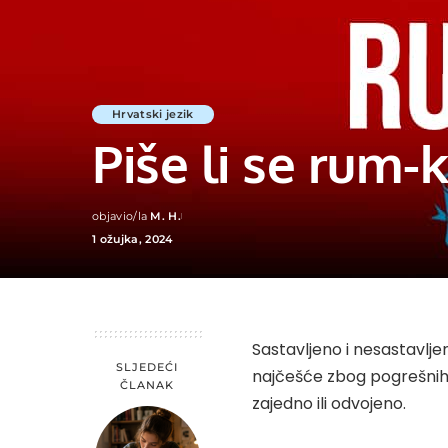
Hrvatski jezik
Piše li se rum-k
objavio/la
M. H.
Posted
1 ožujka, 2024
by
Sastavljeno i nesastavlje
SLJEDEĆI
najčešće zbog pogrešnih i
ČLANAK
zajedno ili odvojeno.