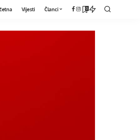
0
četna
Vijesti
Članci