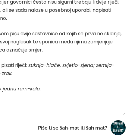
r govornici često nisu sigurni trebaju li dvije riječi,
 ali se sada nalaze u posebnoj uporabi, napisati
eno.
om pišu dvije sastavnice od kojih se prva ne sklanja,
svoj naglasak te sponica među njima zamjenjuje
nica označuje smjer.
sati riječi
: suknja-hlače, svjetlo-sjena; zemlja-
-zrak.
o jednu rum-kolu.
Piše li se šah-mat ili šah mat?