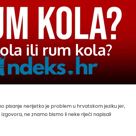
ola ili rum kola?
no pisanje nerijetko je problem u hrvatskom jeziku jer,
zgovora, ne znamo bismo li neke riječi napisali