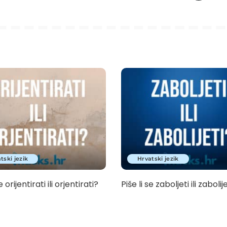
tski jezik
Hrvatski jezik
e orijentirati ili orjentirati?
Piše li se zaboljeti ili zabolij