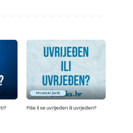
Hrvatski jezik
eti?
Piše li se uvrijeđen ili uvrjeđen?