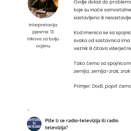
Ovdje dolazi do problema je
koje su inače samostalne,
sastavljeno ili nesastavlj
Interpretacija
pjesme: 13
Kod imenica se sa spojnic
trikova za bolju
svaka od sastavnica ima 
ocjenu
veznik ili čitava višerječ
Tako ćemo sa spojnicom pi
zemlja, zemlja-zrak, zrak
Primjer:
Dođi, popit ćem
Piše li se radio-televizija ili radio
televizija?